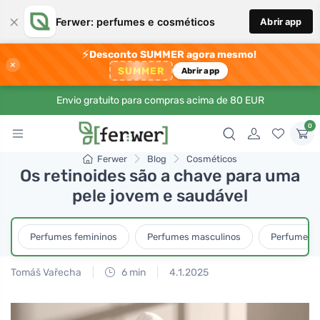
×
Ferwer: perfumes e cosméticos
Abrir app
⚡
Desconto SUMMER agora mesmo!
×
SUMMER
Abrir app
Envio gratuito para compras acima de 80 EUR
0
Ferwer
Blog
Cosméticos
Os retinoides são a chave para uma
pele jovem e saudável
Perfumes femininos
Perfumes masculinos
Perfumes u
Tomáš Vařecha
6 min
4.1.2025