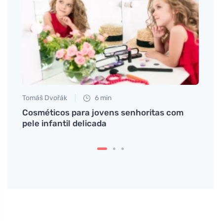
Tomáš Dvořák
6 min
Tomáš
ete
Cosméticos para jovens senhoritas com
A dep
pele infantil delicada
métod
pelos