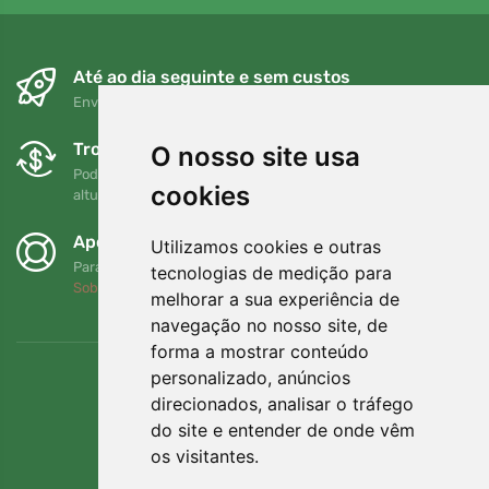
Até ao dia seguinte e sem custos
Envio gratuito para encomendas superiores a 80 EUR
Trocas e devoluções gratuitas
O nosso site usa
Pode devolver ou trocar a sua encomenda em qualquer
cookies
altura no prazo de 90 dias
Apoiamos a Trees.org
Utilizamos cookies e outras
Para cada encomenda plantamos uma árvore! Leia mais
tecnologias de medição para
Sobre nós
.
melhorar a sua experiência de
navegação no nosso site, de
forma a mostrar conteúdo
personalizado, anúncios
direcionados, analisar o tráfego
do site e entender de onde vêm
os visitantes.