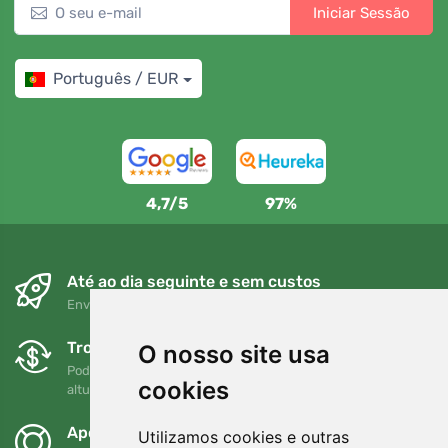
Iniciar Sessão
Português / EUR
4,7/5
97%
Até ao dia seguinte e sem custos
Envio gratuito para encomendas superiores a 80 EUR
Trocas e devoluções gratuitas
O nosso site usa
Pode devolver ou trocar a sua encomenda em qualquer
cookies
altura no prazo de 90 dias
Apoiamos a Trees.org
Utilizamos cookies e outras