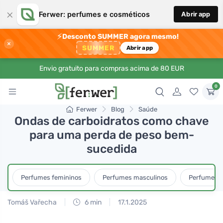
×
Ferwer: perfumes e cosméticos
Abrir app
⚡
Desconto SUMMER agora mesmo!
×
SUMMER
Abrir app
Envio gratuito para compras acima de 80 EUR
0
Ferwer
Blog
Saúde
Ondas de carboidratos como chave
para uma perda de peso bem-
sucedida
Perfumes femininos
Perfumes masculinos
Perfumes u
Tomáš Vařecha
6 min
17.1.2025