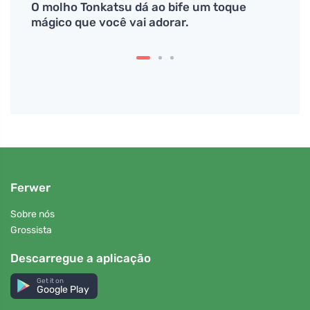
i a
O molho Tonkatsu dá ao bife um toque
Culti
mágico que você vai adorar.
resul
Ferwer
Sobre nós
Grossista
Descarregue a aplicação
Get it on
Google Play