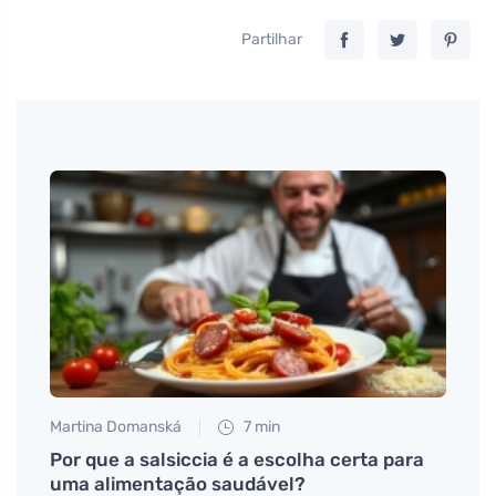
Partilhar
Martina Domanská
7 min
Eva No
Por que a salsiccia é a escolha certa para
Lute 
uma alimentação saudável?
comp