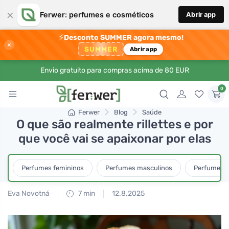
×
Ferwer: perfumes e cosméticos
Abrir app
⚡
Desconto SUMMER agora mesmo!
×
SUMMER
Abrir app
Envio gratuito para compras acima de 80 EUR
0
Ferwer
Blog
Saúde
O que são realmente rillettes e por
que você vai se apaixonar por elas
Perfumes femininos
Perfumes masculinos
Perfumes u
Eva Novotná
7 min
12.8.2025