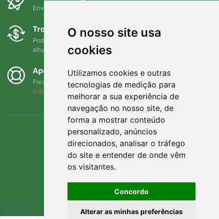
Envio gratuito para encomendas superiores a 80 EUR
Trocas e devoluções gratuitas
O nosso site usa
Pode devolver ou trocar a sua encomenda em qualquer
cookies
altura no prazo de 90 dias
Apoiamos a Trees.org
Utilizamos cookies e outras
Para cada encomenda plantamos uma árvore! Leia mais
tecnologias de medição para
Sobre nós
.
melhorar a sua experiência de
navegação no nosso site, de
forma a mostrar conteúdo
personalizado, anúncios
direcionados, analisar o tráfego
do site e entender de onde vêm
os visitantes.
Concordo
Alterar as minhas preferências