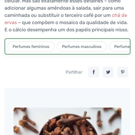
celular. Mas são exatamente esses detalhes – como
adicionar algumas amêndoas à salada, sair para uma
caminhada ou substituir o terceiro café por um
chá de
ervas
– que compõem o mosaico da qualidade de vida.
E o cálcio desempenha um dos papéis principais nisso.
Perfumes femininos
Perfumes masculinos
Perfumes u
Partilhar