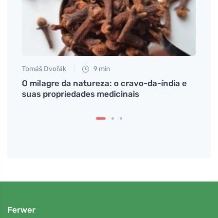
Tomáš Dvořák
9 min
Petr N
ma
O milagre da natureza: o cravo-da-índia e
Dicas
suas propriedades medicinais
metab
Ferwer