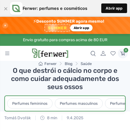
×
Ferwer: perfumes e cosméticos
Abrir app
⚡
Desconto SUMMER agora mesmo!
×
SUMMER
Abrir app
Envio gratuito para compras acima de 80 EUR
0
Ferwer
Blog
Saúde
O que destrói o cálcio no corpo e
como cuidar adequadamente dos
seus ossos
Perfumes femininos
Perfumes masculinos
Perfumes u
Tomáš Dvořák
8 min
9.4.2025