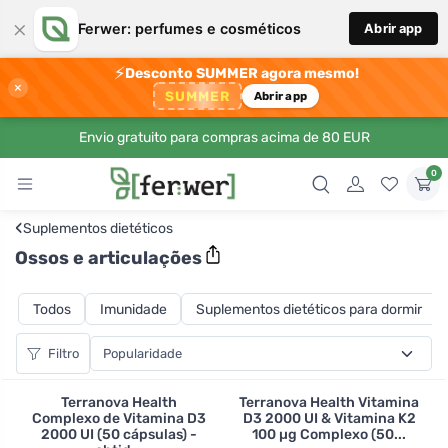
×
Ferwer: perfumes e cosméticos
Abrir app
⚡
Desconto SUMMER agora mesmo!
×
SUMMER
Abrir app
Envio gratuito para compras acima de 80 EUR
0
‹
Suplementos dietéticos
Ossos e articulações
Todos
Imunidade
Suplementos dietéticos para dormir
Filtro
Terranova Health
Terranova Health Vitamina
Complexo de Vitamina D3
D3 2000 UI & Vitamina K2
2000 UI (50 cápsulas) -
100 µg Complexo (50...