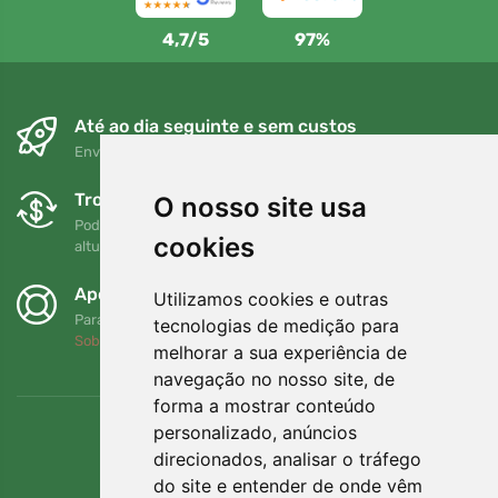
4,7/5
97%
Até ao dia seguinte e sem custos
Envio gratuito para encomendas superiores a 80 EUR
Trocas e devoluções gratuitas
O nosso site usa
Pode devolver ou trocar a sua encomenda em qualquer
cookies
altura no prazo de 90 dias
Apoiamos a Trees.org
Utilizamos cookies e outras
Para cada encomenda plantamos uma árvore! Leia mais
tecnologias de medição para
Sobre nós
.
melhorar a sua experiência de
navegação no nosso site, de
forma a mostrar conteúdo
personalizado, anúncios
direcionados, analisar o tráfego
do site e entender de onde vêm