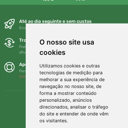
Até ao dia seguinte e sem custos
Envio gratuito para encomendas superiores a 80 EUR
Trocas e devoluções gratuitas
O nosso site usa
Pode devolver ou trocar a sua encomenda em qualquer
cookies
altura no prazo de 90 dias
Apoiamos a Trees.org
Utilizamos cookies e outras
Para cada encomenda plantamos uma árvore! Leia mais
tecnologias de medição para
Sobre nós
.
melhorar a sua experiência de
navegação no nosso site, de
forma a mostrar conteúdo
personalizado, anúncios
direcionados, analisar o tráfego
do site e entender de onde vêm
os visitantes.