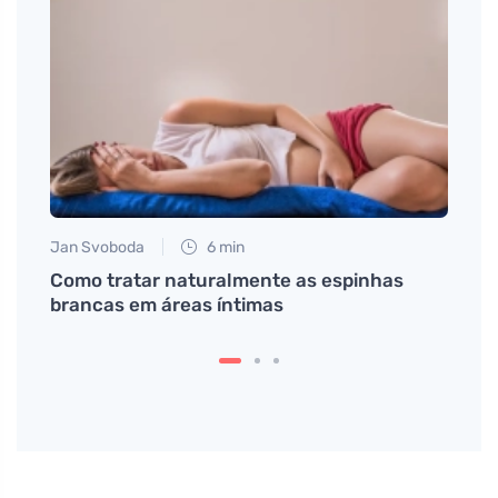
Jan Svoboda
6 min
Martin
para
Como tratar naturalmente as espinhas
Como 
brancas em áreas íntimas
encan