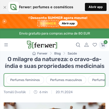
×
Ferwer: perfumes e cosméticos
Abrir app
⚡
Desconto SUMMER agora mesmo!
×
SUMMER
Abrir app
Envio gratuito para compras acima de 80 EUR
0
Ferwer
Blog
Saúde
O milagre da natureza: o cravo-da-
índia e suas propriedades medicinais
Perfumes femininos
Perfumes masculinos
Perfumes u
Tomáš Dvořák
6 min
20.11.2024