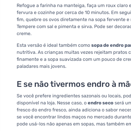
Refogue a farinha na manteiga, faça um roux claro e
fervura e cozinhe por cerca de 10 minutos. Em seguid
fim, quebre os ovos diretamente na sopa fervente e
Tempere com sal e pimenta e sirva. Pode ser decor
creme.
Esta versão é ideal também como
sopa de endro pa
nutritiva. As crianças muitas vezes rejeitam pratos
finamente e a sopa suavizada com um pouco de creme
paladares mais jovens.
E se não tivermos endro à m
Se você prefere ingredientes sazonais ou locais, po
disponível na loja. Nesse caso, o
endro seco
será um
fresco do endro fresco, ainda adiciona o sabor nece
se você encontrar lindos maços no mercado durante 
pode usá-los não apenas em sopas, mas também em