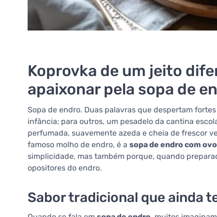
Koprovka de um jeito dife
apaixonar pela sopa de e
Sopa de endro. Duas palavras que despertam fortes 
infância; para outros, um pesadelo da cantina escol
perfumada, suavemente azeda e cheia de frescor v
famoso molho de endro, é a
sopa de endro com ov
simplicidade, mas também porque, quando preparad
opositores do endro.
Sabor tradicional que ainda 
Quando se fala em
sopa de endro
, muitos imagina