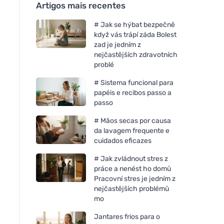
Artigos mais recentes
# Jak se hýbat bezpečně
když vás trápí záda Bolest
zad je jedním z
nejčastějších zdravotních
problé
# Sistema funcional para
papéis e recibos passo a
passo
# Mãos secas por causa
da lavagem frequente e
cuidados eficazes
# Jak zvládnout stres z
práce a nenést ho domů
Pracovní stres je jedním z
nejčastějších problémů
mo
Jantares frios para o