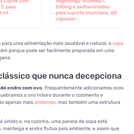
s Liquid Zinc
Vegetology Vitamina C
 C para
500mg e bioflavonóides
0 ml
para suporte imunitário, 60
cápsulas
o para uma alimentação mais saudável e natural, a
sopa
mbém porque pode ser facilmente preparada em uma
gana.
clássico que nunca decepciona
 de endro com ovo
. Frequentemente adicionamos ovos
quebramos o ovo inteiro durante o cozimento e
não apenas mais
proteínas
, mas também uma estrutura
tá úmido e, na cozinha, uma panela de sopa está
 manteiga e endro flutua pelo ambiente, e assim que