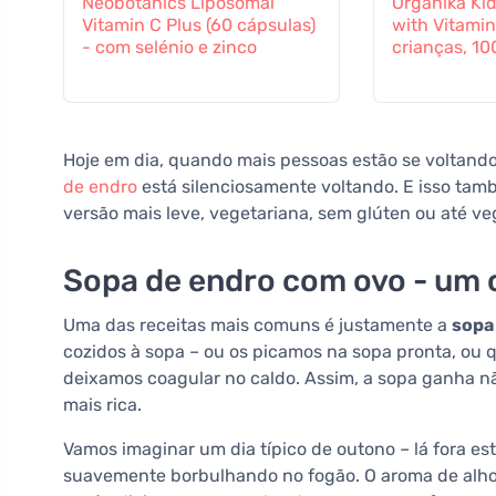
Neobotanics Liposomal
Organika Kid
Vitamin C Plus (60 cápsulas)
with Vitamin
- com selénio e zinco
crianças, 10
Hoje em dia, quando mais pessoas estão se voltand
de endro
está silenciosamente voltando. E isso ta
versão mais leve, vegetariana, sem glúten ou até ve
Sopa de endro com ovo - um 
Uma das receitas mais comuns é justamente a
sopa
cozidos à sopa – ou os picamos na sopa pronta, ou 
deixamos coagular no caldo. Assim, a sopa ganha 
mais rica.
Vamos imaginar um dia típico de outono – lá fora es
suavemente borbulhando no fogão. O aroma de alho,