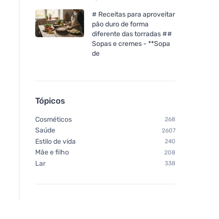
Neobotanics Lipo C com
Vegetology Opti3 
espinheiro-marinho (60
EPA & DHA com cáp
# Receitas para aproveitar
cápsulas) - forma altamente
vitamina D 60
pão duro de forma
eficaz
diferente das torradas ##
Sopas e cremes - **Sopa
de
Tópicos
Cosméticos
268
Saúde
2607
Estilo de vida
240
Mãe e filho
208
Lar
338