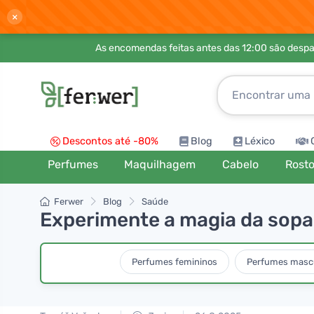
×
As encomendas feitas antes das 12:00 são desp
Descontos até -80%
Blog
Léxico
Perfumes
Maquilhagem
Cabelo
Rost
Ferwer
Blog
Saúde
Experimente a magia da sopa
Perfumes femininos
Perfumes masc