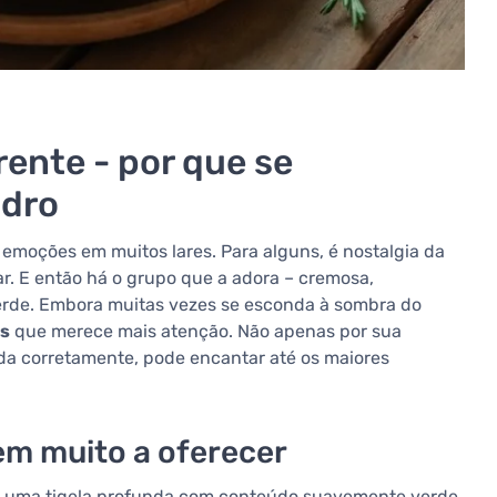
rente - por que se
ndro
emoções em muitos lares. Para alguns, é nostalgia da
ar. E então há o grupo que a adora – cremosa,
erde. Embora muitas vezes se esconda à sombra do
os
que merece mais atenção. Não apenas por sua
a corretamente, pode encantar até os maiores
tem muito a oferecer
m uma tigela profunda com conteúdo suavemente verde,