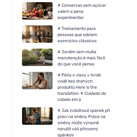
# Conservas sem açúcar
valem a pena
experimentar
# Treinamento para
pessoas que odeiam
exercícios clássicos
# Jardim sem muita
manutenção é mais fácil
do que você pensa
# Péče o vlasy v tvrdé
vodě bez drahých
produktů Here is the
translation: # Cuidado do
cabelo em á
# Jak zvládnout spánek při
práci na směny Práce na
směny může výrazně
narušit váš přirozený
spánkov