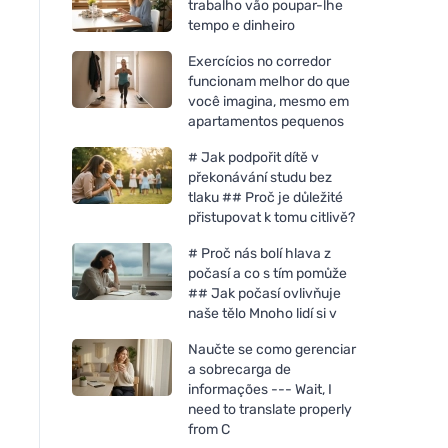
trabalho vão poupar-lhe
tempo e dinheiro
Exercícios no corredor
funcionam melhor do que
você imagina, mesmo em
apartamentos pequenos
# Jak podpořit dítě v
překonávání studu bez
tlaku ## Proč je důležité
přistupovat k tomu citlivě?
# Proč nás bolí hlava z
počasí a co s tím pomůže
## Jak počasí ovlivňuje
naše tělo Mnoho lidí si v
Naučte se como gerenciar
a sobrecarga de
informações --- Wait, I
need to translate properly
from C