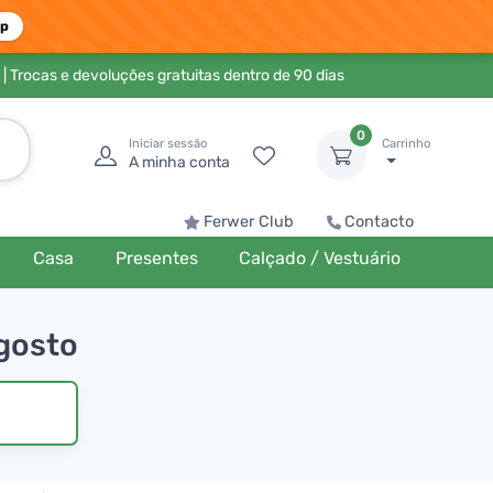
pp
| Trocas e devoluções gratuitas dentro de 90 dias
0
Iniciar sessão
Carrinho
A minha conta
Ferwer Club
Contacto
Casa
Presentes
Calçado / Vestuário
 gosto