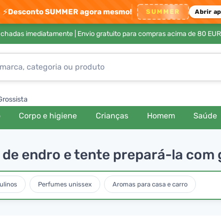
⚡
Desconto SUMMER agora mesmo!
SUMMER
Abrir a
achadas imediatamente |
Envio gratuito para compras acima de 80 EUR
Grossista
o
Corpo e higiene
Crianças
Homem
Saúde
 de endro e tente prepará-la com
ulinos
Perfumes unissex
Aromas para casa e carro