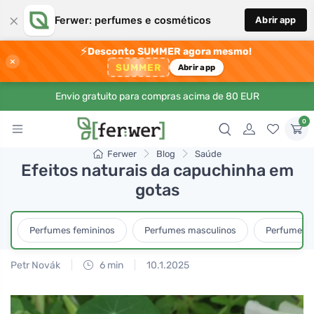
×
Ferwer: perfumes e cosméticos
Abrir app
⚡
Desconto SUMMER agora mesmo!
×
SUMMER
Abrir app
Envio gratuito para compras acima de 80 EUR
0
Ferwer
Blog
Saúde
Efeitos naturais da capuchinha em
gotas
Perfumes femininos
Perfumes masculinos
Perfumes u
Petr Novák
6 min
10.1.2025