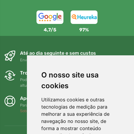
4,7/5
97%
Até ao dia seguinte e sem custos
Envio gratuito para encomendas superiores a 80 EUR
Trocas e devoluções gratuitas
O nosso site usa
Pode devolver ou trocar a sua encomenda em qualquer
cookies
altura no prazo de 90 dias
Apoiamos a Trees.org
Utilizamos cookies e outras
Para cada encomenda plantamos uma árvore! Leia mais
tecnologias de medição para
Sobre nós
.
melhorar a sua experiência de
navegação no nosso site, de
forma a mostrar conteúdo