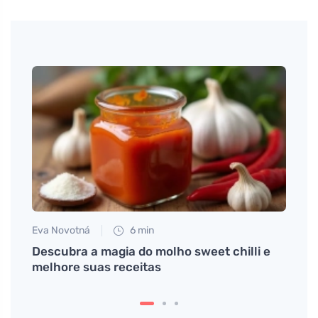
Eva Novotná
6 min
Jan S
ão que
Descubra a magia do molho sweet chilli e
Inspi
melhore suas receitas
rico 