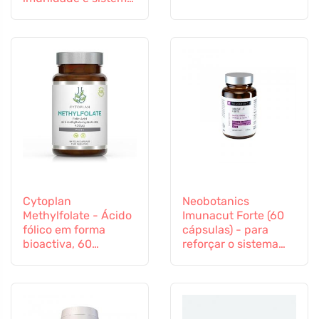
imunitário
Cytoplan
Neobotanics
Methylfolate - Ácido
Imunacut Forte (60
fólico em forma
cápsulas) - para
bioactiva, 60
reforçar o sistema
cápsulas
imunitário