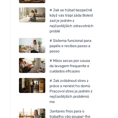
# Jak se hýbat bezpečně
když vás trápí záda Bolest
zad je jedním z
nejčastějších zdravotních
problé
# Sistema funcional para
papéis e recibos passo a
passo
# Mãos secas por causa
da lavagem frequente e
cuidados eficazes
# Jak zvládnout stres z
práce a nenést ho domů
Pracovní stres je jedním z
nejčastějších problémů
mo
Jantares frios para o
trabalho vão poupar-lhe