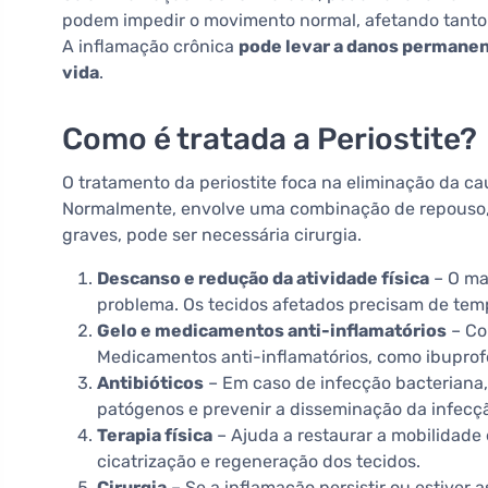
podem impedir o movimento normal, afetando tanto 
A inflamação crônica
pode levar a danos permanen
vida
.
Como é tratada a Periostite?
O tratamento da periostite foca na eliminação da ca
Normalmente, envolve uma combinação de repouso, t
graves, pode ser necessária cirurgia.
Descanso e redução da atividade física
– O ma
problema. Os tecidos afetados precisam de temp
Gelo e medicamentos anti-inflamatórios
– Co
Medicamentos anti-inflamatórios, como ibuprof
Antibióticos
– Em caso de infecção bacteriana
patógenos e prevenir a disseminação da infecç
Terapia física
– Ajuda a restaurar a mobilidade 
cicatrização e regeneração dos tecidos.
Cirurgia
– Se a inflamação persistir ou estiver 