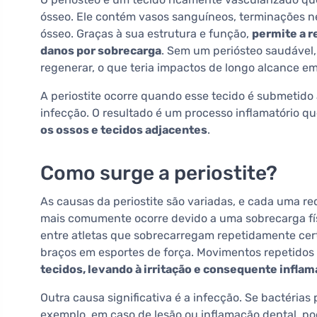
ósseo. Ele contém vasos sanguíneos, terminações ne
ósseo. Graças à sua estrutura e função,
permite a r
danos por sobrecarga
. Sem um periósteo saudável,
regenerar, o que teria impactos de longo alcance em
A periostite ocorre quando esse tecido é submetido 
infecção. O resultado é um processo inflamatório q
os ossos e tecidos adjacentes
.
Como surge a periostite?
As causas da periostite são variadas, e cada uma re
mais comumente ocorre devido a uma sobrecarga fí
entre atletas que sobrecarregam repetidamente cert
braços em esportes de força. Movimentos repetidos
tecidos, levando à irritação e consequente infla
Outra causa significativa é a infecção. Se bactéria
exemplo, em caso de lesão ou inflamação dental, po