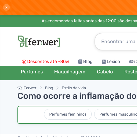
×
As encomendas feitas antes das 12:00 são desp
Descontos até -80%
Blog
Léxico
Perfumes
Maquilhagem
Cabelo
Rost
Ferwer
Blog
Estilo de vida
Como ocorre a inflamação do 
Perfumes femininos
Perfumes masculin