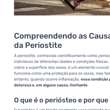
Compreendendo as Causa
da Periostite
A periostite, conhecida cientificamente como
perios
indivíduos de diferentes idades e condições físicas
cobre a superfície dos ossos, é um elemento crucial
funciona como uma proteção para os ossos, mas ta
entanto, quando ocorre inflamação,
essa condição 
dolorosa e, em alguns casos, limitante
.
O que é o periósteo e por que
O periósteo é um tecido ricamente vascularizado 