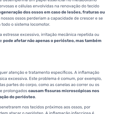
rvosas e células envolvidas na renovação do tecido
egeneração dos ossos em caso de lesões, fraturas ou
 nossos ossos perderiam a capacidade de crescer e se
 todo o sistema locomotor.
a estresse excessivo, irritação mecânica repetida ou
ue
pode afetar não apenas o periósteo, mas também
quer atenção e tratamento específicos. A inflamação
sica excessiva. Este problema é comum, por exemplo,
as partes do corpo, como as canelas ao correr ou os
 e prolongados
causam fissuras microscópicas nos
mação do periósteo
.
s penetrarem nos tecidos próximos aos ossos, por
dem atacar o periósteo. A inflamação infecciosa é