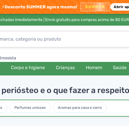
⚡
Desconto SUMMER agora mesmo!
SUMMER
Abrir a
achadas imediatamente |
Envio gratuito para compras acima de 80 EUR
Grossista
o
Corpo e higiene
Crianças
Homem
Saúde
periósteo e o que fazer a respeit
os
Perfumes unissex
Aromas para casa e carro