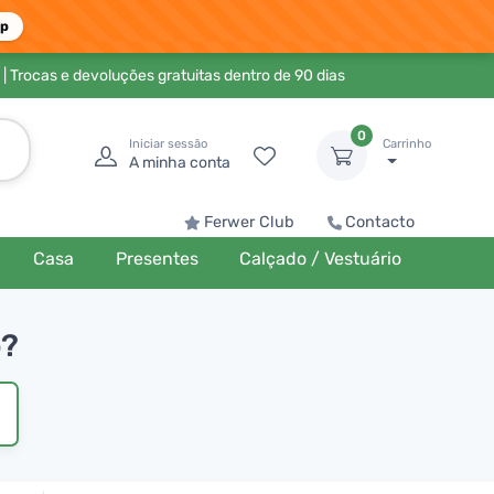
pp
| Trocas e devoluções gratuitas dentro de 90 dias
0
Iniciar sessão
Carrinho
A minha conta
Ferwer Club
Contacto
Casa
Presentes
Calçado / Vestuário
o?