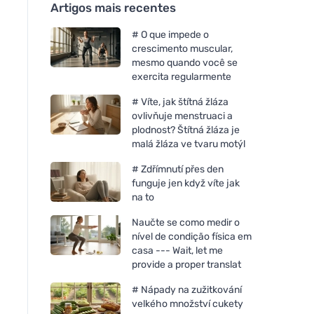
Artigos mais recentes
# O que impede o
crescimento muscular,
mesmo quando você se
exercita regularmente
# Víte, jak štítná žláza
ovlivňuje menstruaci a
plodnost? Štítná žláza je
malá žláza ve tvaru motýl
# Zdřímnutí přes den
funguje jen když víte jak
na to
Naučte se como medir o
nível de condição física em
casa --- Wait, let me
provide a proper translat
# Nápady na zužitkování
velkého množství cukety