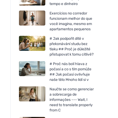
tempo e dinheiro
Exercícios no corredor
funcionam melhor do que
você imagina, mesmo em
apartamentos pequenos
# Jak podpořit dítě v
překonávání studu bez
tlaku ## Proč je důležité
přistupovat k tomu citlivě?
# Proč nás bolí hlava z
počasí a co s tím pomůže
## Jak počasí ovlivňuje
naše tělo Mnoho lidí si v
Naučte se como gerenciar
a sobrecarga de
informações --- Wait, I
need to translate properly
from C