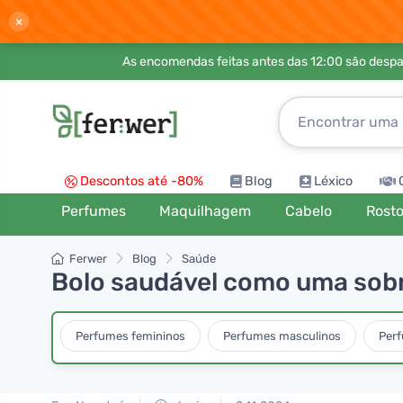
×
As encomendas feitas antes das 12:00 são desp
Descontos até -80%
Blog
Léxico
Perfumes
Maquilhagem
Cabelo
Rost
Ferwer
Blog
Saúde
Bolo saudável como uma sobr
Perfumes femininos
Perfumes masculinos
Per