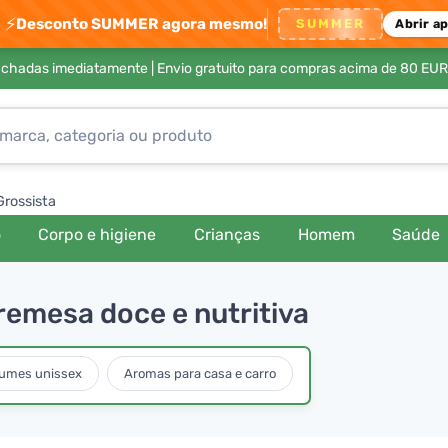
⚡
Desconto SUMMER agora mesmo!
SUMMER
Abrir a
achadas imediatamente |
Envio gratuito para compras acima de 80 EUR
Grossista
o
Corpo e higiene
Crianças
Homem
Saúde
emesa doce e nutritiva
fumes unissex
Aromas para casa e carro