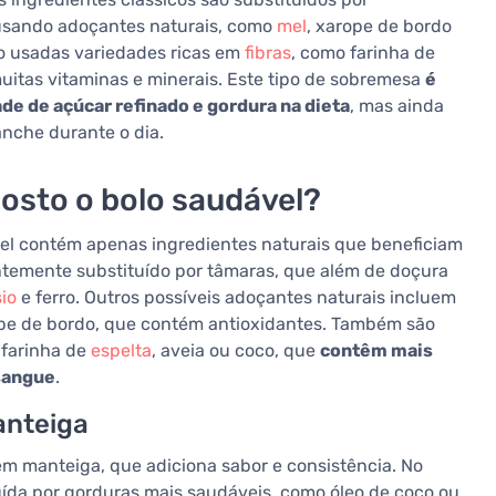
 usando adoçantes naturais, como
mel
, xarope de bordo
ão usadas variedades ricas em
fibras
, como farinha de
uitas vitaminas e minerais. Este tipo de sobremesa
é
de de açúcar refinado e gordura na dieta
, mas ainda
anche durante o dia.
osto o bolo saudável?
ável contém apenas ingredientes naturais que beneficiam
entemente substituído por tâmaras, que além de doçura
io
e ferro. Outros possíveis adoçantes naturais incluem
ope de bordo, que contém antioxidantes. Também são
 farinha de
espelta
, aveia ou coco, que
contêm mais
 sangue
.
anteiga
sem manteiga, que adiciona sabor e consistência. No
uída por gorduras mais saudáveis, como óleo de coco ou