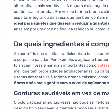
alternativas mais saudáveis. A doçura é alcançada
ou tâmaras trituradas. Em vez de farinha branca, s
espelta, integral ou de aveia, que também contêm m
ideal para aqueles que desejam reduzir a quantida
anseiam por um doce no final da refeição ou como l
De quais ingredientes é comp
Ao contrário das receitas tradicionais, o bolo saud
o corpo e o paladar. Por exemplo, o açúcar é frequ
fornecem fibras e minerais importantes como
potáss
mel, que tem propriedades antibacterianas, ou xar
usadas alternativas à farinha branca clássica, como
fibras e são mais gentis com o nível de açúcar no
Gorduras saudáveis em vez de m
O bolo tradicional muitas vezes não pode ser feito 
caso do bolo saudável, a manteiga pode ser substit