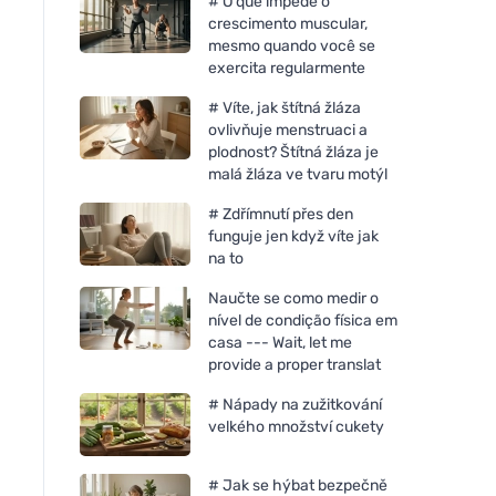
# O que impede o
crescimento muscular,
mesmo quando você se
exercita regularmente
# Víte, jak štítná žláza
ovlivňuje menstruaci a
plodnost? Štítná žláza je
malá žláza ve tvaru motýl
# Zdřímnutí přes den
funguje jen když víte jak
na to
Naučte se como medir o
nível de condição física em
casa --- Wait, let me
provide a proper translat
# Nápady na zužitkování
velkého množství cukety
# Jak se hýbat bezpečně