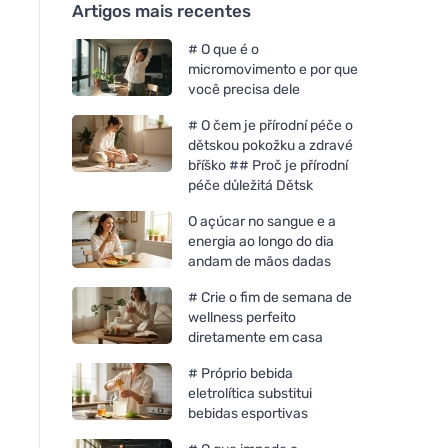
Artigos mais recentes
# O que é o
micromovimento e por que
você precisa dele
# O čem je přírodní péče o
dětskou pokožku a zdravé
bříško ## Proč je přírodní
péče důležitá Dětsk
O açúcar no sangue e a
energia ao longo do dia
andam de mãos dadas
# Crie o fim de semana de
wellness perfeito
diretamente em casa
# Próprio bebida
eletrolítica substitui
bebidas esportivas