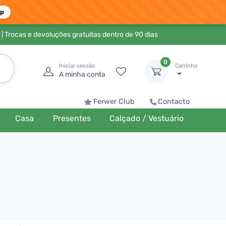
pp
| Trocas e devoluções gratuitas dentro de 90 dias
0
Iniciar sessão
Carrinho
A minha conta
Ferwer Club
Contacto
Casa
Presentes
Calçado / Vestuário