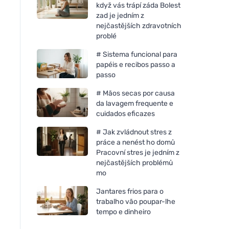
když vás trápí záda Bolest
zad je jedním z
nejčastějších zdravotních
problé
# Sistema funcional para
papéis e recibos passo a
passo
# Mãos secas por causa
da lavagem frequente e
cuidados eficazes
# Jak zvládnout stres z
práce a nenést ho domů
Pracovní stres je jedním z
nejčastějších problémů
mo
Jantares frios para o
trabalho vão poupar-lhe
tempo e dinheiro