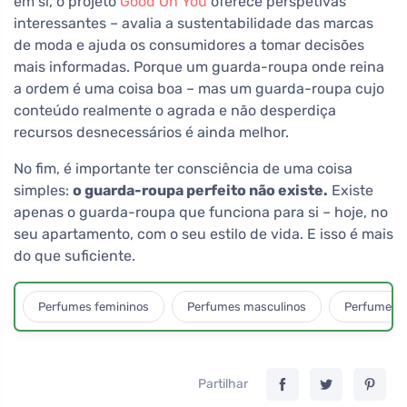
em si, o projeto
Good On You
oferece perspetivas
interessantes – avalia a sustentabilidade das marcas
de moda e ajuda os consumidores a tomar decisões
mais informadas. Porque um guarda-roupa onde reina
a ordem é uma coisa boa – mas um guarda-roupa cujo
conteúdo realmente o agrada e não desperdiça
recursos desnecessários é ainda melhor.
No fim, é importante ter consciência de uma coisa
simples:
o guarda-roupa perfeito não existe.
Existe
apenas o guarda-roupa que funciona para si – hoje, no
seu apartamento, com o seu estilo de vida. E isso é mais
do que suficiente.
Perfumes femininos
Perfumes masculinos
Perfumes u
Partilhar