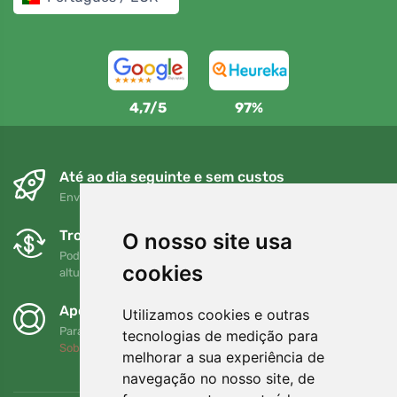
4,7/5
97%
Até ao dia seguinte e sem custos
Envio gratuito para encomendas superiores a 80 EUR
Trocas e devoluções gratuitas
O nosso site usa
Pode devolver ou trocar a sua encomenda em qualquer
cookies
altura no prazo de 90 dias
Apoiamos a Trees.org
Utilizamos cookies e outras
Para cada encomenda plantamos uma árvore! Leia mais
tecnologias de medição para
Sobre nós
.
melhorar a sua experiência de
navegação no nosso site, de