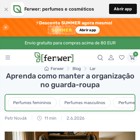
×
Ferwer: perfumes e cosméticos
Abrir app
⚡
Desconto SUMMER agora mesmo!
×
SUMMER
Abrir app
Envio gratuito para compras acima de 80 EUR
0
Ferwer
Blog
Lar
Aprenda como manter a organização
no guarda-roupa
Perfumes femininos
Perfumes masculinos
Perfumes u
Petr Novák
11 min
2.6.2026