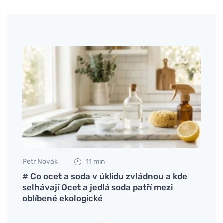
Petr Novák
11 min
Anna 
 você
# Co ocet a soda v úklidu zvládnou a kde
Ótima
porta
selhávají Ocet a jedlá soda patří mezi
roup
oblíbené ekologické