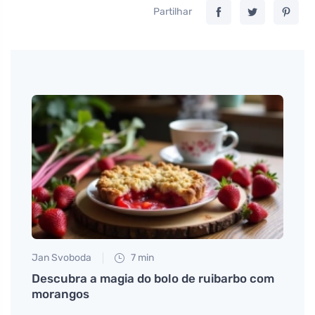
Partilhar
Jan Svoboda
7 min
Tomáš
o que
Descubra a magia do bolo de ruibarbo com
Como 
morangos
masca