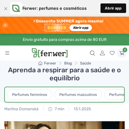
×
Ferwer: perfumes e cosméticos
Abrir app
⚡
Desconto SUMMER agora mesmo!
×
SUMMER
Abrir app
Envio gratuito para compras acima de 80 EUR
0
Ferwer
Blog
Saúde
Aprenda a respirar para a saúde e o
equilíbrio
Perfumes femininos
Perfumes masculinos
Perfumes u
Martina Domanská
7 min
13.1.2025