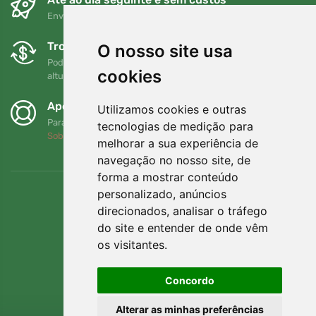
Envio gratuito para encomendas superiores a 80 EUR
Trocas e devoluções gratuitas
O nosso site usa
Pode devolver ou trocar a sua encomenda em qualquer
cookies
altura no prazo de 90 dias
Apoiamos a Trees.org
Utilizamos cookies e outras
Para cada encomenda plantamos uma árvore! Leia mais
tecnologias de medição para
Sobre nós
.
melhorar a sua experiência de
navegação no nosso site, de
forma a mostrar conteúdo
personalizado, anúncios
direcionados, analisar o tráfego
do site e entender de onde vêm
os visitantes.
Concordo
Alterar as minhas preferências