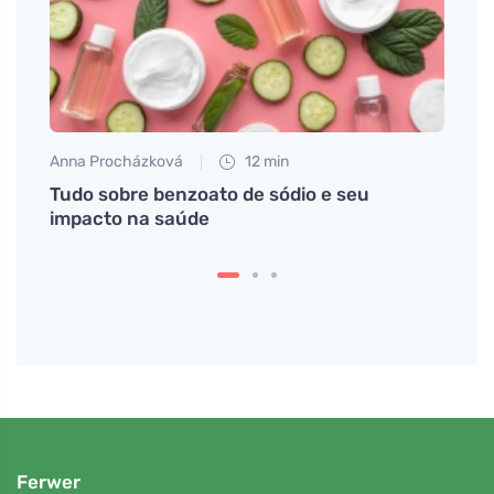
Anna Procházková
12 min
Petr N
Tudo sobre benzoato de sódio e seu
Sinto
impacto na saúde
pode 
Ferwer