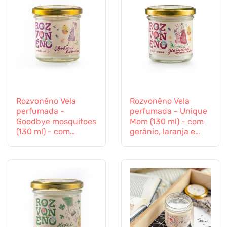
Rozvoněno Vela
Rozvoněno Vela
perfumada -
perfumada - Unique
Goodbye mosquitoes
Mom (130 ml) - com
(130 ml) - com
gerânio, laranja e
alfazema e erva-
patchouli
limão