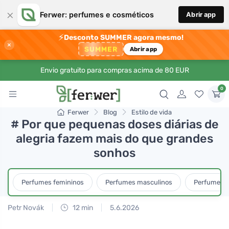
×
Ferwer: perfumes e cosméticos
Abrir app
⚡
Desconto SUMMER agora mesmo!
×
SUMMER
Abrir app
Envio gratuito para compras acima de 80 EUR
0
Ferwer
Blog
Estilo de vida
# Por que pequenas doses diárias de
alegria fazem mais do que grandes
sonhos
Perfumes femininos
Perfumes masculinos
Perfumes u
Petr Novák
12 min
5.6.2026