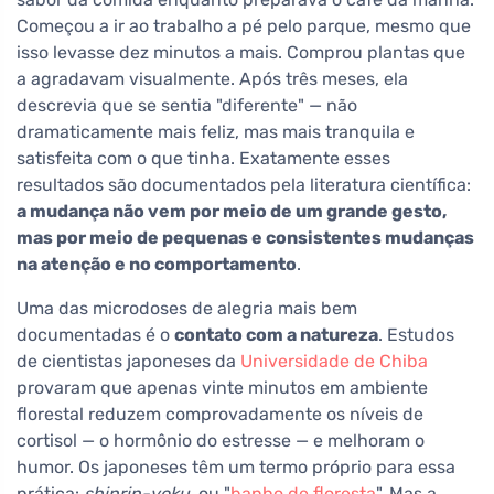
Começou a ir ao trabalho a pé pelo parque, mesmo que
isso levasse dez minutos a mais. Comprou plantas que
a agradavam visualmente. Após três meses, ela
descrevia que se sentia "diferente" — não
dramaticamente mais feliz, mas mais tranquila e
satisfeita com o que tinha. Exatamente esses
resultados são documentados pela literatura científica:
a mudança não vem por meio de um grande gesto,
mas por meio de pequenas e consistentes mudanças
na atenção e no comportamento
.
Uma das microdoses de alegria mais bem
documentadas é o
contato com a natureza
. Estudos
de cientistas japoneses da
Universidade de Chiba
provaram que apenas vinte minutos em ambiente
florestal reduzem comprovadamente os níveis de
cortisol — o hormônio do estresse — e melhoram o
humor. Os japoneses têm um termo próprio para essa
prática:
shinrin-yoku
, ou "
banho de floresta
". Mas a