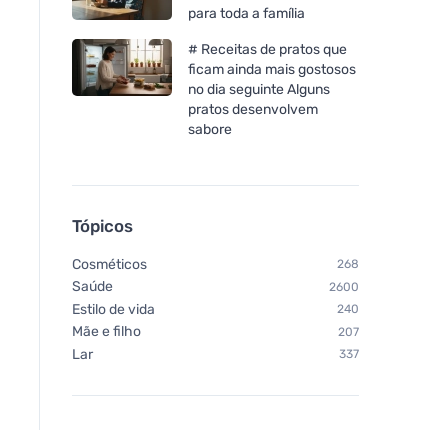
para toda a família
# Receitas de pratos que
ficam ainda mais gostosos
no dia seguinte Alguns
pratos desenvolvem
sabore
Tópicos
Cosméticos
268
Saúde
2600
Estilo de vida
240
Mãe e filho
207
Lar
337