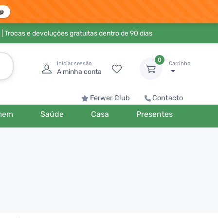
pp
| Trocas e devoluções gratuitas dentro de 90 dias
0
Iniciar sessão
Carrinho
A minha conta
Ferwer Club
Contacto
mem
Saúde
Casa
Presentes