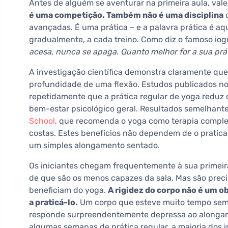
Antes de alguém se aventurar na primeira aula, vale
é uma competição. Também não é uma disciplina
o
avançadas. É uma prática – e a palavra prática é a
gradualmente, a cada treino. Como diz o famoso iog
acesa, nunca se apaga. Quanto melhor for a sua prát
A investigação científica demonstra claramente que
profundidade de uma flexão. Estudos publicados n
repetidamente que a prática regular de yoga reduz o
bem-estar psicológico geral. Resultados semelhan
School
, que recomenda o yoga como terapia comple
costas. Estes benefícios não dependem de o pratic
um simples alongamento sentado.
Os iniciantes chegam frequentemente à sua primeir
de que são os menos capazes da sala. Mas são prec
beneficiam do yoga.
A rigidez do corpo não é um o
a praticá-lo.
Um corpo que esteve muito tempo sem s
responde surpreendentemente depressa ao alongam
algumas semanas de prática regular, a maioria dos i