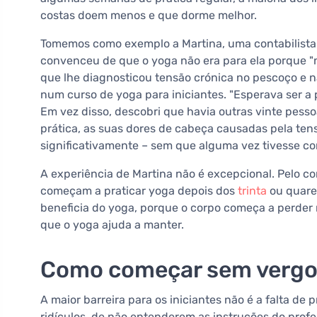
costas doem menos e que dorme melhor.
Tomemos como exemplo a Martina, uma contabilista 
convenceu de que o yoga não era para ela porque "n
que lhe diagnosticou tensão crónica no pescoço e na
num curso de yoga para iniciantes. "Esperava ser a 
Em vez disso, descobri que havia outras vinte pess
prática, as suas dores de cabeça causadas pela te
significativamente – sem que alguma vez tivesse c
A experiência de Martina não é excepcional. Pelo co
começam a praticar yoga depois dos
trinta
ou quaren
beneficia do yoga, porque o corpo começa a perder n
que o yoga ajuda a manter.
Como começar sem vergon
A maior barreira para os iniciantes não é a falta de
ridículos, de não entenderem as instruções do profe