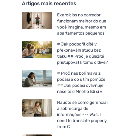
Artigos mais recentes
Exercícios no corredor
funcionam melhor do que
você imagina, mesmo em
apartamentos pequenos
# Jak podpořit dítě v
překonávání studu bez
tlaku ## Proč je důležité
přistupovat k tomu citlivě?
# Proč nás bolí hlava z
počasí a co s tím pomůže
## Jak počasí ovlivňuje
naše tělo Mnoho lidí si v
Naučte se como gerenciar
a sobrecarga de
informações --- Wait, I
need to translate properly
from C