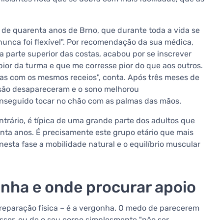
de quarenta anos de Brno, que durante toda a vida se
unca foi flexível". Por recomendação da sua médica,
 parte superior das costas, acabou por se inscrever
pior da turma e que me corresse pior do que aos outros.
oas com os mesmos receios", conta. Após três meses de
nsão desapareceram e o sono melhorou
onseguido tocar no chão com as palmas das mãos.
ntrário, é típica de uma grande parte dos adultos que
ta anos. É precisamente este grupo etário que mais
esta fase a mobilidade natural e o equilíbrio muscular
ha e onde procurar apoio
 preparação física – é a vergonha. O medo de parecerem
ssor, ou de o seu corpo simplesmente "não ser