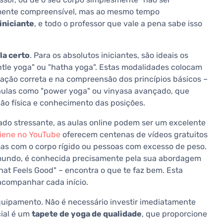
amente compreensível, mas ao mesmo tempo
iniciante
, e todo o professor que vale a pena sabe isso
la certo
. Para os absolutos iniciantes, são ideais os
ntle yoga" ou "hatha yoga". Estas modalidades colocam
ração correta e na compreensão dos princípios básicos –
aulas como "power yoga" ou vinyasa avançado, que
o física e conhecimento das posições.
ado stressante, as aulas online podem ser um excelente
iene no YouTube
oferecem centenas de vídeos gratuitos
oas com o corpo rígido ou pessoas com excesso de peso.
 mundo, é conhecida precisamente pela sua abordagem
What Feels Good" – encontra o que te faz bem. Esta
acompanhar cada início.
uipamento. Não é necessário investir imediatamente
cial é um
tapete de yoga de qualidade
, que proporcione