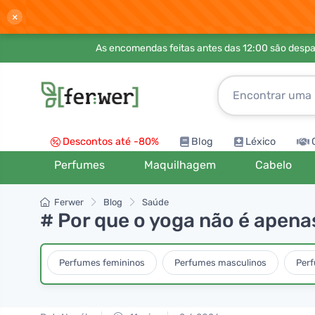
×
As encomendas feitas antes das 12:00 são desp
Descontos até -80%
Blog
Léxico
Perfumes
Maquilhagem
Cabelo
Ferwer
Blog
Saúde
# Por que o yoga não é apenas
Perfumes femininos
Perfumes masculinos
Per