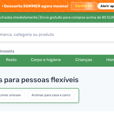
⚡
Desconto SUMMER agora mesmo!
SUMMER
Abrir a
achadas imediatamente |
Envio gratuito para compras acima de 80 EUR
Grossista
Rosto
Corpo e higiene
Crianças
Ho
 para pessoas flexíveis
fumes unissex
Aromas para casa e carro