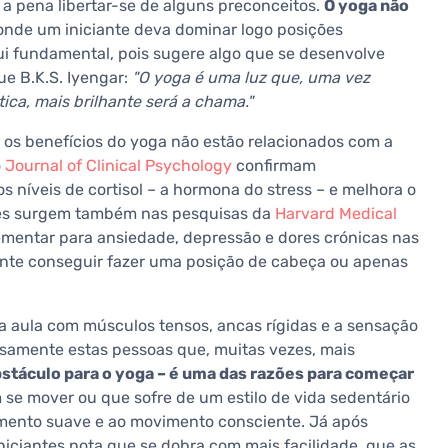
 a pena libertar-se de alguns preconceitos.
O yoga não
nde um iniciante deva dominar logo posições
qui fundamental, pois sugere algo que se desenvolve
ue B.K.S. Iyengar:
"O yoga é uma luz que, uma vez
ica, mais brilhante será a chama."
 os benefícios do yoga não estão relacionados com a
o
Journal of Clinical Psychology
confirmam
s níveis de cortisol – a hormona do stress – e melhora o
tes surgem também nas pesquisas da
Harvard Medical
mentar para ansiedade, depressão e dores crónicas nas
ante conseguir fazer uma posição de cabeça ou apenas
a aula com músculos tensos, ancas rígidas e a sensação
isamente estas pessoas que, muitas vezes, mais
bstáculo para o yoga – é uma das razões para começar
e mover ou que sofre de um estilo de vida sedentário
ento suave e ao movimento consciente. Já após
niciantes nota que se dobra com mais facilidade, que as