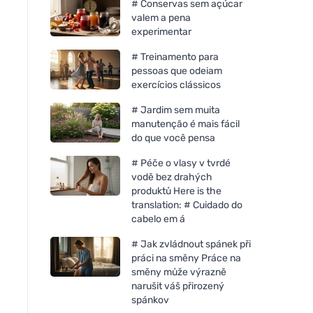
# Conservas sem açúcar
valem a pena
experimentar
# Treinamento para
pessoas que odeiam
exercícios clássicos
# Jardim sem muita
manutenção é mais fácil
do que você pensa
# Péče o vlasy v tvrdé
vodě bez drahých
produktů Here is the
translation: # Cuidado do
cabelo em á
# Jak zvládnout spánek při
práci na směny Práce na
směny může výrazně
narušit váš přirozený
spánkov