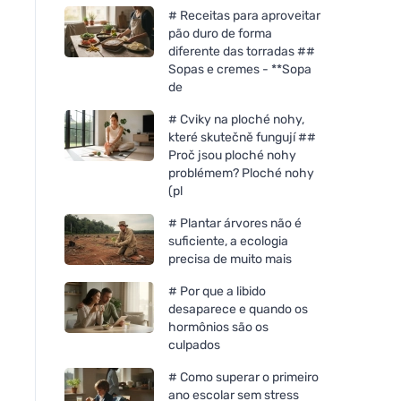
# Receitas para aproveitar
pão duro de forma
diferente das torradas ##
Sopas e cremes - **Sopa
de
# Cviky na ploché nohy,
které skutečně fungují ##
Proč jsou ploché nohy
problémem? Ploché nohy
(pl
Bombus Raw energy
Henné Color Molho 
# Plantar árvores não é
Banana&coconut 50g
fino 90ml Bordeaux
suficiente, a ecologia
precisa de muito mais
# Por que a libido
desaparece e quando os
hormônios são os
culpados
# Como superar o primeiro
ano escolar sem stress