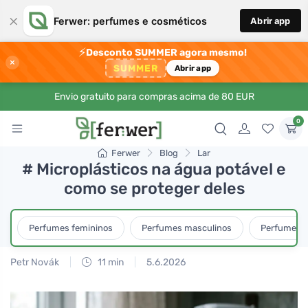
×
Ferwer: perfumes e cosméticos
Abrir app
⚡
Desconto SUMMER agora mesmo!
×
SUMMER
Abrir app
Envio gratuito para compras acima de 80 EUR
0
Ferwer
Blog
Lar
# Microplásticos na água potável e
como se proteger deles
Perfumes femininos
Perfumes masculinos
Perfumes u
Petr Novák
11 min
5.6.2026