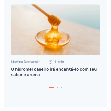
Martina Domanská
11 min
Petr N
e
O hidromel caseiro irá encantá-lo com seu
# Tvr
sabor e aroma
Wait,
Port