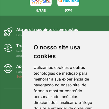
4,7/5
97%
Até ao dia seguinte e sem custos
Envio gratuito para encomendas superiores a 80 EUR
Trocas e devoluções gratuitas
O nosso site usa
Pode devolver ou trocar a sua encomenda em qualquer
cookies
altura no prazo de 90 dias
Apoiamos a Trees.org
Utilizamos cookies e outras
Para cada encomenda plantamos uma árvore! Leia mais
tecnologias de medição para
Sobre nós
.
melhorar a sua experiência de
navegação no nosso site, de
forma a mostrar conteúdo
personalizado, anúncios
direcionados, analisar o tráfego
do site e entender de onde vêm