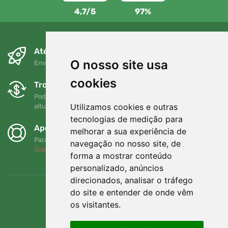
4,7/5
97%
Até ao dia seguinte e sem custos
O nosso site usa
Envio gratuito para encomendas superiores a 80 EUR
cookies
Trocas e devoluções gratuitas
Pode devolver ou trocar a sua encomenda em qualquer
Utilizamos cookies e outras
altura no prazo de 90 dias
tecnologias de medição para
Apoiamos a Trees.org
melhorar a sua experiência de
Para cada encomenda plantamos uma árvore! Leia mais
navegação no nosso site, de
Sobre nós
.
forma a mostrar conteúdo
personalizado, anúncios
direcionados, analisar o tráfego
do site e entender de onde vêm
os visitantes.