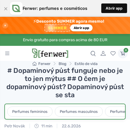
×
Ferwer: perfumes e cosméticos
Abrir app
⚡
Desconto SUMMER agora mesmo!
×
SUMMER
Abrir app
Envio gratuito para compras acima de 80 EUR
0
Ferwer
Blog
Estilo de vida
# Dopaminový půst funguje nebo je
to jen mýtus ## O čem je
dopaminový půst? Dopaminový půst
se sta
Perfumes femininos
Perfumes masculinos
Perfumes u
Petr Novák
11 min
22.6.2026