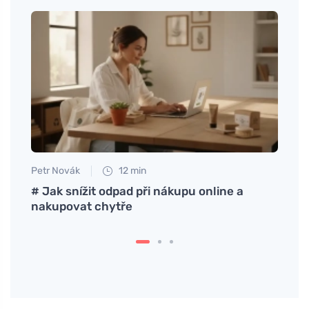
Petr Novák
12 min
Jan S
de
# Jak snížit odpad při nákupu online a
Melho
nakupovat chytře