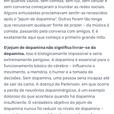
em quartos vazios, sem comida, sem luz, sem celular e
sem conversa começaram a inundar as redes sociais.
Alguns entusiastas proclamavam sentir-se renascidos
após o "jejum de dopamina". Outros foram tão longe
que recusavam qualquer fonte de prazer – da música à
comida, passando pela conversa com amigos. E é
exatamente aqui que começa o primeiro grande mito.
O jejum de dopamina não significa livrar-se da
dopamina.
Isso é biologicamente impossível e seria
extremamente perigoso. A dopamina é essencial para o
funcionamento básico do cérebro – influencia o
movimento, a memória, o humor e a tomada de
decisões. Sem dopamina, uma pessoa seria incapaz até
de sair da cama. A doença de Parkinson, em que ocorre
a perda de neurônios dopaminérgicos, é um exemplo
doloroso do que acontece quando há dopamina
insuficiente. O verdadeiro objetivo do jejum de
dopamina nunca foi reduzir os níveis de dopamina –