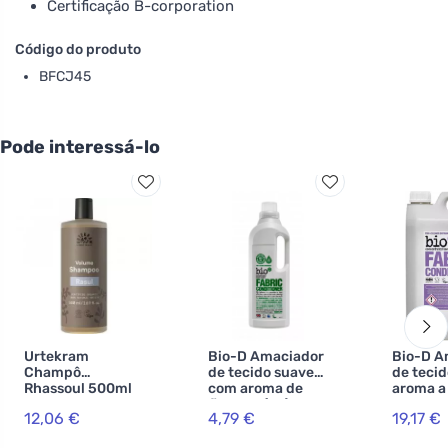
Certificação B-corporation
Código do produto
BFCJ45
Pode interessá-lo
Urtekram
Bio-D Amaciador
Bio-D A
Champô
de tecido suave
de teci
Rhassoul 500ml
com aroma de
aroma a
BIO, VEG
floresta (1 L)
suave - l
12,06 €
4,79 €
19,17 €