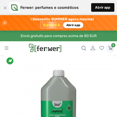
×
Ferwer: perfumes e cosméticos
Abrir app
⚡
Desconto SUMMER agora mesmo!
×
SUMMER
Abrir app
Envio gratuito para compras acima de 80 EUR
0