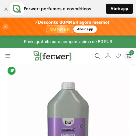
×
Ferwer: perfumes e cosméticos
Abrir app
⚡
Desconto SUMMER agora mesmo!
×
SUMMER
Abrir app
Envio gratuito para compras acima de 80 EUR
0