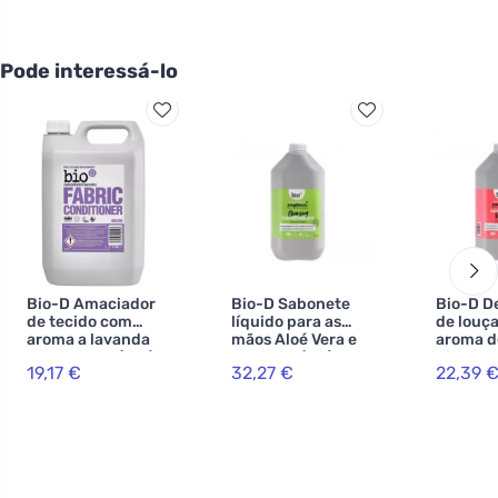
Pode interessá-lo
Bio-D Amaciador
Bio-D Sabonete
Bio-D D
de tecido com
líquido para as
de louç
aroma a lavanda
mãos Aloé Vera e
aroma d
suave - lata (5 L )
cal - lata (5 L)
hipoaler
19,17 €
32,27 €
22,39 
lata (5 L