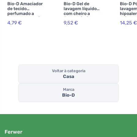
Bio-D Amaciador
Bio-D Gel de
Bio-D P
de tecido
lavagem líquido
lavage
perfumado a
com cheiro a
hipoaler
lavanda suave (1
floresta (1 L)
kg)
4,79 €
9,52 €
14,25 €
L)
Voltar à categoria
Casa
Marca
Bio-D
Ferwer