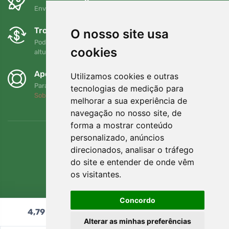
Envio gratuito para encomendas superiores a 80 EUR
Trocas e devoluções gratuitas
O nosso site usa
Pode devolver ou trocar a sua encomenda em qualquer
cookies
altura no prazo de 90 dias
Apoiamos a Trees.org
Utilizamos cookies e outras
Para cada encomenda plantamos uma árvore! Leia mais
tecnologias de medição para
Sobre nós
.
melhorar a sua experiência de
navegação no nosso site, de
forma a mostrar conteúdo
personalizado, anúncios
direcionados, analisar o tráfego
do site e entender de onde vêm
os visitantes.
Concordo
4,79
€
Adicionar ao carrinho
Alterar as minhas preferências