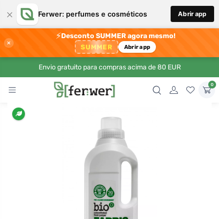
×
Ferwer: perfumes e cosméticos
Abrir app
⚡
Desconto SUMMER agora mesmo!
×
SUMMER
Abrir app
Envio gratuito para compras acima de 80 EUR
0