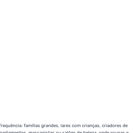
frequência: famílias grandes, lares com crianças, criadores de
partamentos, massagistas ou salões de beleza, onde roupas e