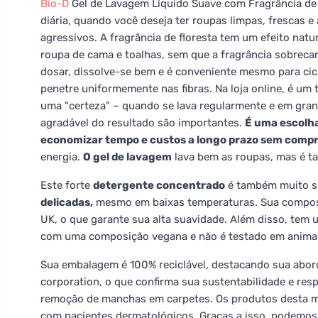
Bio-D
Gel de Lavagem Líquido Suave com Fragrância de F
diária, quando você deseja ter roupas limpas, frescas
agressivos. A fragrância de floresta tem um efeito natur
roupa de cama e toalhas, sem que a fragrância sobrecarr
dosar, dissolve-se bem e é conveniente mesmo para cic
penetre uniformemente nas fibras. Na loja online, é um
uma "certeza" – quando se lava regularmente e em grand
agradável do resultado são importantes.
É uma escolha
economizar tempo e custos a longo prazo sem compr
energia.
O gel de lavagem
lava bem as roupas, mas é t
Este forte
detergente concentrado
é também muito su
delicadas,
mesmo em baixas temperaturas. Sua composiç
UK, o que garante sua alta suavidade. Além disso, tem u
com uma composição vegana e não é testado em animai
Sua embalagem é 100% reciclável, destacando sua abor
corporation, o que confirma sua sustentabilidade e re
remoção de manchas em carpetes. Os produtos desta ma
com pacientes dermatológicos. Graças a isso, podemos