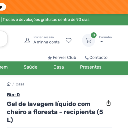
pp
| Trocas e devoluções gratuitas dentro de 90 dias
0
Iniciar sessão
Carrinho
A minha conta
Ferwer Club
Contacto
mem
Saúde
Casa
Presentes
/
Casa
Bio-D
Gel de lavagem líquido com
cheiro a floresta - recipiente (5
L)