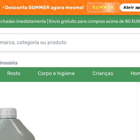
⚡
Desconto SUMMER agora mesmo!
SUMMER
Abrir a
achadas imediatamente |
Envio gratuito para compras acima de 80 EUR
Grossista
Rosto
Corpo e higiene
Crianças
Ho