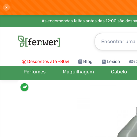
×
As encomendas feitas antes das 12:00 são desp
Descontos até -80%
Blog
Léxico
Perfumes
Maquilhagem
Cabelo