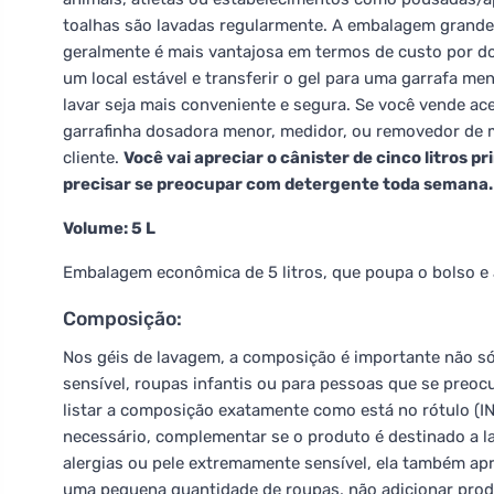
toalhas são lavadas regularmente. A embalagem grande
geralmente é mais vantajosa em termos de custo por d
um local estável e transferir o gel para uma garrafa 
lavar seja mais conveniente e segura. Se você vende ace
garrafinha dosadora menor, medidor, ou removedor de 
cliente.
Você vai apreciar o cânister de cinco litros p
precisar se preocupar com detergente toda semana.
Volume: 5 L
Embalagem econômica de 5 litros, que poupa o bolso e 
Composição:
Nos géis de lavagem, a composição é importante não só
sensível, roupas infantis ou para pessoas que se preoc
listar a composição exatamente como está no rótulo (I
necessário, complementar se o produto é destinado a lav
alergias ou pele extremamente sensível, ela também ap
uma pequena quantidade de roupas, não adicionar pro