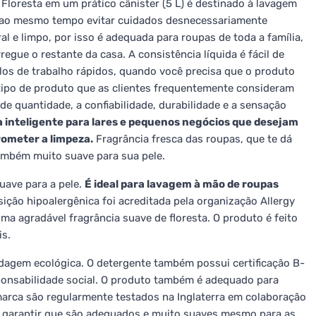
loresta em um prático cânister (5 L) é destinado à lavagem
 e ao mesmo tempo evitar cuidados desnecessariamente
al e limpo, por isso é adequada para roupas de toda a família,
egue o restante da casa. A consistência líquida é fácil de
los de trabalho rápidos, quando você precisa que o produto
 tipo de produto que as clientes frequentemente consideram
e quantidade, a confiabilidade, durabilidade e a sensação
 inteligente para lares e pequenos negócios que desejam
ometer a limpeza.
Fragrância fresca das roupas, que te dá
ambém muito suave para sua pele.
ave para a pele.
É ideal para lavagem à mão de roupas
ão hipoalergênica foi acreditada pela organização Allergy
ma agradável fragrância suave de floresta. O produto é feito
s.
dagem ecológica. O detergente também possui certificação B-
sponsabilidade social. O produto também é adequado para
rca são regularmente testados na Inglaterra em colaboração
 garantir que são adequados e muito suaves mesmo para as