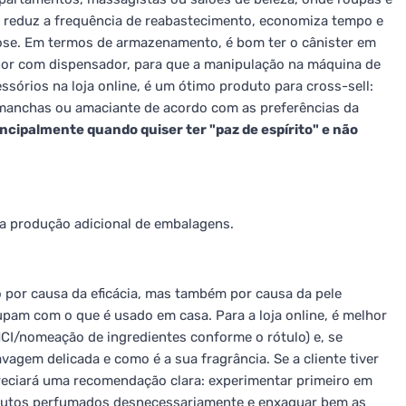
 reduz a frequência de reabastecimento, economiza tempo e
ose. Em termos de armazenamento, é bom ter o cânister em
menor com dispensador, para que a manipulação na máquina de
ssórios na loja online, é um ótimo produto para cross-sell:
manchas ou amaciante de acordo com as preferências da
rincipalmente quando quiser ter "paz de espírito" e não
a produção adicional de embalagens.
 por causa da eficácia, mas também por causa da pele
upam com o que é usado em casa. Para a loja online, é melhor
NCI/nomeação de ingredientes conforme o rótulo) e, se
agem delicada e como é a sua fragrância. Se a cliente tiver
reciará uma recomendação clara: experimentar primeiro em
dutos perfumados desnecessariamente e enxaguar bem as