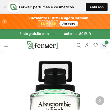
×
Ferwer: perfumes e cosméticos
Abrir app
⚡
Desconto SUMMER agora mesmo!
×
SUMMER
Abrir app
Envio gratuito para compras acima de 80 EUR
0
›