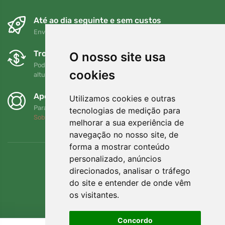
Até ao dia seguinte e sem custos
Envio gratuito para encomendas superiores a 80 EUR
Trocas e devoluções gratuitas
O nosso site usa
Pode devolver ou trocar a sua encomenda em qualquer
cookies
altura no prazo de 90 dias
Apoiamos a Trees.org
Utilizamos cookies e outras
Para cada encomenda plantamos uma árvore! Leia mais
tecnologias de medição para
Sobre nós
.
melhorar a sua experiência de
navegação no nosso site, de
forma a mostrar conteúdo
personalizado, anúncios
direcionados, analisar o tráfego
do site e entender de onde vêm
os visitantes.
Concordo