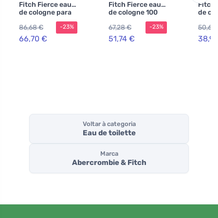
Fitch Fierce eau
Fitch Fierce eau
Fitch 
de cologne para
de cologne 100
de co
homens 200 ml
ml para homens
homen
86,68 €
67,28 €
50,67
-23%
-23%
66,70 €
51,74 €
38,9
Voltar à categoria
Eau de toilette
Marca
Abercrombie & Fitch