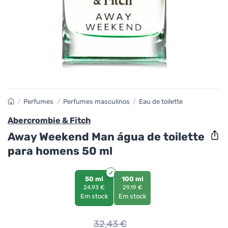
/
Perfumes
/
Perfumes masculinos
/
Eau de toilette
Abercrombie & Fitch
Away Weekend Man água de toilette
para homens 50 ml
50 ml
100 ml
24,93 €
29,19 €
Em stock
Em stock
32,43
€