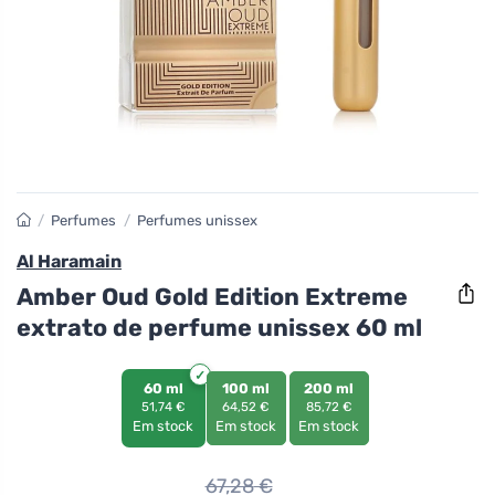
/
Perfumes
/
Perfumes unissex
Al Haramain
Amber Oud Gold Edition Extreme
extrato de perfume unissex 60 ml
60 ml
100 ml
200 ml
51,74 €
64,52 €
85,72 €
Em stock
Em stock
Em stock
67,28
€