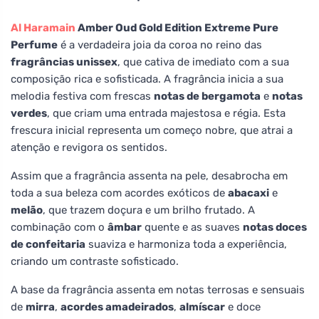
Al Haramain
Amber Oud Gold Edition Extreme Pure
Perfume
é a verdadeira joia da coroa no reino das
fragrâncias unissex
, que cativa de imediato com a sua
composição rica e sofisticada. A fragrância inicia a sua
melodia festiva com frescas
notas de bergamota
e
notas
verdes
, que criam uma entrada majestosa e régia. Esta
frescura inicial representa um começo nobre, que atrai a
atenção e revigora os sentidos.
Assim que a fragrância assenta na pele, desabrocha em
toda a sua beleza com acordes exóticos de
abacaxi
e
melão
, que trazem doçura e um brilho frutado. A
combinação com o
âmbar
quente e as suaves
notas doces
de confeitaria
suaviza e harmoniza toda a experiência,
criando um contraste sofisticado.
A base da fragrância assenta em notas terrosas e sensuais
de
mirra
,
acordes amadeirados
,
almíscar
e doce