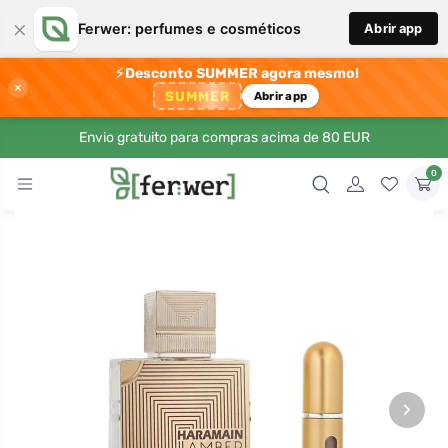
×
Ferwer: perfumes e cosméticos
Abrir app
⚡
Desconto SUMMER agora mesmo!
×
SUMMER
Abrir app
Envio gratuito para compras acima de 80 EUR
0
›