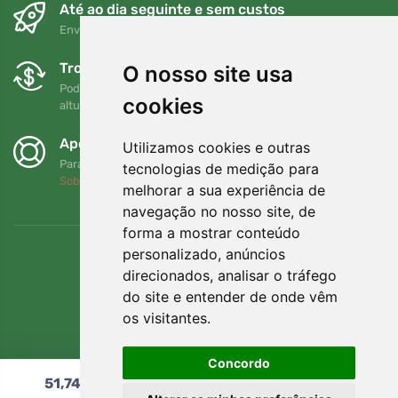
Até ao dia seguinte e sem custos
Envio gratuito para encomendas superiores a 80 EUR
Trocas e devoluções gratuitas
O nosso site usa
Pode devolver ou trocar a sua encomenda em qualquer
cookies
altura no prazo de 90 dias
Apoiamos a Trees.org
Utilizamos cookies e outras
Para cada encomenda plantamos uma árvore! Leia mais
tecnologias de medição para
Sobre nós
.
melhorar a sua experiência de
navegação no nosso site, de
forma a mostrar conteúdo
personalizado, anúncios
direcionados, analisar o tráfego
do site e entender de onde vêm
os visitantes.
Concordo
51,74
€
Adicionar ao carrinho