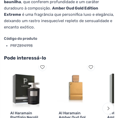
baunilha
, que conferem profundidade e um caráter
duradouro à composição.
Amber Oud Gold Edition
Extreme
é uma fragrância que personifica luxo e elegância,
deixando um rastro inesquecível repleto de sensualidade e
encanto exótico.
Código do produto
PRFZ894998
Pode interessá-lo
Al Haramain
Al Haramain
Al Ha
Portfolio Nerolil
Amber Oud Gold
Amber