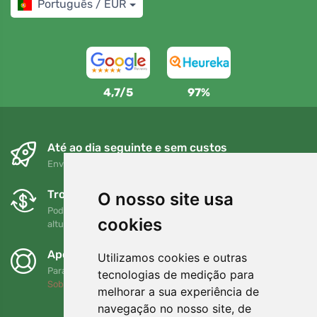
Português / EUR
4,7/5
97%
Até ao dia seguinte e sem custos
Envio gratuito para encomendas superiores a 80 EUR
Trocas e devoluções gratuitas
O nosso site usa
Pode devolver ou trocar a sua encomenda em qualquer
cookies
altura no prazo de 90 dias
Apoiamos a Trees.org
Utilizamos cookies e outras
Para cada encomenda plantamos uma árvore! Leia mais
tecnologias de medição para
Sobre nós
.
melhorar a sua experiência de
navegação no nosso site, de