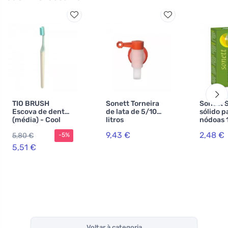
TIO BRUSH
Sonett Torneira
Sonett 
Escova de dentes
de lata de 5/10
sólido p
(média) - Cool
litros
nódoas 
Dew
9,43 €
2,48 €
5,80 €
-5%
5,51 €
Voltar à categoria