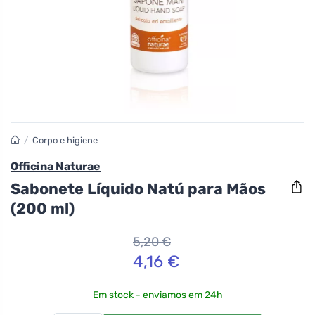
/
Corpo e higiene
Officina Naturae
Sabonete Líquido Natú para Mãos
(200 ml)
5,20 €
4,16 €
Em stock - enviamos em 24h