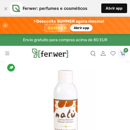
×
Ferwer: perfumes e cosméticos
Abrir app
⚡
Desconto SUMMER agora mesmo!
×
SUMMER
Abrir app
Envio gratuito para compras acima de 80 EUR
0