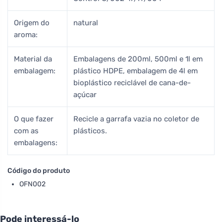
Origem do
natural
aroma:
Material da
Embalagens de 200ml, 500ml e 1l em
embalagem:
plástico HDPE, embalagem de 4l em
bioplástico reciclável de cana-de-
açúcar
O que fazer
Recicle a garrafa vazia no coletor de
com as
plásticos.
embalagens:
Código do produto
OFN002
Pode interessá-lo