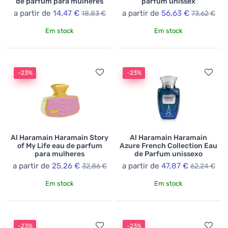
de parfum para mulheres
parfum unissex
a partir de
14,47 €
a partir de
56,63 €
18,83 €
73,62 €
Em stock
Em stock
-23%
-23%
Al Haramain Haramain Story
Al Haramain Haramain
of My Life eau de parfum
Azure French Collection Eau
para mulheres
de Parfum unissexo
a partir de
25,26 €
a partir de
47,87 €
32,86 €
62,24 €
Em stock
Em stock
-23%
-23%