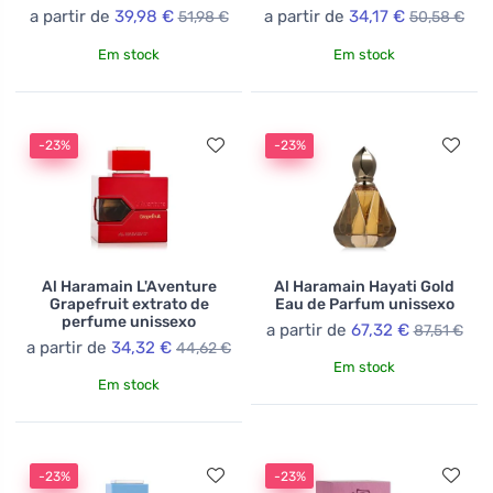
a partir de
39,98 €
a partir de
34,17 €
51,98 €
50,58 €
Em stock
Em stock
-23%
-23%
Al Haramain L'Aventure
Al Haramain Hayati Gold
Grapefruit extrato de
Eau de Parfum unissexo
perfume unissexo
a partir de
67,32 €
87,51 €
a partir de
34,32 €
44,62 €
Em stock
Em stock
-23%
-23%