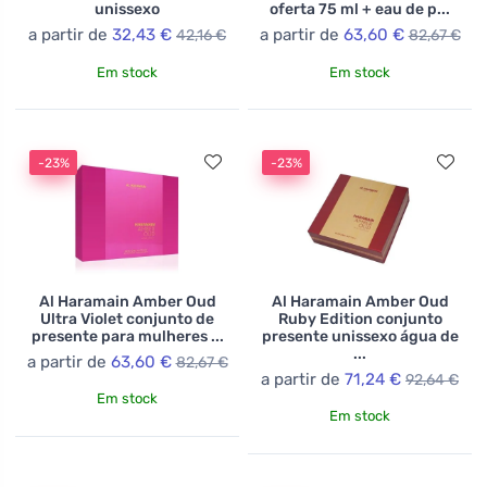
unissexo
oferta 75 ml + eau de p...
a partir de
32,43 €
a partir de
63,60 €
42,16 €
82,67 €
Em stock
Em stock
-23%
-23%
Al Haramain Amber Oud
Al Haramain Amber Oud
Ultra Violet conjunto de
Ruby Edition conjunto
presente para mulheres ...
presente unissexo água de
...
a partir de
63,60 €
82,67 €
a partir de
71,24 €
92,64 €
Em stock
Em stock