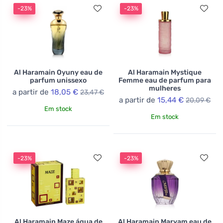
-23%
-23%
Al Haramain Oyuny eau de
Al Haramain Mystique
parfum unissexo
Femme eau de parfum para
mulheres
a partir de
18,05 €
23,47 €
a partir de
15,44 €
20,09 €
Em stock
Em stock
-23%
-23%
Al Haramain Maze água de
Al Haramain Maryam eau de