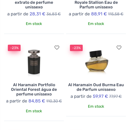
extrato de perfume
Royale Stallion Eau de
unissexo
Parfum unissexo
a partir de
28,31 €
a partir de
88,91 €
36,83 €
115,58 €
Em stock
Em stock
-23%
-23%
Al Haramain Portfolio
Al Haramain Oud Burma Eau
Oriental Forest água de
de Parfum unissexo
perfume unissexo
a partir de
59,97 €
77,97 €
a partir de
84,85 €
110,30 €
Em stock
Em stock