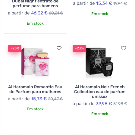
Dubai Night extrato de
a partir de
15,34 €
19,94 €
perfume para homens
a partir de
46,32 €
60,21 €
Em stock
Em stock
-23%
-23%
Al Haramain Romantic Eau
Al Haramain Noir French
de Parfum para mulheres
Collection eau de parfum
unissex
a partir de
15,73 €
20,47 €
a partir de
39,98 €
51,98 €
Em stock
Em stock