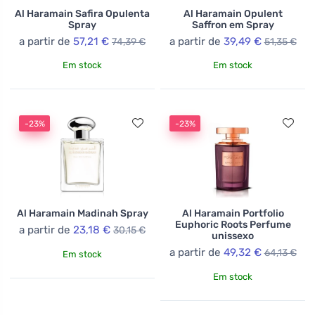
Al Haramain Safira Opulenta
Al Haramain Opulent
Spray
Saffron em Spray
a partir de
57,21 €
a partir de
39,49 €
74,39 €
51,35 €
Em stock
Em stock
-23%
-23%
Al Haramain Madinah Spray
Al Haramain Portfolio
Euphoric Roots Perfume
a partir de
23,18 €
30,15 €
unissexo
a partir de
49,32 €
64,13 €
Em stock
Em stock