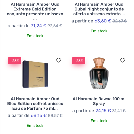
Al Haramain Amber Oud
Al Haramain Amber Oud
Extreme Gold Edition
Dubai Night conjunto de
conjunto presente unissexo
oferta unissexo extrato ...
...
a partir de
63,60 €
82,67 €
a partir de
71,24 €
92,64 €
Em stock
Em stock
-23%
-23%
Al Haramain Amber Oud
Al Haramain Rawaa 100 ml
Bleu Edition coffret unissex
Spray
Eau de Parfum 75 ml...
a partir de
24,15 €
31,41 €
a partir de
68,15 €
88,57 €
Em stock
Em stock