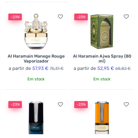
-23%
-23%
Al Haramain Manege Rouge
Al Haramain Ajwa Spray (80
Vaporizador
ml)
a partir de
57,93 €
a partir de
52,95 €
75,31 €
68,82 €
Em stock
Em stock
-23%
-23%