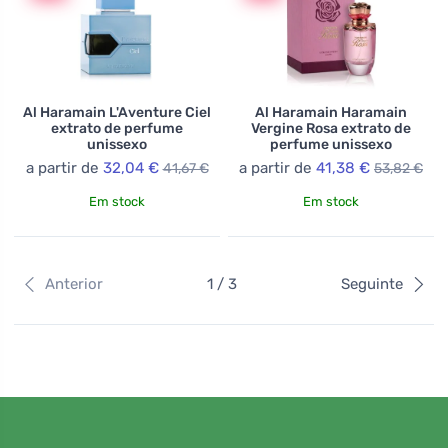
Al Haramain L'Aventure Ciel
Al Haramain Haramain
extrato de perfume
Vergine Rosa extrato de
unissexo
perfume unissexo
a partir de
32,04 €
a partir de
41,38 €
41,67 €
53,82 €
Em stock
Em stock
Anterior
1 / 3
Seguinte