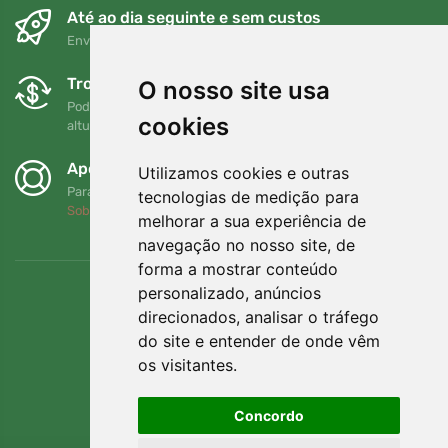
Até ao dia seguinte e sem custos
Envio gratuito para encomendas superiores a 80 EUR
Trocas e devoluções gratuitas
O nosso site usa
Pode devolver ou trocar a sua encomenda em qualquer
cookies
altura no prazo de 90 dias
Apoiamos a Trees.org
Utilizamos cookies e outras
Para cada encomenda plantamos uma árvore! Leia mais
tecnologias de medição para
Sobre nós
.
melhorar a sua experiência de
navegação no nosso site, de
forma a mostrar conteúdo
personalizado, anúncios
direcionados, analisar o tráfego
do site e entender de onde vêm
os visitantes.
Concordo