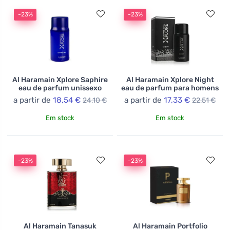
-23%
-23%
Al Haramain Xplore Saphire
Al Haramain Xplore Night
eau de parfum unissexo
eau de parfum para homens
a partir de
18,54 €
a partir de
17,33 €
24,10 €
22,51 €
Em stock
Em stock
-23%
-23%
Al Haramain Tanasuk
Al Haramain Portfolio