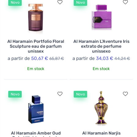
Novo
Novo
sofisticação. A marca se orgulha de sua ampla gama de
produtos, capaz de satisfazer até mesmo os clientes
mais exigentes que buscam experiências olfativas
exclusivas. Com sua arte de criar composições
aromáticas harmoniosas e inesquecíveis, Al Haramain
tornou-se sinônimo de gosto refinado e estilo de vida
Al Haramain Portfolio Floral
Al Haramain L'Aventure Iris
Sculpture eau de parfum
extrato de perfume
de luxo.
unissex
unissexo
a partir de
50,67 €
a partir de
34,03 €
65,87 €
44,24 €
Em stock
Em stock
Novo
Novo
Al Haramain Amber Oud
Al Haramain Narjis