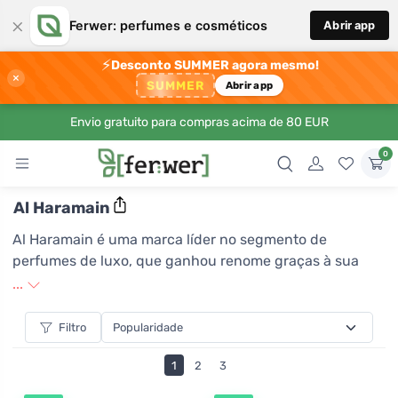
×
Ferwer: perfumes e cosméticos
Abrir app
⚡
Desconto SUMMER agora mesmo!
×
SUMMER
Abrir app
Envio gratuito para compras acima de 80 EUR
0
Al Haramain
Al Haramain é uma marca líder no segmento de
perfumes de luxo, que ganhou renome graças à sua
habilidade única de combinar ingredientes aromáticos
...
tradicionais árabes com técnicas modernas de
perfumaria. Com um foco na qualidade e precisão em
Filtro
todos os aspectos da produção, Al Haramain oferece
1
2
3
fragrâncias ricas e duradouras que encantam os
sentidos e evocam uma sensação de elegância e