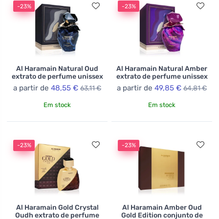
-23%
-23%
Al Haramain Natural Oud
Al Haramain Natural Amber
extrato de perfume unissex
extrato de perfume unissex
a partir de
48,55 €
a partir de
49,85 €
63,11 €
64,81 €
Em stock
Em stock
-23%
-23%
Al Haramain Gold Crystal
Al Haramain Amber Oud
Oudh extrato de perfume
Gold Edition conjunto de