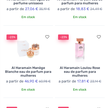
perfume unissexo
parfum para mulheres
a partir de
27,06 €
a partir de
18,83 €
35,19 €
24,49 €
Em stock
Em stock
-23%
-23%
Al Haramain Manège
Al Haramain Loulou Rose
Blanche eau de parfum para
eau de parfum para
mulheres
mulheres
a partir de
46,90 €
a partir de
17,81 €
60,98 €
23,14 €
Em stock
Em stock