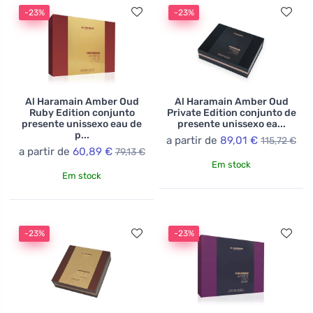
-23%
-23%
Al Haramain Amber Oud
Al Haramain Amber Oud
Ruby Edition conjunto
Private Edition conjunto de
presente unissexo eau de
presente unissexo ea...
p...
a partir de
89,01 €
115,72 €
a partir de
60,89 €
79,13 €
Em stock
Em stock
-23%
-23%