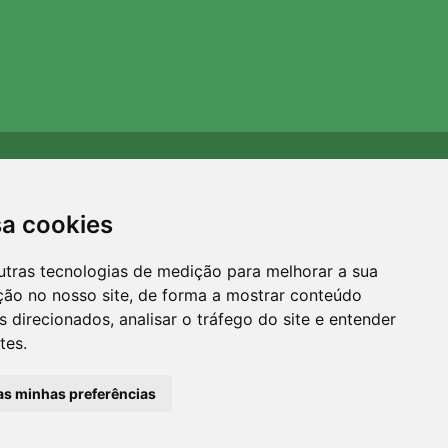
Apoiamos a Trees.org
Para cada encomenda plantamos uma árvore! Leia mais
sa cookies
Sobre nós
.
utras tecnologias de medição para melhorar a sua
ção no nosso site, de forma a mostrar conteúdo
 direcionados, analisar o tráfego do site e entender
tes.
 as minhas preferências