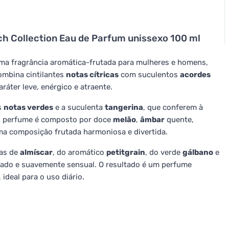
h Collection Eau de Parfum unissexo 100 ml
ma fragrância aromática-frutada para mulheres e homens,
ombina cintilantes
notas cítricas
com suculentos
acordes
aráter leve, enérgico e atraente.
s
notas verdes
e a suculenta
tangerina
, que conferem à
do perfume é composto por doce
melão
,
âmbar
quente,
ma composição frutada harmoniosa e divertida.
tas de
almíscar
, do aromático
petitgrain
, do verde
gálbano
e
rado e suavemente sensual. O resultado é um perfume
ideal para o uso diário.