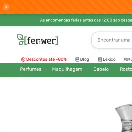
×
As encomendas feitas antes das 12:00 são desp
Descontos até -80%
Blog
Léxico
Perfumes
Maquilhagem
Cabelo
Rost