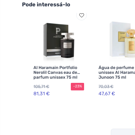
Pode interessá-lo
Al Haramain Portfolio
Água de perfume
Nerolil Canvas eau de
unissex Al Haram
parfum unissex 75 ml
Junoon 75 ml
105,71 €
70,03 €
-23%
81,31 €
47,67 €