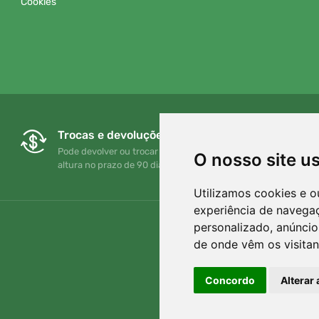
Cookies
Trocas e devoluções gratuitas
Pode devolver ou trocar a sua encomenda em qualquer
O nosso site u
altura no prazo de 90 dias
Utilizamos cookies e o
experiência de navega
personalizado, anúncios
de onde vêm os visitan
Concordo
Alterar