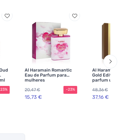
 Oud
Al Haramain Romantic
Al Haramain Amber O
Eau de Parfum para
Gold Edition eau de
 ml
mulheres
parfum unissex 60 ml
20,47 €
48,36 €
-23%
-23%
-2
15,73 €
37,16 €