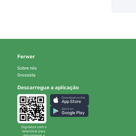
Ferwer
Sobre nós
Grossista
Descarregue a aplicação
Download on the
App Store
Get it on
Google Play
Digitalize com o
telemóvel para
descarregar a