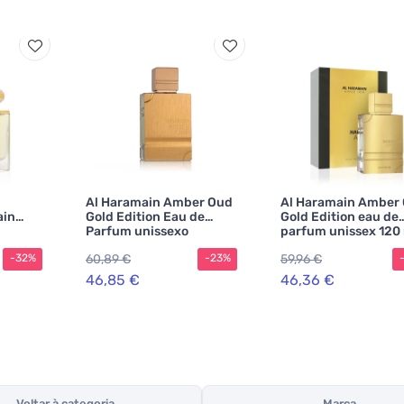
Al Haramain Amber Oud
Al Haramain Amber
ain
Gold Edition Eau de
Gold Edition eau de
Parfum unissexo
parfum unissex 120
60,89 €
59,96 €
-32%
-23%
46,85 €
46,36 €
Voltar à categoria
Marca