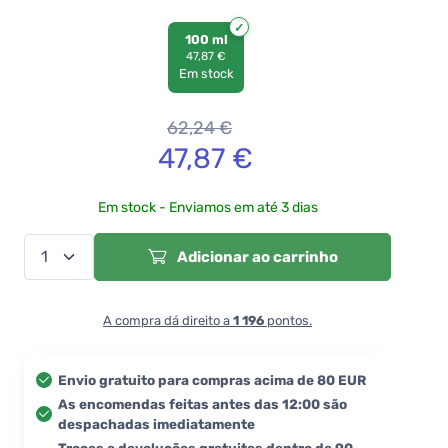
100 ml
47,87 €
Em stock
62,24
€
47,87
€
Em stock - Enviamos em até 3 dias
Adicionar ao carrinho
A compra dá direito a
1 196
pontos.
Envio gratuito para compras acima de 80 EUR
As encomendas feitas antes das 12:00 são
despachadas imediatamente
Trocas e devoluções gratuitas dentro de 90