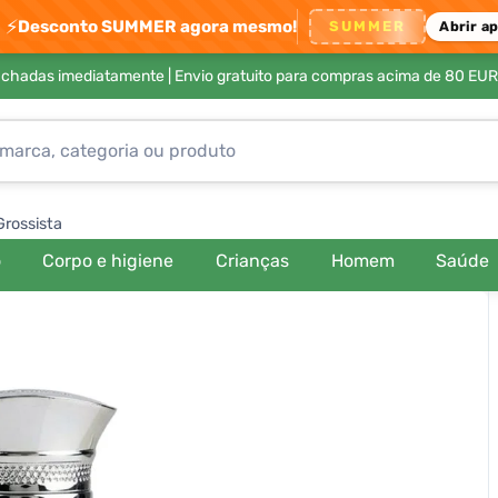
⚡
Desconto SUMMER agora mesmo!
SUMMER
Abrir a
achadas imediatamente |
Envio gratuito para compras acima de 80 EUR
Grossista
o
Corpo e higiene
Crianças
Homem
Saúde