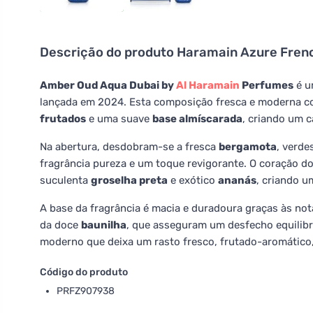
Descrição do produto
Haramain Azure Frenc
Amber Oud Aqua Dubai by
Al Haramain
Perfumes
é u
lançada em 2024. Esta composição fresca e moderna c
frutados
e uma suave
base almíscarada
, criando um c
Na abertura, desdobram-se a fresca
bergamota
, verde
fragrância pureza e um toque revigorante. O coração 
suculenta
groselha preta
e exótico
ananás
, criando u
A base da fragrância é macia e duradoura graças às no
da doce
baunilha
, que asseguram um desfecho equilib
moderno que deixa um rasto fresco, frutado-aromático, 
Código do produto
PRFZ907938