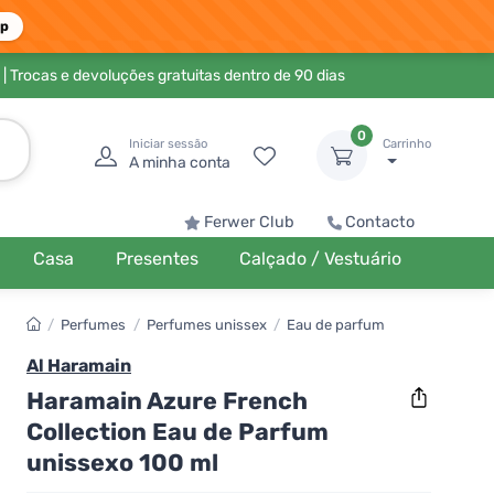
pp
| Trocas e devoluções gratuitas dentro de 90 dias
0
Iniciar sessão
Carrinho
A minha conta
Ferwer Club
Contacto
Casa
Presentes
Calçado / Vestuário
/
Perfumes
/
Perfumes unissex
/
Eau de parfum
Al Haramain
Haramain Azure French
Collection Eau de Parfum
unissexo 100 ml