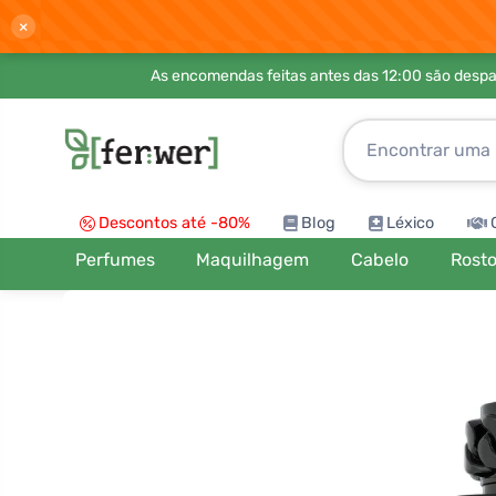
×
As encomendas feitas antes das 12:00 são desp
Descontos até -80%
Blog
Léxico
Perfumes
Maquilhagem
Cabelo
Rost