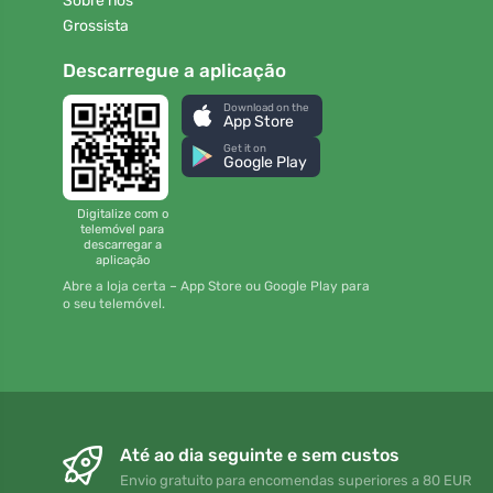
Sobre nós
Grossista
Descarregue a aplicação
Download on the
App Store
Get it on
Google Play
Digitalize com o
telemóvel para
descarregar a
aplicação
Abre a loja certa – App Store ou Google Play para
o seu telemóvel.
Até ao dia seguinte e sem custos
Envio gratuito para encomendas superiores a 80 EUR