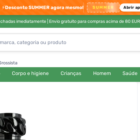
⚡
Desconto SUMMER agora mesmo!
SUMMER
Abrir a
achadas imediatamente |
Envio gratuito para compras acima de 80 EUR
Grossista
o
Corpo e higiene
Crianças
Homem
Saúde