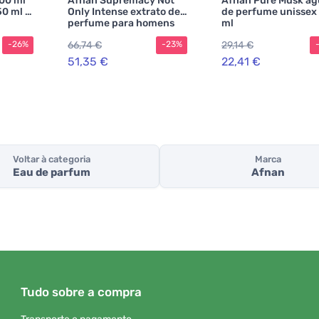
00 ml
Afnan Supremacy Not
Afnan Pure Musk ág
50 ml +
Only Intense extrato de
de perfume unissex
perfume para homens
ml
150 ml
66,74 €
29,14 €
-26%
-23%
51,35 €
22,41 €
Voltar à categoria
Marca
Eau de parfum
Afnan
Tudo sobre a compra