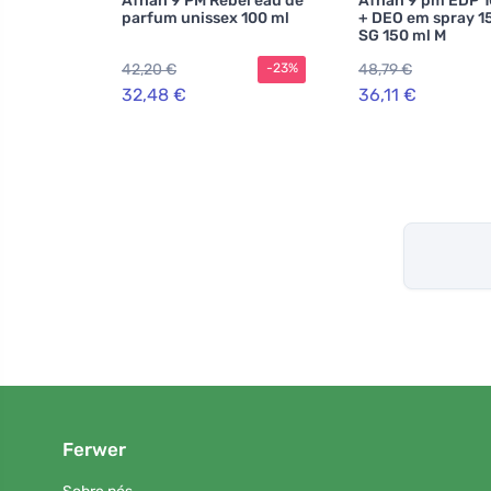
Afnan 9 PM Rebel eau de
Afnan 9 pm EDP 1
parfum unissex 100 ml
+ DEO em spray 1
SG 150 ml M
42,20 €
48,79 €
-23%
32,48 €
36,11 €
Ferwer