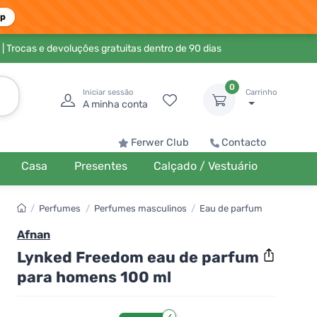
pp
| Trocas e devoluções gratuitas dentro de 90 dias
0
Iniciar sessão
Carrinho
A minha conta
Ferwer Club
Contacto
Casa
Presentes
Calçado / Vestuário
/
Perfumes
/
Perfumes masculinos
/
Eau de parfum
Afnan
Lynked Freedom eau de parfum
para homens 100 ml