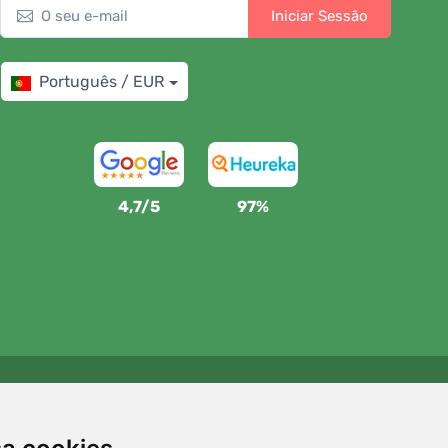
Iniciar Sessão
Português / EUR
4,7/5
97%
Apoiamos a Trees.org
Para cada encomenda plantamos uma árvore! Leia mais