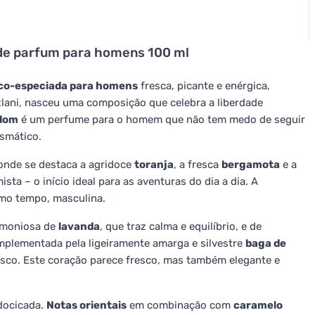
de parfum para homens 100 ml
co-especiada para homens
fresca, picante e enérgica,
lani, nasceu uma composição que celebra a liberdade
dom
é um perfume para o homem que não tem medo de seguir
smático.
 onde se destaca a agridoce
toranja
, a fresca
bergamota
e a
mista – o início ideal para as aventuras do dia a dia. A
smo tempo, masculina.
rmoniosa de
lavanda
, que traz calma e equilíbrio, e de
mplementada pela ligeiramente amarga e silvestre
baga de
resco. Este coração parece fresco, mas também elegante e
adocicada.
Notas orientais
em combinação com
caramelo