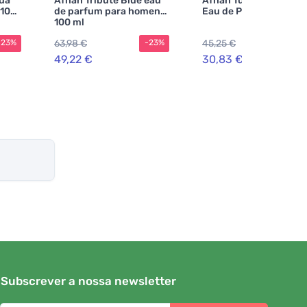
ua
Afnan Tribute Blue eau
Afnan Turathi Electric
 100
de parfum para homens
Eau de Parfum unisse
100 ml
63,98 €
45,25 €
-23%
-23%
-3
49,22 €
30,83 €
Subscrever a nossa newsletter