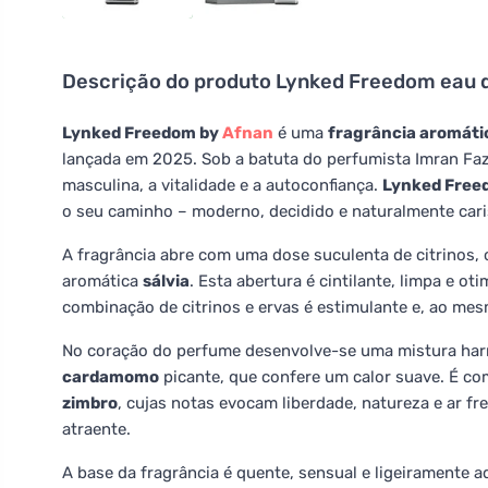
Descrição do produto
Lynked Freedom eau 
Lynked Freedom by
Afnan
é uma
fragrância aromáti
lançada em 2025. Sob a batuta do perfumista Imran Faz
masculina, a vitalidade e a autoconfiança.
Lynked Free
o seu caminho – moderno, decidido e naturalmente cari
A fragrância abre com uma dose suculenta de citrinos,
aromática
sálvia
. Esta abertura é cintilante, limpa e oti
combinação de citrinos e ervas é estimulante e, ao me
No coração do perfume desenvolve-se uma mistura ha
cardamomo
picante, que confere um calor suave. É co
zimbro
, cujas notas evocam liberdade, natureza e ar f
atraente.
A base da fragrância é quente, sensual e ligeiramente 