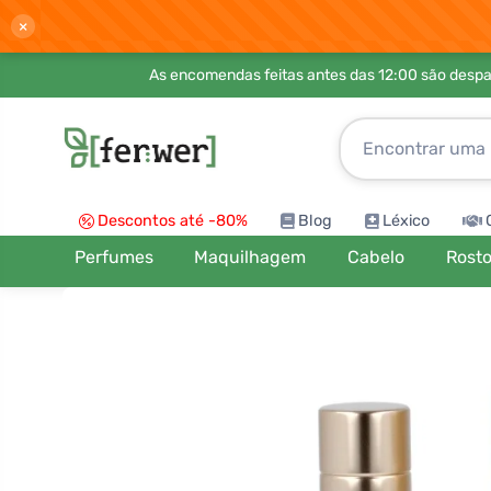
×
As encomendas feitas antes das 12:00 são desp
Descontos até -80%
Blog
Léxico
Perfumes
Maquilhagem
Cabelo
Rost