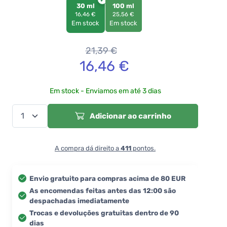
30 ml
100 ml
16,46 €
25,56 €
Em stock
Em stock
21,39
€
16,46
€
Em stock - Enviamos em até 3 dias
Adicionar ao carrinho
A compra dá direito a
411
pontos.
Envio gratuito para compras acima de 80 EUR
As encomendas feitas antes das 12:00 são
despachadas imediatamente
Trocas e devoluções gratuitas dentro de 90
dias