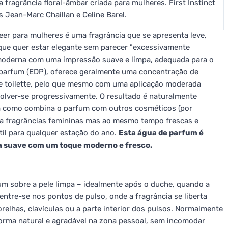
 fragrância floral-âmbar criada para mulheres. First Instinct
s Jean-Marc Chaillan e Celine Barel.
eer para mulheres é uma fragrância que se apresenta leve,
 que quer estar elegante sem parecer "excessivamente
moderna com uma impressão suave e limpa, adequada para o
e parfum (EDP), oferece geralmente uma concentração de
e toilette, pelo que mesmo com uma aplicação moderada
lver-se progressivamente. O resultado é naturalmente
rma como combina o parfum com outros cosméticos (por
a fragrâncias femininas mas ao mesmo tempo frescas e
átil para qualquer estação do ano.
Esta água de parfum é
a suave com um toque moderno e fresco.
um sobre a pele limpa – idealmente após o duche, quando a
centre-se nos pontos de pulso, onde a fragrância se liberta
relhas, clavículas ou a parte interior dos pulsos. Normalmente
forma natural e agradável na zona pessoal, sem incomodar