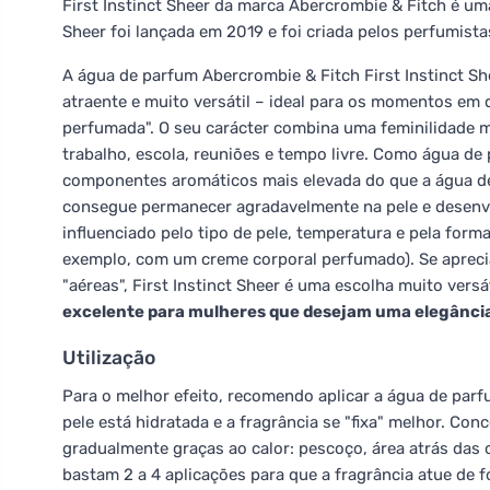
First Instinct Sheer da marca Abercrombie & Fitch é uma
Sheer foi lançada em 2019 e foi criada pelos perfumista
A água de parfum Abercrombie & Fitch First Instinct Sh
atraente e muito versátil – ideal para os momentos em
perfumada". O seu carácter combina uma feminilidade 
trabalho, escola, reuniões e tempo livre. Como água d
componentes aromáticos mais elevada do que a água d
consegue permanecer agradavelmente na pele e desenvo
influenciado pelo tipo de pele, temperatura e pela fo
exemplo, com um creme corporal perfumado). Se apreci
"aéreas", First Instinct Sheer é uma escolha muito vers
excelente para mulheres que desejam uma elegânci
Utilização
Para o melhor efeito, recomendo aplicar a água de parf
pele está hidratada e a fragrância se "fixa" melhor. Con
gradualmente graças ao calor: pescoço, área atrás das o
bastam 2 a 4 aplicações para que a fragrância atue de 