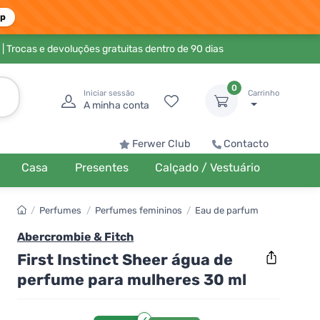
pp
| Trocas e devoluções gratuitas dentro de 90 dias
0
Iniciar sessão
Carrinho
A minha conta
Ferwer Club
Contacto
Casa
Presentes
Calçado / Vestuário
/
Perfumes
/
Perfumes femininos
/
Eau de parfum
Abercrombie & Fitch
First Instinct Sheer água de
perfume para mulheres 30 ml