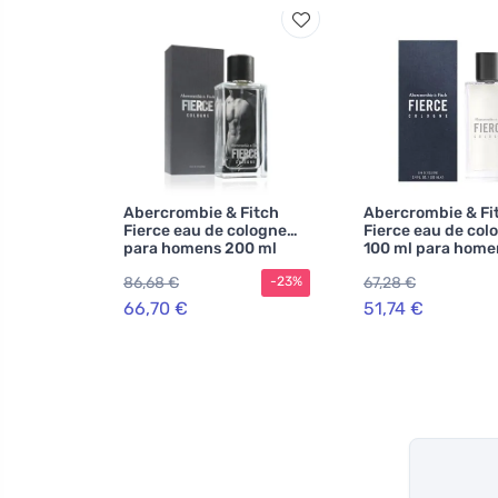
Abercrombie & Fitch
Abercrombie & Fi
Fierce eau de cologne
Fierce eau de col
para homens 200 ml
100 ml para home
86,68 €
67,28 €
-23%
66,70 €
51,74 €