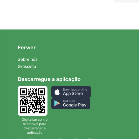
Ferwer
Sobre nós
Grossista
Descarregue a aplicação
Download on the
App Store
Get it on
Google Play
Digitalize com o
telemóvel para
descarregar a
aplicação