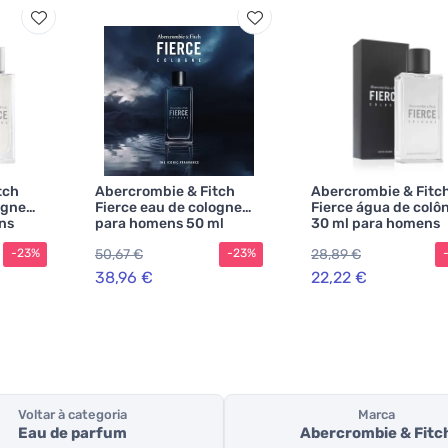
tch
Abercrombie & Fitch
Abercrombie & Fitc
ogne
Fierce eau de cologne
Fierce água de colô
ns
para homens 50 ml
30 ml para homens
50,67 €
28,89 €
-23%
-23%
38,96 €
22,22 €
Voltar à categoria
Marca
Eau de parfum
Abercrombie & Fitc