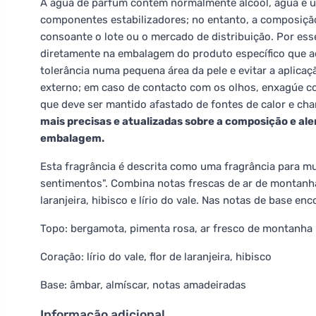
A água de parfum contém normalmente álcool, água 
componentes estabilizadores; no entanto, a composição e
consoante o lote ou o mercado de distribuição. Por ess
diretamente na embalagem do produto específico que adq
tolerância numa pequena área da pele e evitar a aplica
externo; em caso de contacto com os olhos, enxagúe com
que deve ser mantido afastado de fontes de calor e cha
mais precisas e atualizadas sobre a composição e al
embalagem.
Esta fragrância é descrita como uma fragrância para m
sentimentos". Combina notas frescas de ar de montanh
laranjeira, hibisco e lírio do vale. Nas notas de base 
Topo: bergamota, pimenta rosa, ar fresco de montanha
Coração: lírio do vale, flor de laranjeira, hibisco
Base: âmbar, almíscar, notas amadeiradas
Informação adicional