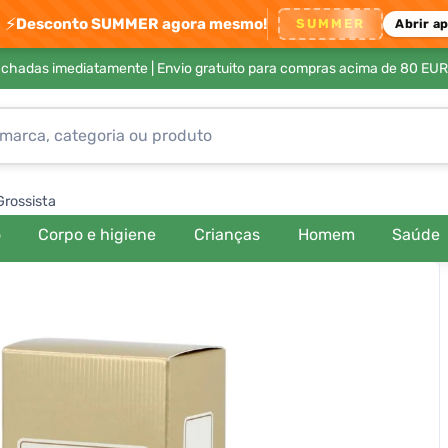
⚡
Desconto SUMMER agora mesmo!
SUMMER
Abrir a
achadas imediatamente |
Envio gratuito para compras acima de 80 EUR
Grossista
o
Corpo e higiene
Crianças
Homem
Saúde