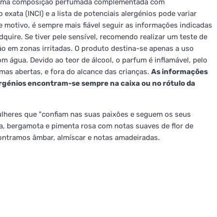
e uma composição perfumada complementada com
xata (INCI) e a lista de potenciais alergénios pode variar
e motivo, é sempre mais fiável seguir as informações indicadas
uire. Se tiver pele sensível, recomendo realizar um teste de
ção em zonas irritadas. O produto destina-se apenas a uso
 água. Devido ao teor de álcool, o parfum é inflamável, pelo
mas abertas, e fora do alcance das crianças.
As informações
ergénios encontram-se sempre na caixa ou no rótulo da
ulheres que "confiam nas suas paixões e seguem os seus
a, bergamota e pimenta rosa com notas suaves de flor de
encontramos âmbar, almíscar e notas amadeiradas.