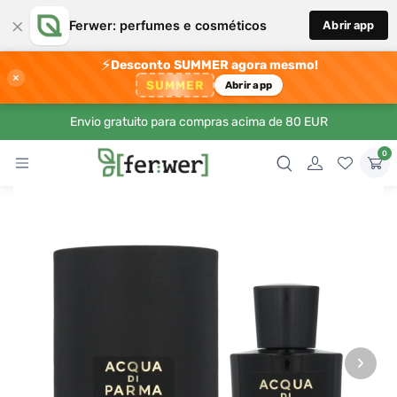
×
Ferwer: perfumes e cosméticos
Abrir app
⚡
Desconto SUMMER agora mesmo!
×
SUMMER
Abrir app
Envio gratuito para compras acima de 80 EUR
0
›