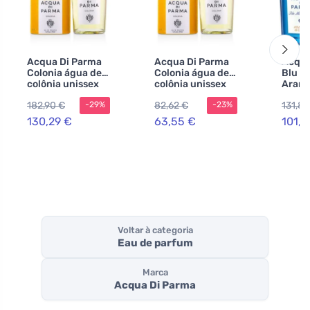
Acqua Di Parma
Acqua Di Parma
Acqua
Colonia água de
Colonia água de
Blu M
colônia unissex
colônia unissex
Aranci
180 ml
50 ml
eau de
182,90 €
82,62 €
131,89
-29%
-23%
150 m
130,29 €
63,55 €
101,4
Voltar à categoria
Eau de parfum
Marca
Acqua Di Parma