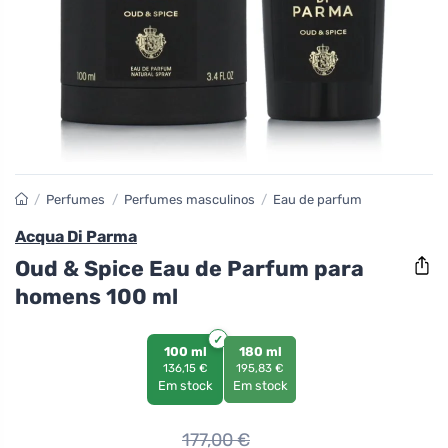
/
Perfumes
/
Perfumes masculinos
/
Eau de parfum
Acqua Di Parma
Oud & Spice Eau de Parfum para
homens 100 ml
100 ml
180 ml
136,15 €
195,83 €
Em stock
Em stock
177,00
€