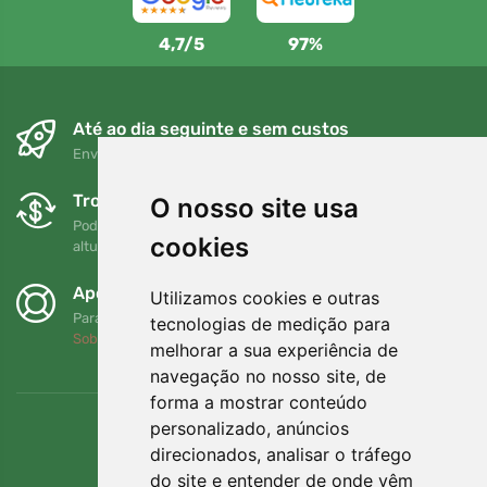
4,7/5
97%
Até ao dia seguinte e sem custos
Envio gratuito para encomendas superiores a 80 EUR
Trocas e devoluções gratuitas
O nosso site usa
Pode devolver ou trocar a sua encomenda em qualquer
cookies
altura no prazo de 90 dias
Apoiamos a Trees.org
Utilizamos cookies e outras
Para cada encomenda plantamos uma árvore! Leia mais
tecnologias de medição para
Sobre nós
.
melhorar a sua experiência de
navegação no nosso site, de
forma a mostrar conteúdo
personalizado, anúncios
direcionados, analisar o tráfego
do site e entender de onde vêm