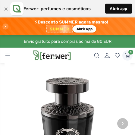
×
Ferwer: perfumes e cosméticos
Abrir app
⚡
Desconto SUMMER agora mesmo!
×
SUMMER
Abrir app
Envio gratuito para compras acima de 80 EUR
0
›