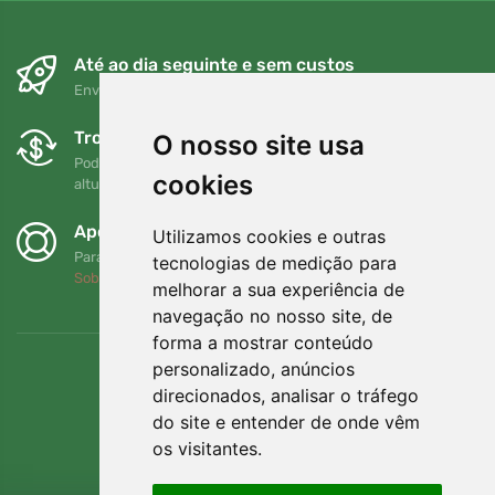
Até ao dia seguinte e sem custos
Envio gratuito para encomendas superiores a 80 EUR
Trocas e devoluções gratuitas
O nosso site usa
Pode devolver ou trocar a sua encomenda em qualquer
cookies
altura no prazo de 90 dias
Apoiamos a Trees.org
Utilizamos cookies e outras
Para cada encomenda plantamos uma árvore! Leia mais
tecnologias de medição para
Sobre nós
.
melhorar a sua experiência de
navegação no nosso site, de
forma a mostrar conteúdo
personalizado, anúncios
direcionados, analisar o tráfego
do site e entender de onde vêm
os visitantes.