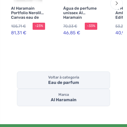
Al Haramain
Água de perfume
Al Ha
Portfolio Nerolil
unissex Al
Amber
Canvas eau de
Haramain
Editi
parfum unissex
Junoon 75 ml
Parfu
105,71 €
70,03 €
53,29
-23%
-33%
75 ml
81,31 €
46,85 €
40,99
Voltar à categoria
Eau de parfum
Marca
Al Haramain