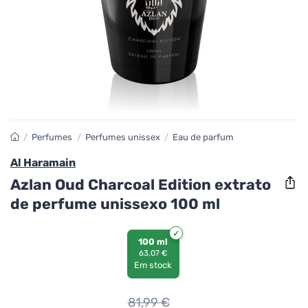
/
Perfumes
/
Perfumes unissex
/
Eau de parfum
Al Haramain
Azlan Oud Charcoal Edition extrato
de perfume unissexo 100 ml
100 ml
63,07 €
Em stock
81,99
€