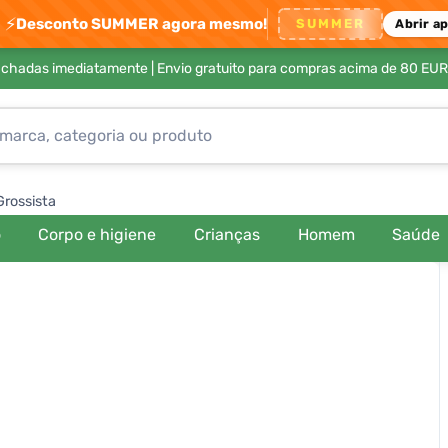
⚡
Desconto SUMMER agora mesmo!
SUMMER
Abrir a
achadas imediatamente |
Envio gratuito para compras acima de 80 EUR
Grossista
o
Corpo e higiene
Crianças
Homem
Saúde