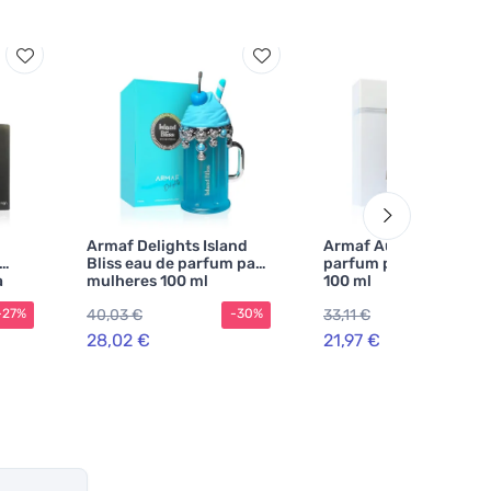
Armaf Delights Island
Armaf Aura eau de
Bliss eau de parfum para
parfum para homens
a
mulheres 100 ml
100 ml
40,03 €
33,11 €
-27%
-30%
-3
28,02 €
21,97 €