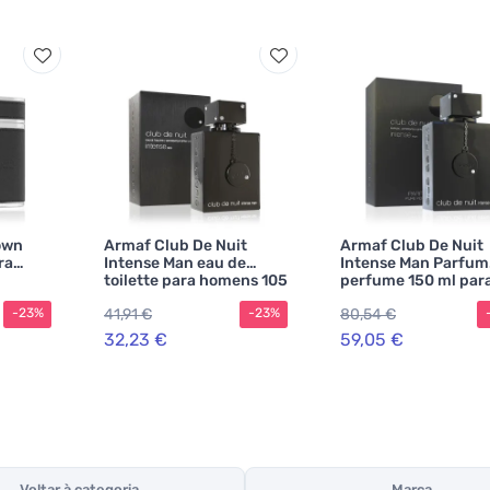
own
Armaf Club De Nuit
Armaf Club De Nuit
ra
Intense Man eau de
Intense Man Parfum
toilette para homens 105
perfume 150 ml par
ml
homens
41,91 €
80,54 €
-23%
-23%
32,23 €
59,05 €
Voltar à categoria
Marca