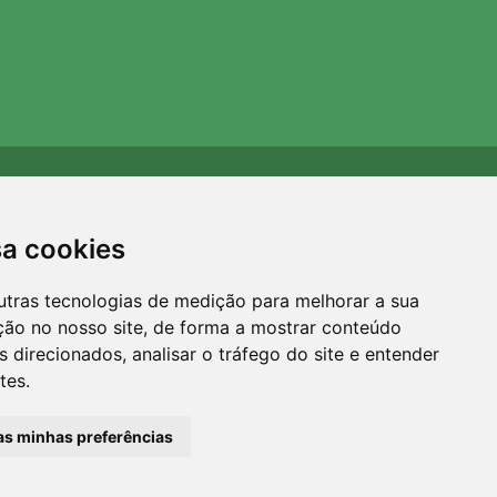
Apoiamos a Trees.org
Para cada encomenda plantamos uma árvore! Leia mais
sa cookies
Sobre nós
.
utras tecnologias de medição para melhorar a sua
ção no nosso site, de forma a mostrar conteúdo
 direcionados, analisar o tráfego do site e entender
tes.
 as minhas preferências