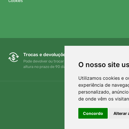
Cookies
Trocas e devoluções gratuitas
Pode devolver ou trocar a sua encomenda em qualquer
O nosso site u
altura no prazo de 90 dias
Utilizamos cookies e o
experiência de navega
personalizado, anúncios
de onde vêm os visitan
Concordo
Alterar