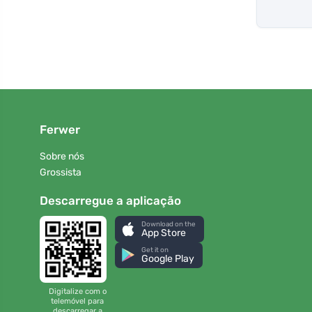
Ferwer
Sobre nós
Grossista
Descarregue a aplicação
Download on the
App Store
Get it on
Google Play
Digitalize com o
telemóvel para
descarregar a