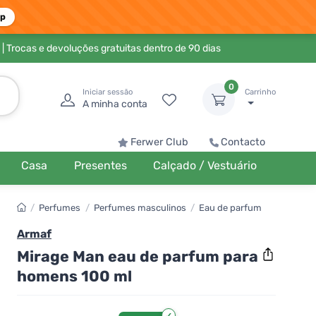
pp
| Trocas e devoluções gratuitas dentro de 90 dias
0
Iniciar sessão
Carrinho
A minha conta
Ferwer Club
Contacto
Casa
Presentes
Calçado / Vestuário
/
Perfumes
/
Perfumes masculinos
/
Eau de parfum
Armaf
Mirage Man eau de parfum para
homens 100 ml