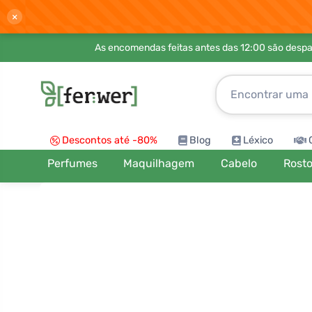
×
As encomendas feitas antes das 12:00 são desp
Descontos até -80%
Blog
Léxico
Perfumes
Maquilhagem
Cabelo
Rost