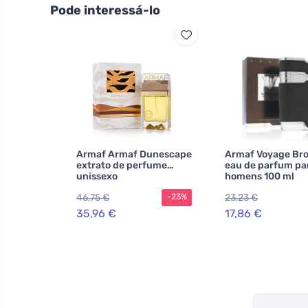
Pode interessá-lo
Armaf Armaf Dunescape
Armaf Voyage Br
extrato de perfume
eau de parfum pa
unissexo
homens 100 ml
46,75 €
23,23 €
-23%
35,96 €
17,86 €