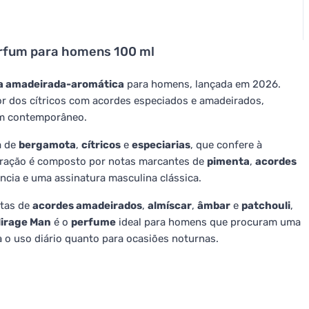
rfum para homens 100 ml
a amadeirada-aromática
para homens, lançada em 2026.
r dos cítricos com acordes especiados e amadeirados,
mem contemporâneo.
a de
bergamota
,
cítricos
e
especiarias
, que confere à
coração é composto por notas marcantes de
pimenta
,
acordes
ncia e uma assinatura masculina clássica.
otas de
acordes amadeirados
,
almíscar
,
âmbar
e
patchouli
,
irage Man
é o
perfume
ideal para homens que procuram uma
 o uso diário quanto para ocasiões noturnas.