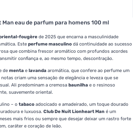
rt Man eau de parfum para homens 100 ml
oriental-fougère
de 2025 que encarna a masculinidade
smática. Este
perfume masculino
dá continuidade ao sucesso
lorosa que combina frescor aromático com profundos acordes
ransmitir confiança e, ao mesmo tempo, descontração.
e de
menta
e
lavanda
aromática, que confere ao perfume um
 notas criam uma sensação de elegância e leveza que se
nsual. Ali predominam a cremosa
baunilha
e o resinoso
te, suavemente oriental.
ulino – o
tabaco
adocicado e amadeirado, um toque dourado
uradoura e luxuosa.
Club De Nuit Lionheart Man
é um
meses mais frios ou sempre que desejar deixar um rastro forte
m, caráter e coração de leão.