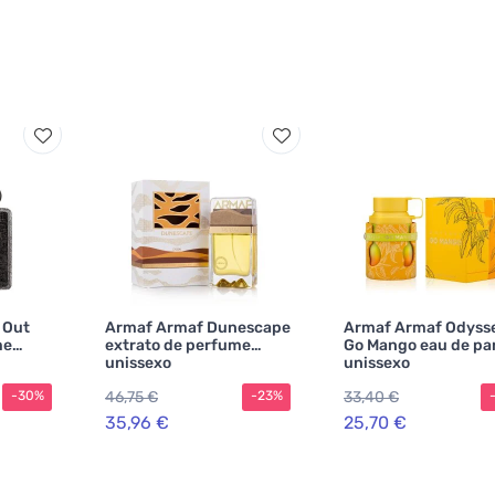
 Out
Armaf Armaf Dunescape
Armaf Armaf Odyss
me
extrato de perfume
Go Mango eau de p
unissexo
unissexo
46,75 €
33,40 €
-30%
-23%
35,96 €
25,70 €