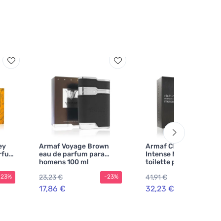
ey
Armaf Voyage Brown
Armaf Club De Nuit
arfum
eau de parfum para
Intense Man eau de
homens 100 ml
toilette para homens 
ml
23,23 €
41,91 €
-23%
-23%
-2
17,86 €
32,23 €