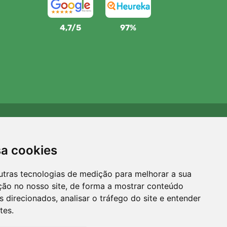
4,7/5
97%
Apoiamos a Trees.org
Para cada encomenda plantamos uma árvore! Leia mais
sa cookies
Sobre nós
.
utras tecnologias de medição para melhorar a sua
ção no nosso site, de forma a mostrar conteúdo
 direcionados, analisar o tráfego do site e entender
tes.