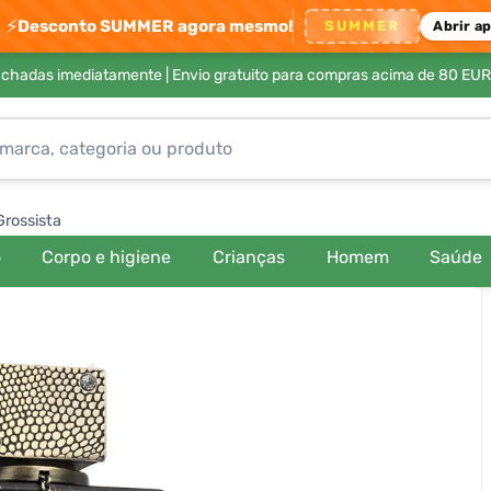
⚡
Desconto SUMMER agora mesmo!
SUMMER
Abrir a
achadas imediatamente |
Envio gratuito para compras acima de 80 EUR
Grossista
o
Corpo e higiene
Crianças
Homem
Saúde