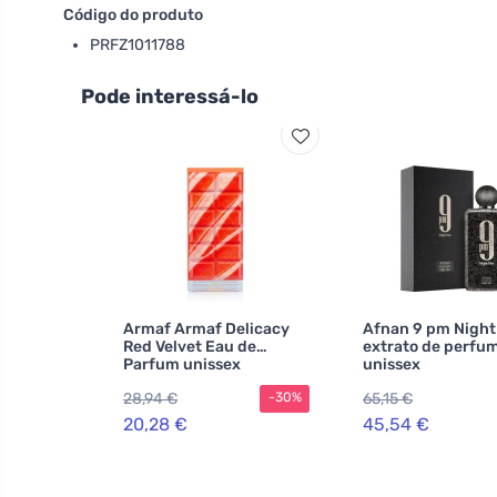
Código do produto
PRFZ1011788
Pode interessá-lo
Armaf Armaf Delicacy
Afnan 9 pm Night
Red Velvet Eau de
extrato de perfu
Parfum unissex
unissex
28,94 €
65,15 €
-30%
20,28 €
45,54 €