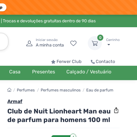
pp
| Trocas e devoluções gratuitas dentro de 90 dias
0
Iniciar sessão
Carrinho
A minha conta
Ferwer Club
Contacto
Casa
Presentes
Calçado / Vestuário
/
Perfumes
/
Perfumes masculinos
/
Eau de parfum
Armaf
Club de Nuit Lionheart Man eau
de parfum para homens 100 ml