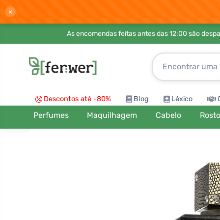
×
As encomendas feitas antes das 12:00 são desp
Descontos até -80%
Blog
Léxico
Perfumes
Maquilhagem
Cabelo
Rost