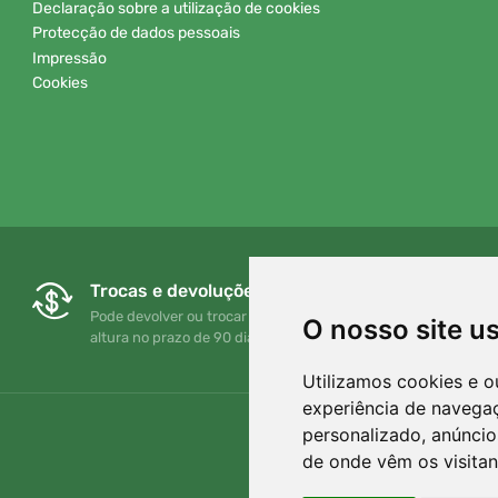
Declaração sobre a utilização de cookies
Protecção de dados pessoais
Impressão
Cookies
Trocas e devoluções gratuitas
Pode devolver ou trocar a sua encomenda em qualquer
O nosso site u
altura no prazo de 90 dias
Utilizamos cookies e o
experiência de navega
personalizado, anúncios
de onde vêm os visitan