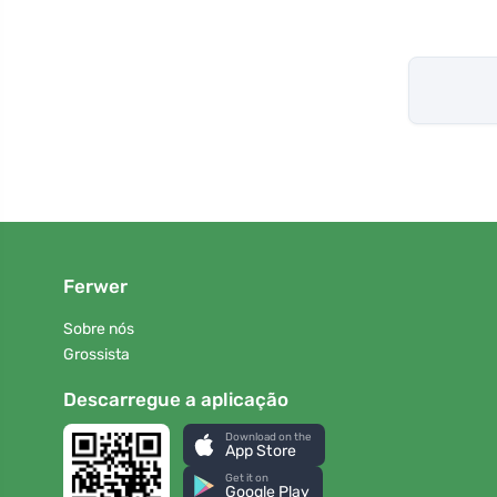
Ferwer
Sobre nós
Grossista
Descarregue a aplicação
Download on the
App Store
Get it on
Google Play