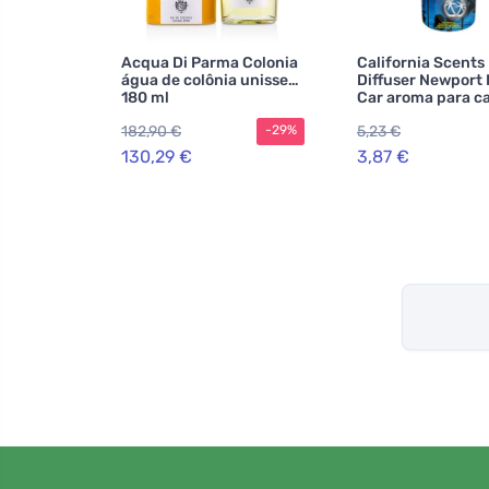
Acqua Di Parma Colonia
California Scents
água de colônia unissex
Diffuser Newport
180 ml
Car aroma para ca
3 ml
182,90 €
5,23 €
-29%
130,29 €
3,87 €