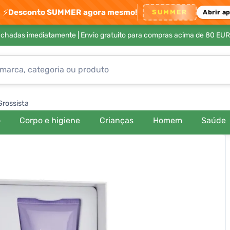
⚡
Desconto SUMMER agora mesmo!
SUMMER
Abrir a
achadas imediatamente |
Envio gratuito para compras acima de 80 EUR
Grossista
o
Corpo e higiene
Crianças
Homem
Saúde