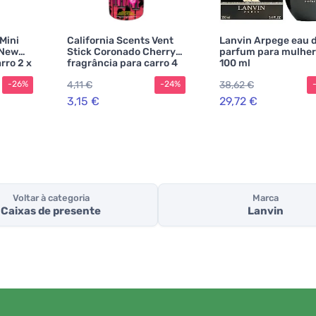
 Mini
California Scents Vent
Lanvin Arpege eau 
 New
Stick Coronado Cherry
parfum para mulher
rro 2 x
fragrância para carro 4
100 ml
un.
4,11 €
38,62 €
-26%
-24%
3,15 €
29,72 €
Voltar à categoria
Marca
Caixas de presente
Lanvin