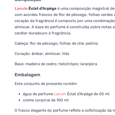
Lanvin
Éclat d’Arpège
é uma composição magistral de 
com acordes frescos de flor de pêssego, folhas verdes e
coração da fragrância é composto por uma combinação 
almíscar. A base do perfume é construída sobre notas a
caráter duradouro à fragrância.
Cabeça: flor de pêssego; folhas de chá; peônia
Coração: âmbar; almíscar; lilás
Base: madeira de cedro; heliotrópio; laranjeira
Embalagem
Este conjunto de presente contém
água de perfume
Lanvin
Éclat d’Arpège de 50 ml
creme corporal de 100 ml
O frasco elegante do perfume reflete a sofisticação da