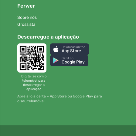
Ferwer
Sobre nós
Grossista
Descarregue a aplicação
Download on the
App Store
Get it on
Google Play
Digitalize com o
telemóvel para
descarregar a
aplicação
Abre a loja certa – App Store ou Google Play para
o seu telemóvel.