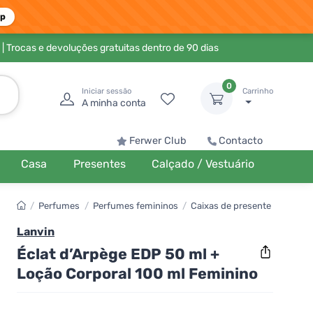
pp
| Trocas e devoluções gratuitas dentro de 90 dias
0
Iniciar sessão
Carrinho
A minha conta
Ferwer Club
Contacto
Casa
Presentes
Calçado / Vestuário
/
Perfumes
/
Perfumes femininos
/
Caixas de presente
Lanvin
Éclat d’Arpège EDP 50 ml +
Loção Corporal 100 ml Feminino