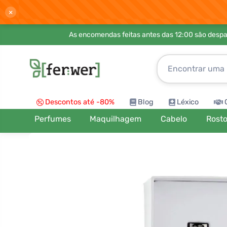
×
As encomendas feitas antes das 12:00 são desp
Descontos até -80%
Blog
Léxico
Perfumes
Maquilhagem
Cabelo
Rost