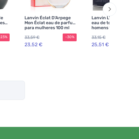
de
Lanvin Éclat D'Arpege
Lanvin L'Homme Sport
es
Mon Éclat eau de parfum
eau de toilette para
para mulheres 100 ml
homens 100 ml
33,59 €
33,15 €
-23%
-30%
-2
23,52 €
25,51 €