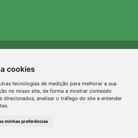
Apoiamos a Trees.org
Para cada encomenda plantamos uma árvore! Leia mais
sa cookies
Sobre nós
.
utras tecnologias de medição para melhorar a sua
ção no nosso site, de forma a mostrar conteúdo
 direcionados, analisar o tráfego do site e entender
tes.
 as minhas preferências