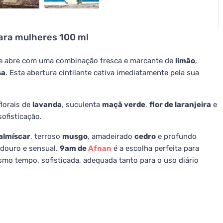
ara mulheres 100 ml
e abre com uma combinação fresca e marcante de
limão
,
sa
. Esta abertura cintilante cativa imediatamente pela sua
lorais de
lavanda
, suculenta
maçã verde
,
flor de laranjeira
e
sofisticação.
almíscar
, terroso
musgo
, amadeirado
cedro
e profundo
douro e sensual.
9am de
Afnan
é a escolha perfeita para
mo tempo, sofisticada, adequada tanto para o uso diário