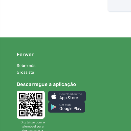
Ferwer
Sobre nós
Grossista
Descarregue a aplicação
Download on the
App Store
Get it on
Google Play
Digitalize com o
telemóvel para
descarregar a