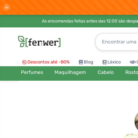
×
As encomendas feitas antes das 12:00 são desp
Descontos até -80%
Blog
Léxico
Perfumes
Maquilhagem
Cabelo
Rost