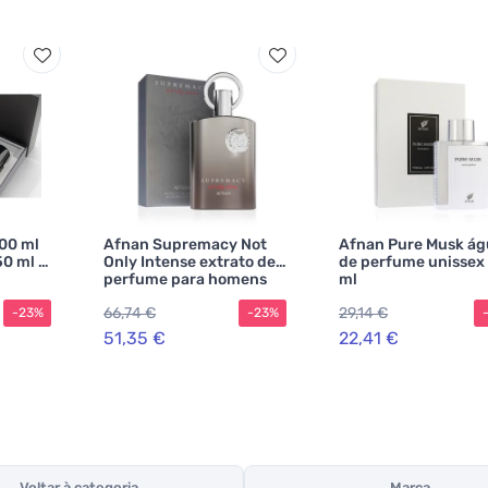
00 ml
Afnan Supremacy Not
Afnan Pure Musk ág
50 ml +
Only Intense extrato de
de perfume unissex
perfume para homens
ml
150 ml
66,74 €
29,14 €
-23%
-23%
51,35 €
22,41 €
Voltar à categoria
Marca