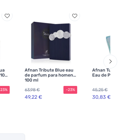
ua
Afnan Tribute Blue eau
Afnan Turathi Electric
 100
de parfum para homens
Eau de Parfum unisse
100 ml
63,98 €
45,25 €
-23%
-23%
-3
49,22 €
30,83 €