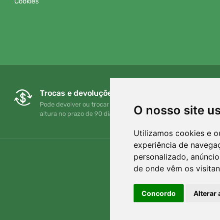
Cookies
Trocas e devoluções gratuitas
Pode devolver ou trocar a sua encomenda em qualquer
O nosso site u
altura no prazo de 90 dias
Utilizamos cookies e o
experiência de navega
personalizado, anúncios
de onde vêm os visitan
Concordo
Alterar