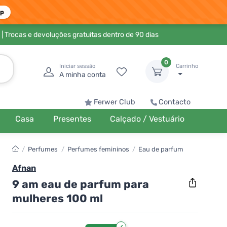
pp
| Trocas e devoluções gratuitas dentro de 90 dias
0
Iniciar sessão
Carrinho
A minha conta
Ferwer Club
Contacto
Casa
Presentes
Calçado / Vestuário
/
Perfumes
/
Perfumes femininos
/
Eau de parfum
Afnan
9 am eau de parfum para
mulheres 100 ml