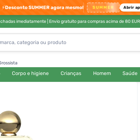
⚡
Desconto SUMMER agora mesmo!
SUMMER
Abrir a
achadas imediatamente |
Envio gratuito para compras acima de 80 EUR
Grossista
o
Corpo e higiene
Crianças
Homem
Saúde