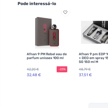
Pode interessá-lo
Afnan 9 PM Rebel eau de
Afnan 9 pm EDP 1
parfum unissex 100 ml
+ DEO em spray 1
SG 150 ml M
42,20 €
48,79 €
-23%
32,48 €
37,51 €