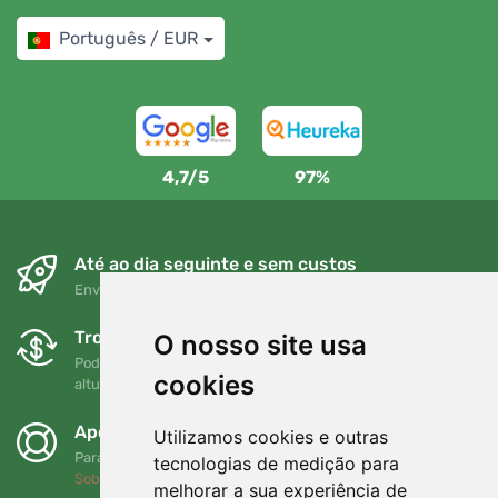
Português / EUR
4,7/5
97%
Até ao dia seguinte e sem custos
Envio gratuito para encomendas superiores a 80 EUR
Trocas e devoluções gratuitas
O nosso site usa
Pode devolver ou trocar a sua encomenda em qualquer
cookies
altura no prazo de 90 dias
Apoiamos a Trees.org
Utilizamos cookies e outras
Para cada encomenda plantamos uma árvore! Leia mais
tecnologias de medição para
Sobre nós
.
melhorar a sua experiência de