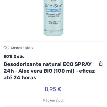
/
Corpo e higiene
SO’BiO étic
Desodorizante natural ECO SPRAY
24h - Aloe vera BIO (100 ml) - eficaz
até 24 horas
8,95 €
Não em stock