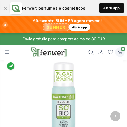
×
Ferwer: perfumes e cosméticos
Abrir app
⚡
Desconto SUMMER agora mesmo!
×
SUMMER
Abrir app
Envio gratuito para compras acima de 80 EUR
0
›