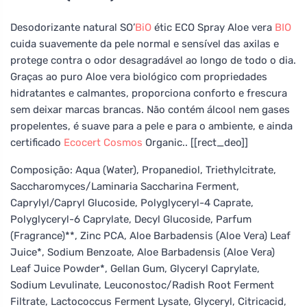
Desodorizante natural SO’
BiO
étic ECO Spray Aloe vera
BIO
cuida suavemente da pele normal e sensível das axilas e
protege contra o odor desagradável ao longo de todo o dia.
Graças ao puro Aloe vera biológico com propriedades
hidratantes e calmantes, proporciona conforto e frescura
sem deixar marcas brancas. Não contém álcool nem gases
propelentes, é suave para a pele e para o ambiente, e ainda
certificado
Ecocert
Cosmos
Organic.. [[rect_deo]]
Composição: Aqua (Water), Propanediol, Triethylcitrate,
Saccharomyces/Laminaria Saccharina Ferment,
Caprylyl/Capryl Glucoside, Polyglyceryl-4 Caprate,
Polyglyceryl-6 Caprylate, Decyl Glucoside, Parfum
(Fragrance)**, Zinc PCA, Aloe Barbadensis (Aloe Vera) Leaf
Juice*, Sodium Benzoate, Aloe Barbadensis (Aloe Vera)
Leaf Juice Powder*, Gellan Gum, Glyceryl Caprylate,
Sodium Levulinate, Leuconostoc/Radish Root Ferment
Filtrate, Lactococcus Ferment Lysate, Glyceryl, Citricacid,