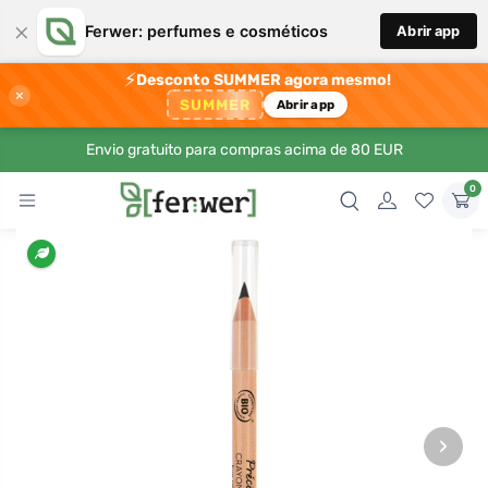
×
Ferwer: perfumes e cosméticos
Abrir app
⚡
Desconto SUMMER agora mesmo!
×
SUMMER
Abrir app
Envio gratuito para compras acima de 80 EUR
0
›