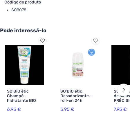
Código do produto
SOB078
Pode interessá-lo
SO’BiO étic
SO’BiO étic
SO’BiO é
Champô
Desodorizante
de olhos
hidratante BIO
roll-on 24h
PRÉCISI
com coco e ácido
hidratante com
g) 02 c
6,95 €
5,95 €
7,95 €
hialurónico (250
leite de burra -
BIO - re
ml) - para todos
recarregável BIO
seus olh
os tipos de cabelo
(50 ml) - também
para pele
sensível