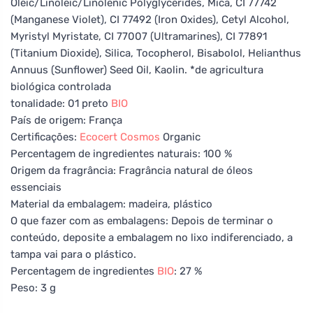
Oleic/Linoleic/Linolenic Polyglycerides, Mica, CI 77742
(Manganese Violet), CI 77492 (Iron Oxides), Cetyl Alcohol,
Myristyl Myristate, CI 77007 (Ultramarines), CI 77891
(Titanium Dioxide), Silica, Tocopherol, Bisabolol, Helianthus
Annuus (Sunflower) Seed Oil, Kaolin. *de agricultura
biológica controlada
tonalidade: 01 preto
BIO
País de origem: França
Certificações:
Ecocert
Cosmos
Organic
Percentagem de ingredientes naturais: 100 %
Origem da fragrância: Fragrância natural de óleos
essenciais
Material da embalagem: madeira, plástico
O que fazer com as embalagens: Depois de terminar o
conteúdo, deposite a embalagem no lixo indiferenciado, a
tampa vai para o plástico.
Percentagem de ingredientes
BIO
: 27 %
Peso: 3 g