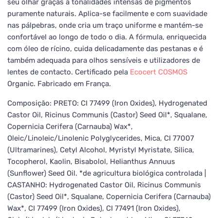
seu olhar graças a tonalidades intensas de pigmentos
puramente naturais. Aplica-se facilmente e com suavidade
nas pálpebras, onde cria um traço uniforme e mantém-se
confortável ao longo de todo o dia. A fórmula, enriquecida
com óleo de rícino, cuida delicadamente das pestanas e é
também adequada para olhos sensíveis e utilizadores de
lentes de contacto. Certificado pela
Ecocert
COSMOS
Organic. Fabricado em França.
Composição: PRETO: CI 77499 (Iron Oxides), Hydrogenated
Castor Oil, Ricinus Communis (Castor) Seed Oil*, Squalane,
Copernicia Cerifera (Carnauba) Wax*,
Oleic/Linoleic/Linolenic Polyglycerides, Mica, CI 77007
(Ultramarines), Cetyl Alcohol, Myristyl Myristate, Silica,
Tocopherol, Kaolin, Bisabolol, Helianthus Annuus
(Sunflower) Seed Oil. *de agricultura biológica controlada |
CASTANHO: Hydrogenated Castor Oil, Ricinus Communis
(Castor) Seed Oil*, Squalane, Copernicia Cerifera (Carnauba)
Wax*, CI 77499 (Iron Oxides), CI 77491 (Iron Oxides),