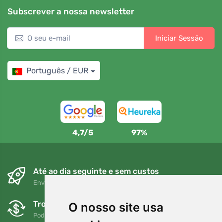
Subscrever a nossa newsletter
Iniciar Sessão
Português / EUR
4,7/5
97%
Até ao dia seguinte e sem custos
Envio gratuito para encomendas superiores a 80 EUR
Trocas e devoluções gratuitas
O nosso site usa
Pode devolver ou trocar a sua encomenda em qualquer