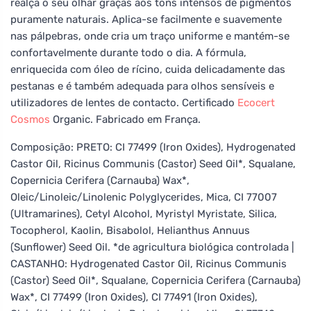
realça o seu olhar graças aos tons intensos de pigmentos
puramente naturais. Aplica-se facilmente e suavemente
nas pálpebras, onde cria um traço uniforme e mantém-se
confortavelmente durante todo o dia. A fórmula,
enriquecida com óleo de rícino, cuida delicadamente das
pestanas e é também adequada para olhos sensíveis e
utilizadores de lentes de contacto. Certificado
Ecocert
Cosmos
Organic. Fabricado em França.
Composição: PRETO: CI 77499 (Iron Oxides), Hydrogenated
Castor Oil, Ricinus Communis (Castor) Seed Oil*, Squalane,
Copernicia Cerifera (Carnauba) Wax*,
Oleic/Linoleic/Linolenic Polyglycerides, Mica, CI 77007
(Ultramarines), Cetyl Alcohol, Myristyl Myristate, Silica,
Tocopherol, Kaolin, Bisabolol, Helianthus Annuus
(Sunflower) Seed Oil. *de agricultura biológica controlada |
CASTANHO: Hydrogenated Castor Oil, Ricinus Communis
(Castor) Seed Oil*, Squalane, Copernicia Cerifera (Carnauba)
Wax*, CI 77499 (Iron Oxides), CI 77491 (Iron Oxides),