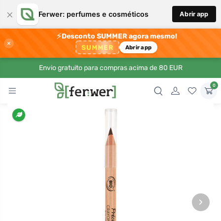
×
Ferwer: perfumes e cosméticos
Abrir app
⚡
Desconto SUMMER agora mesmo!
×
SUMMER
Abrir app
Envio gratuito para compras acima de 80 EUR
0
›