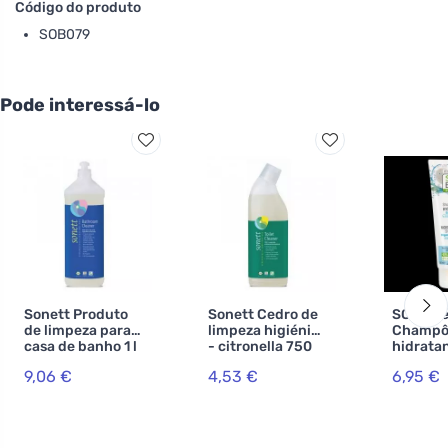
Código do produto
SOB079
Pode interessá-lo
Sonett Produto
Sonett Cedro de
SO’BiO é
de limpeza para
limpeza higiénico
Champ
casa de banho 1 l
- citronella 750
hidrata
ml
com coc
9,06 €
4,53 €
6,95 €
hialurón
ml) - pa
os tipos