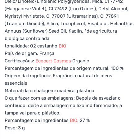
Oleic/Linoleic/Linolenic Polyglycerides, Mica, CI 77742
(Manganese Violet), CI 77492 (Iron Oxides), Cetyl Alcohol,
Myristyl Myristate, CI 77007 (Ultramarines), CI 77891
(Titanium Dioxide), Silica, Tocopherol, Bisabolol, Helianthus
Annuus (Sunflower) Seed Oil, Kaolin. *de agricultura
biológica controlada
tonalidade: 02 castanho
BIO
País de origem: França
Certificações:
Ecocert
Cosmos
Organic
Percentagem de ingredientes de origem natural: 100 %
Origem da fragrância: Fragrância natural de óleos
essenciais
Material da embalagem: madeira, plástico
O que fazer com as embalagens: Depois de esvaziar o
conteúdo, deite a embalagem no lixo indiferenciado; a
tampa vai para o plástico.
Percentagem de ingredientes
BIO
: 27 %
Peso: 3 g