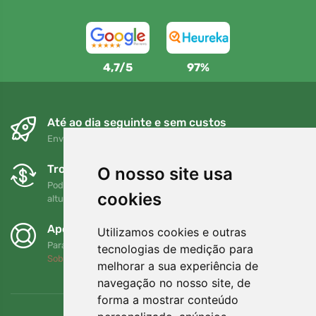
4,7/5
97%
Até ao dia seguinte e sem custos
Envio gratuito para encomendas superiores a 80 EUR
Trocas e devoluções gratuitas
O nosso site usa
Pode devolver ou trocar a sua encomenda em qualquer
cookies
altura no prazo de 90 dias
Apoiamos a Trees.org
Utilizamos cookies e outras
Para cada encomenda plantamos uma árvore! Leia mais
tecnologias de medição para
Sobre nós
.
melhorar a sua experiência de
navegação no nosso site, de
forma a mostrar conteúdo