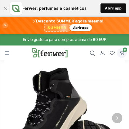
×
Ferwer: perfumes e cosméticos
Abrir app
⚡
Desconto SUMMER agora mesmo!
×
SUMMER
Abrir app
Envio gratuito para compras acima de 80 EUR
0
›