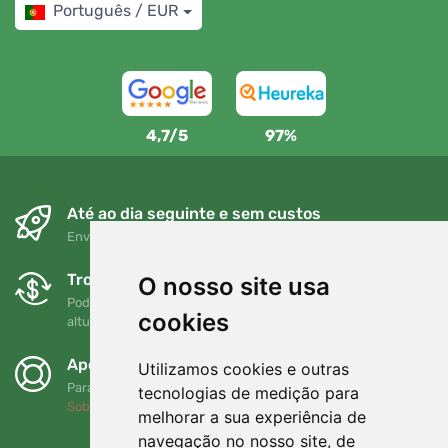
Português / EUR
4,7/5
97%
Até ao dia seguinte e sem custos
Envio gratuito para encomendas superiores a 80 EUR
Trocas e devoluções gratuitas
O nosso site usa
Pode devolver ou trocar a sua encomenda em qualquer
cookies
altura no prazo de 90 dias
Apoiamos a Trees.org
Utilizamos cookies e outras
Para cada encomenda plantamos uma árvore! Leia mais
tecnologias de medição para
Sobre nós
.
melhorar a sua experiência de
navegação no nosso site, de