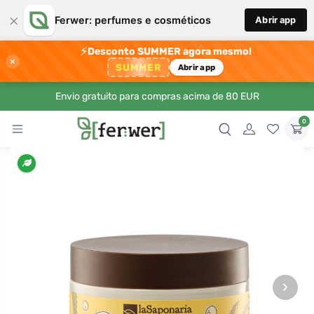
×
Ferwer: perfumes e cosméticos
Abrir app
⚡
Desconto SUMMER agora mesmo!
×
SUMMER
Abrir app
Envio gratuito para compras acima de 80 EUR
0
›