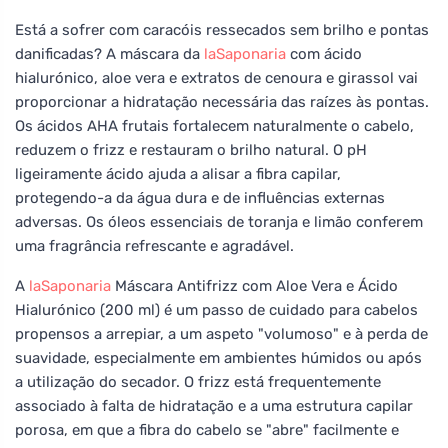
Está a sofrer com caracóis ressecados sem brilho e pontas
danificadas? A máscara da
laSaponaria
com ácido
hialurónico, aloe vera e extratos de cenoura e girassol vai
proporcionar a hidratação necessária das raízes às pontas.
Os ácidos AHA frutais fortalecem naturalmente o cabelo,
reduzem o frizz e restauram o brilho natural. O pH
ligeiramente ácido ajuda a alisar a fibra capilar,
protegendo-a da água dura e de influências externas
adversas. Os óleos essenciais de toranja e limão conferem
uma fragrância refrescante e agradável.
A
laSaponaria
Máscara Antifrizz com Aloe Vera e Ácido
Hialurónico (200 ml) é um passo de cuidado para cabelos
propensos a arrepiar, a um aspeto "volumoso" e à perda de
suavidade, especialmente em ambientes húmidos ou após
a utilização do secador. O frizz está frequentemente
associado à falta de hidratação e a uma estrutura capilar
porosa, em que a fibra do cabelo se "abre" facilmente e