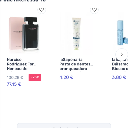
Narciso
laSaponaria
laSapon
Rodriguez For
Pasta de dentes
Bálsamo 
Her eau de
branqueadora
Biocao 
toilette para
WonderWhite -
hialurón
4,20 €
3,80 €
100,28 €
-23%
mulheres 100 ml
BIO de menta e
(5,7 ml)
carvão activado
77,15 €
(75 ml)