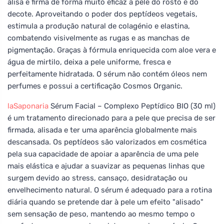
alisa e firma de forma muito eficaz a pele do rosto e do
decote. Aproveitando o poder dos peptídeos vegetais,
estimula a produção natural de colagénio e elastina,
combatendo visivelmente as rugas e as manchas de
pigmentação. Graças à fórmula enriquecida com aloe vera e
água de mirtilo, deixa a pele uniforme, fresca e
perfeitamente hidratada. O sérum não contém óleos nem
perfumes e possui a certificação Cosmos Organic.
laSaponaria
Sérum Facial – Complexo Peptídico BIO (30 ml)
é um tratamento direcionado para a pele que precisa de ser
firmada, alisada e ter uma aparência globalmente mais
descansada. Os peptídeos são valorizados em cosmética
pela sua capacidade de apoiar a aparência de uma pele
mais elástica e ajudar a suavizar as pequenas linhas que
surgem devido ao stress, cansaço, desidratação ou
envelhecimento natural. O sérum é adequado para a rotina
diária quando se pretende dar à pele um efeito "alisado"
sem sensação de peso, mantendo ao mesmo tempo o