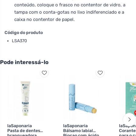
conteúdo, coloque o frasco no contentor de vidro, a
tampa com o conta-gotas no lixo indiferenciado e a
caixa no contentor de papel.
Código do produto
LSA370
Pode interessá-lo
laSaponaria
laSaponaria
laSapon
Pasta de dentes
Bálsamo labial
Corante
branqueadora
Biocao com ácido
para o c