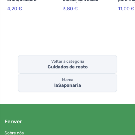
WonderWhite -
hialurónico BIO
Lakshmi
4,20 €
3,80 €
11,00 €
BIO de menta e
(5,7 ml)
g) - ave
carvão activado
(75 ml)
Voltar à categoria
Cuidados de rosto
Marca
laSaponaria
Ferwer
Sobre nós