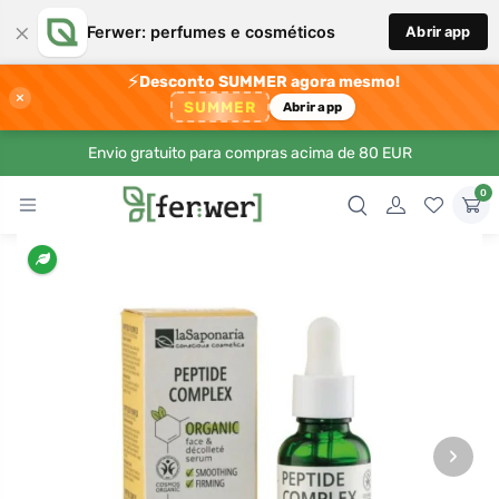
×
Ferwer: perfumes e cosméticos
Abrir app
⚡
Desconto SUMMER agora mesmo!
×
SUMMER
Abrir app
Envio gratuito para compras acima de 80 EUR
0
›