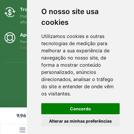
Trocas e devoluções gratuitas
O nosso site usa
Pode devolver ou trocar a sua encomenda em qualquer
cookies
altura no prazo de 90 dias
Apoiamos a Trees.org
Utilizamos cookies e outras
Para cada encomenda plantamos uma árvore! Leia mais
tecnologias de medição para
Sobre nós
.
melhorar a sua experiência de
navegação no nosso site, de
forma a mostrar conteúdo
personalizado, anúncios
direcionados, analisar o tráfego
do site e entender de onde vêm
os visitantes.
Concordo
9,96
€
Adicionar ao carrinho
Alterar as minhas preferências
© Topshelf s.r.o. Todos os direitos reservados.