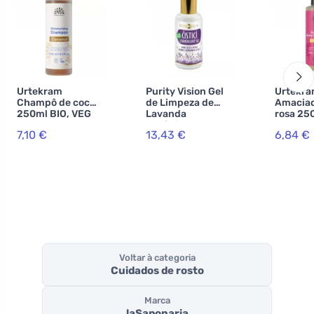
Urtekram
Purity Vision Gel
Urtekr
Champô de coco
de Limpeza de
Amaciad
250ml BIO, VEG
Lavanda
rosa 25
Orgânica com
VEG
7,10 €
13,43 €
6,84 €
amêndoa,
camomila e vit. E
100 ml
Voltar à categoria
Cuidados de rosto
Marca
laSaponaria