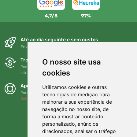
4,7/5
97%
Até ao dia seguinte e sem custos
Envio gratuito para encomendas superiores a 80 EUR
Trocas e devoluções gratuitas
O nosso site usa
Pode devolver ou trocar a sua encomenda em qualquer
cookies
altura no prazo de 90 dias
Apoiamos a Trees.org
Utilizamos cookies e outras
Para cada encomenda plantamos uma árvore! Leia mais
tecnologias de medição para
Sobre nós
.
melhorar a sua experiência de
navegação no nosso site, de
forma a mostrar conteúdo
personalizado, anúncios
direcionados, analisar o tráfego