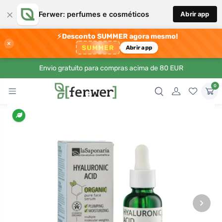
×
Ferwer: perfumes e cosméticos
Abrir app
⚡
Desconto SUMMER agora mesmo!
×
SUMMER
Abrir app
Envio gratuito para compras acima de 80 EUR
0
›