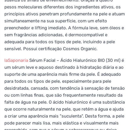
pesos moleculares diferentes dos ingredientes ativos, os
princípios ativos penetram profundamente na pele e atuam
simultaneamente na sua superfície, com um efeito
preenchedor e lifting imediato. A fórmula leve, sem óleos e
sem fragrâncias adicionadas, é dermocompatível e
adequada para todos os tipos de pele, incluindo a pele
sensível. Possui certificação Cosmos Organic.
laSaponaria
Sérum Facial – Ácido Hialurónico BIO (30 ml) é
um sérum leve e aquoso destinado à hidratação diária e ao
suporte de uma aparência mais firme da pele. É adequado
para todos os tipos de pele, especialmente para pele
desidratada, cansada, com tendência à sensação de tensão
ou com linhas finas, que são frequentemente resultado da
falta de água na pele. O ácido hialurónico é uma substância
que ocorre naturalmente na pele, que retém a água e ajuda
a criar uma aparência mais "suculenta". Desta forma, a pele
pode parecer mais lisa, mais elástica e visualmente mais
preenchida, sem que o sérum a sobrecarregue ou deixe