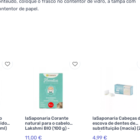
onteúdo, coloque o frasco no contentor de vidro, a tampa com
ontentor de papel.
o
laSaponaria Corante
laSaponaria Cabeças 
cido
natural para o cabelo
escova de dentes de
 ml)
Lakshmi BIO (100 g) -
substituição (macia) (
avelã
pcs)
11,00 €
4,99 €