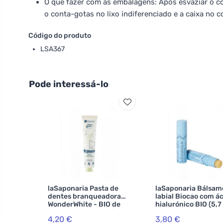
O que fazer com as embalagens: Após esvaziar o c
o conta-gotas no lixo indiferenciado e a caixa no c
Código do produto
LSA367
Pode interessá-lo
laSaponaria Pasta de
laSaponaria Bálsam
dentes branqueadora
labial Biocao com á
WonderWhite - BIO de
hialurónico BIO (5,7
menta e carvão activado
4,20 €
3,80 €
(75 ml)