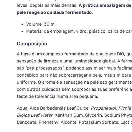
leves, depois as mais densas.
A prática embalagem de 
pele reage ao cuidado fermentado.
Volume: 30 ml
Material da embalagem: vidro, plástico, caixa de ca
Composição
A base é um complexo fermentado de qualidade BIO, qu
sensação de firmeza e uma luminosidade global. A fer
são "pré-processados", podendo assim ser mais facilmen
concebido para não sobrecarregar a pele, mas sim para
uniforme. O aroma e a sensação na pele são geralmente
com outros cuidados sem sobrepor as suas preferências
teste de tolerância numa área pequena.
Aqua, Aloe Barbadensis Leaf Juice
, Propanediol, Pichi
Dioica Leaf Water
, Xanthan Gum, Glycerin, Sodium Phyt
Benzoate, Phenethyl Alcohol, Potassium Sorbate, Lactic