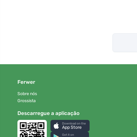
Ferwer
Sobre nós
Grossista
Descarregue a aplicação
Download on the
App Store
Get it on