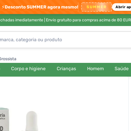
⚡
Desconto SUMMER agora mesmo!
SUMMER
Abrir a
achadas imediatamente |
Envio gratuito para compras acima de 80 EUR
Grossista
o
Corpo e higiene
Crianças
Homem
Saúde