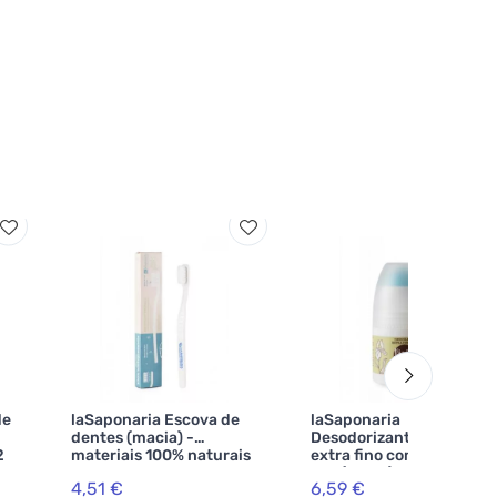
de
laSaponaria Escova de
laSaponaria
dentes (macia) -
Desodorizante roll-on
2
materiais 100% naturais
extra fino com calêndula
BIO (50 ml)
4,51 €
6,59 €