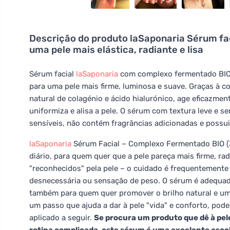
Descrição do produto
laSaponaria Sérum fa
uma pele mais elástica, radiante e lisa
Sérum facial
laSaponaria
com complexo fermentado BIO 
para uma pele mais firme, luminosa e suave. Graças à 
natural de colagénio e ácido hialurónico, age eficazment
uniformiza e alisa a pele. O sérum com textura leve e 
sensíveis, não contém fragrâncias adicionadas e possui
laSaponaria
Sérum Facial – Complexo Fermentado BIO (3
diário, para quem quer que a pele pareça mais firme, r
"reconhecidos" pela pele – o cuidado é frequentemente
desnecessária ou sensação de peso. O sérum é adequado
também para quem quer promover o brilho natural e um
um passo que ajuda a dar à pele "vida" e conforto, po
aplicado a seguir.
Se procura um produto que dê à pel