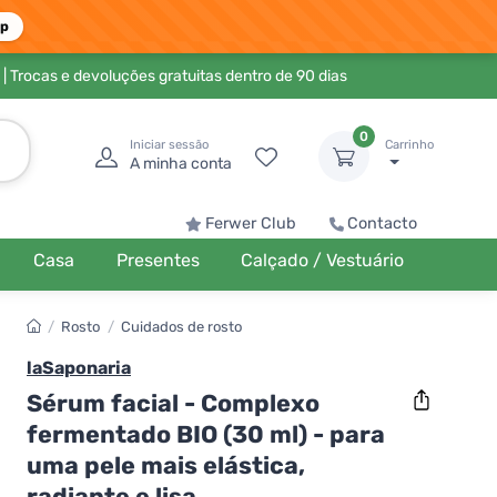
pp
| Trocas e devoluções gratuitas dentro de 90 dias
0
Iniciar sessão
Carrinho
A minha conta
Ferwer Club
Contacto
Casa
Presentes
Calçado / Vestuário
/
Rosto
/
Cuidados de rosto
laSaponaria
Sérum facial - Complexo
fermentado BIO (30 ml) - para
uma pele mais elástica,
radiante e lisa