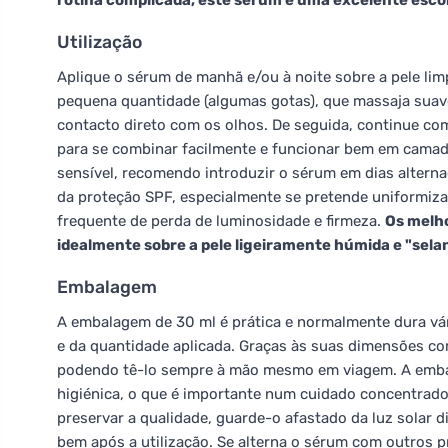
rotina complicada, este sérum é uma excelente esco
Utilização
Aplique o sérum de manhã e/ou à noite sobre a pele lim
pequena quantidade (algumas gotas), que massaja suavem
contacto direto com os olhos. De seguida, continue com
para se combinar facilmente e funcionar bem em camad
sensível, recomendo introduzir o sérum em dias alterna
da proteção SPF, especialmente se pretende uniformizar
frequente de perda de luminosidade e firmeza.
Os melho
idealmente sobre a pele ligeiramente húmida e "sel
Embalagem
A embalagem de 30 ml é prática e normalmente dura vá
e da quantidade aplicada. Graças às suas dimensões c
podendo tê-lo sempre à mão mesmo em viagem. A emba
higiénica, o que é importante num cuidado concentrado
preservar a qualidade, guarde-o afastado da luz solar 
bem após a utilização. Se alterna o sérum com outros pr