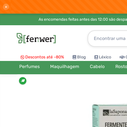
×
As encomendas feitas antes das 12:00 são desp
Descontos até -80%
Blog
Léxico
Perfumes
Maquilhagem
Cabelo
Rost