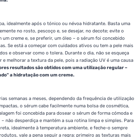
lha.
pa, idealmente após o tónico ou névoa hidratante. Basta uma
ente no rosto, pescoço e, se desejar, no decote; evite o
 um creme e, se preferir, um óleo – o sérum foi concebido
as. Se está a começar com cuidados ativos ou tem a pele mais
dos e observar como o tolera. Durante o dia, não se esqueça
 e melhorar a textura da pele, pois a radiação UV é uma causa
res resultados são obtidos com uma utilização regular –
ando" a hidratação com um creme.
rias semanas a meses, dependendo da frequência de utilização
ompactas, o sérum cabe facilmente numa bolsa de cosmética,
lagem foi concebida para dosear o sérum de forma cómoda e
 – não desperdiça e mantém a sua rotina limpa e simples. Para
direta, idealmente à temperatura ambiente, e feche-o sempre
odutos, vale a pena seguir a regra: primeiro as texturas mais