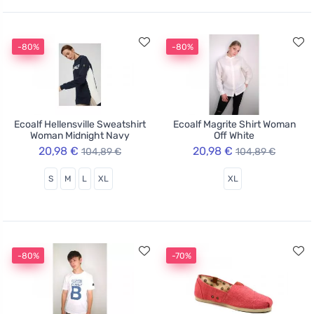
-80%
-80%
Ecoalf Hellensville Sweatshirt
Ecoalf Magrite Shirt Woman
Woman Midnight Navy
Off White
20,98 €
20,98 €
104,89 €
104,89 €
S
M
L
XL
XL
-80%
-70%