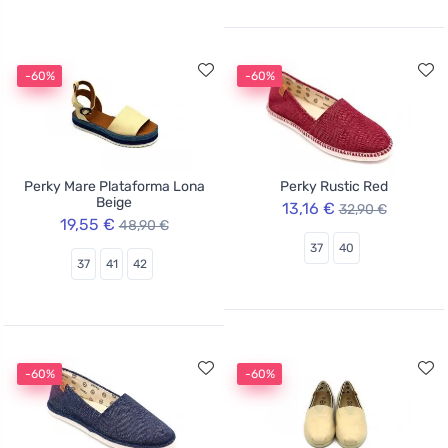
-60%
-60%
Perky Mare Plataforma Lona
Perky Rustic Red
Beige
13,16 €
32,90 €
19,55 €
48,90 €
37
40
37
41
42
-60%
-60%