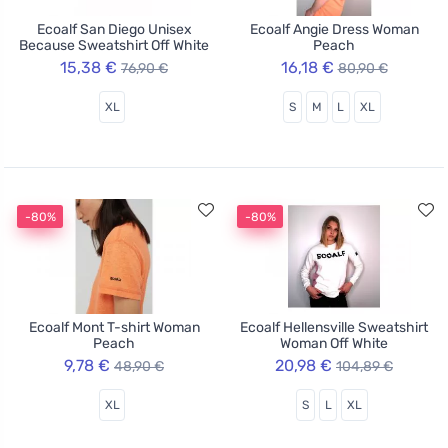
Ecoalf San Diego Unisex
Ecoalf Angie Dress Woman
Because Sweatshirt Off White
Peach
15,38 €
16,18 €
76,90 €
80,90 €
XL
S
M
L
XL
-80%
-80%
Ecoalf Mont T-shirt Woman
Ecoalf Hellensville Sweatshirt
Peach
Woman Off White
9,78 €
20,98 €
48,90 €
104,89 €
XL
S
L
XL