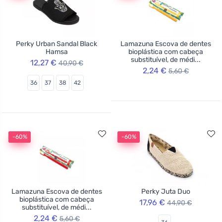
Perky Urban Sandal Black
Lamazuna Escova de dentes
Hamsa
bioplástica com cabeça
substituível, de médi...
12,27 €
40,90 €
2,24 €
5,60 €
36
37
38
42
-60%
-60%
Lamazuna Escova de dentes
Perky Juta Duo
bioplástica com cabeça
17,96 €
44,90 €
substituível, de médi...
2,24 €
5,60 €