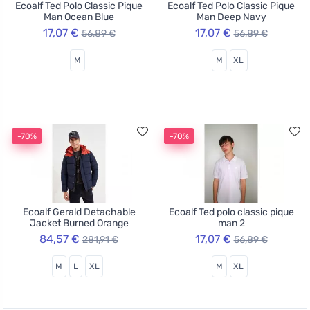
Ecoalf Ted Polo Classic Pique
Ecoalf Ted Polo Classic Pique
Man Ocean Blue
Man Deep Navy
17,07 €
17,07 €
56,89 €
56,89 €
M
M
XL
-70%
-70%
Ecoalf Gerald Detachable
Ecoalf Ted polo classic pique
Jacket Burned Orange
man 2
84,57 €
17,07 €
281,91 €
56,89 €
M
L
XL
M
XL