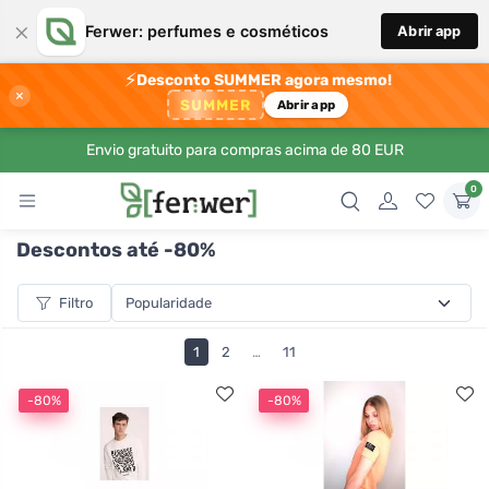
×
Ferwer: perfumes e cosméticos
Abrir app
⚡
Desconto SUMMER agora mesmo!
×
SUMMER
Abrir app
Envio gratuito para compras acima de 80 EUR
0
Descontos até -80%
Filtro
1
2
…
11
-80%
-80%