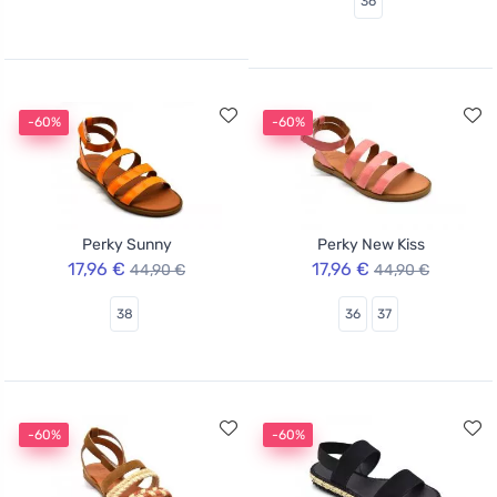
36
-60%
-60%
Perky Sunny
Perky New Kiss
17,96 €
17,96 €
44,90 €
44,90 €
38
36
37
-60%
-60%