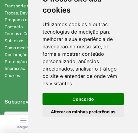
Transporte e pagamento
cookies
Trocas, Devoluções e Reclamações
Programa de fidelidade
Utilizamos cookies e outras
Contacto
tecnologias de medição para
Termos e Condições
melhorar a sua experiência de
Sobre nós
navegação no nosso site, de
Como medir o comprimento do pé
forma a mostrar conteúdo
Declaração sobre a utilização de cookies
personalizado, anúncios
Protecção de dados pessoais
direcionados, analisar o tráfego
Impressão
do site e entender de onde vêm
Cookies
os visitantes.
Concordo
Subscrever a nossa newsletter
Alterar as minhas preferências
Iniciar Sessão
Categoria
Pesquisar
Carrinho