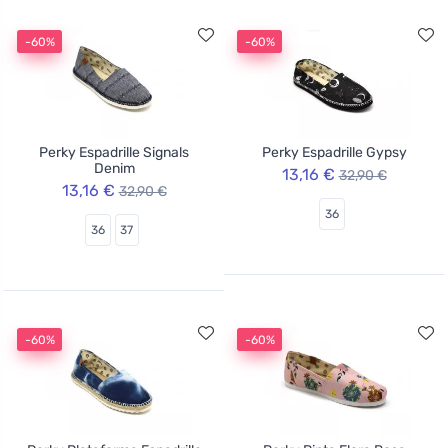
-60%
-60%
Perky Espadrille Signals
Perky Espadrille Gypsy
Denim
13,16 €
32,90 €
13,16 €
32,90 €
36
36
37
-60%
-60%