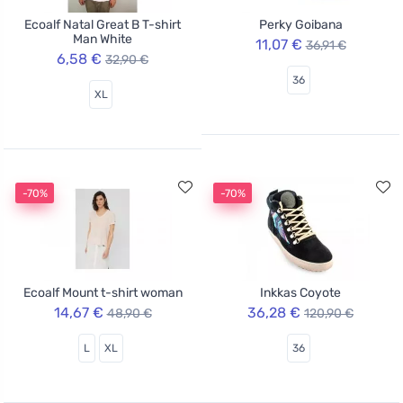
Ecoalf Natal Great B T-shirt
Perky Goibana
Man White
11,07 €
36,91 €
6,58 €
32,90 €
36
XL
-70%
-70%
Ecoalf Mount t-shirt woman
Inkkas Coyote
14,67 €
36,28 €
48,90 €
120,90 €
L
XL
36