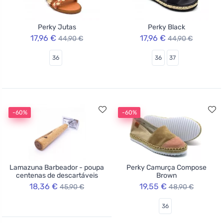
Perky Jutas
Perky Black
17,96 €
17,96 €
44,90 €
44,90 €
36
36
37
-60%
-60%
Lamazuna Barbeador - poupa
Perky Camurça Compose
centenas de descartáveis
Brown
18,36 €
19,55 €
45,90 €
48,90 €
36