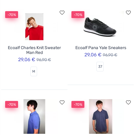
-70%
-70%
Ecoalf Charles Knit Sweater
Ecoalf Pana Yale Sneakers
Man Red
29,06 €
96,90 €
29,06 €
96,90 €
37
M
-70%
-70%