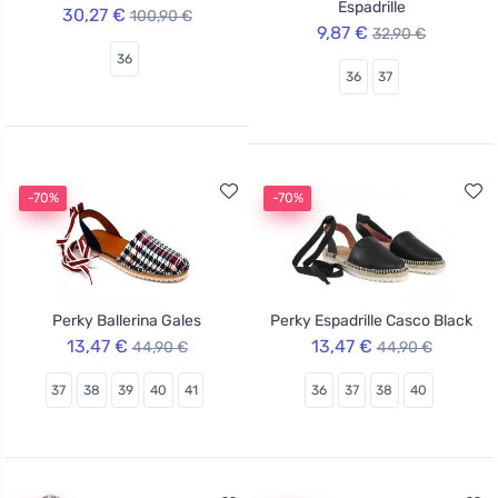
Espadrille
30,27 €
100,90 €
9,87 €
32,90 €
36
36
37
-70%
-70%
Perky Ballerina Gales
Perky Espadrille Casco Black
13,47 €
13,47 €
44,90 €
44,90 €
37
38
39
40
41
36
37
38
40