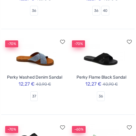
36
36
40
-70%
-70%
Perky Washed Denim Sandal
Perky Flame Black Sandal
12,27 €
12,27 €
40,90 €
40,90 €
37
36
-70%
-60%