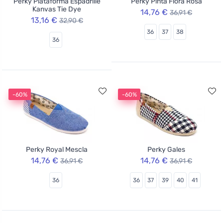
Perky Plataforma Espadrille
Perky Pinta Flora Rosa
Kanvas Tie Dye
14,76 €
36,91 €
13,16 €
32,90 €
36
37
38
36
-60%
-60%
Perky Royal Mescla
Perky Gales
14,76 €
14,76 €
36,91 €
36,91 €
36
36
37
39
40
41