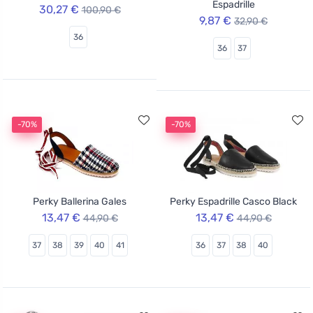
Espadrille
30,27 €
100,90 €
9,87 €
32,90 €
36
36
37
-70%
-70%
Perky Ballerina Gales
Perky Espadrille Casco Black
13,47 €
13,47 €
44,90 €
44,90 €
37
38
39
40
41
36
37
38
40