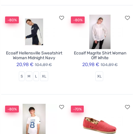
-80%
-80%
Ecoalf Hellensville Sweatshirt
Ecoalf Magrite Shirt Woman
Woman Midnight Navy
Off White
20,98 €
20,98 €
104,89 €
104,89 €
S
M
L
XL
XL
-80%
-70%