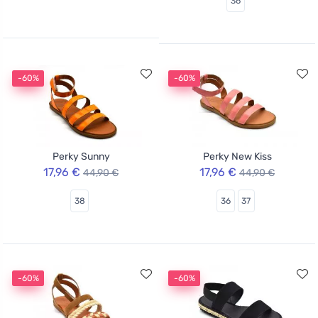
36
-60%
-60%
Perky Sunny
Perky New Kiss
17,96 €
17,96 €
44,90 €
44,90 €
38
36
37
-60%
-60%