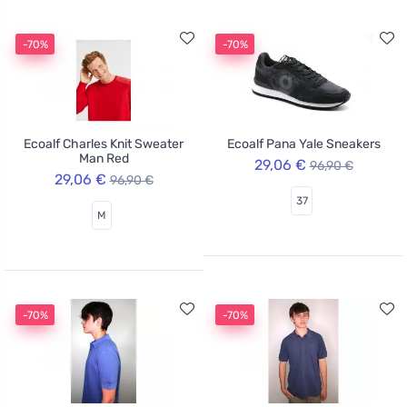
-70%
-70%
Ecoalf Charles Knit Sweater
Ecoalf Pana Yale Sneakers
Man Red
29,06 €
96,90 €
29,06 €
96,90 €
37
M
-70%
-70%