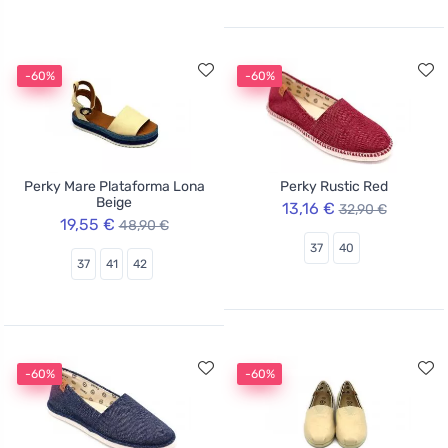
-60%
-60%
Perky Mare Plataforma Lona
Perky Rustic Red
Beige
13,16 €
32,90 €
19,55 €
48,90 €
37
40
37
41
42
-60%
-60%