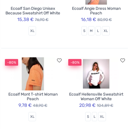
Ecoalf San Diego Unisex
Ecoalf Angie Dress Woman
Because Sweatshirt Off White
Peach
15,38 €
16,18 €
76,90 €
80,90 €
XL
S
M
L
XL
-80%
-80%
Ecoalf Mont T-shirt Woman
Ecoalf Hellensville Sweatshirt
Peach
Woman Off White
9,78 €
20,98 €
48,90 €
104,89 €
XL
S
L
XL