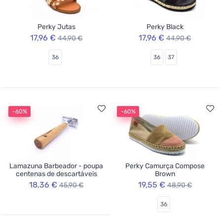
Perky Jutas
Perky Black
17,96 €
17,96 €
44,90 €
44,90 €
36
36
37
-60%
-60%
Lamazuna Barbeador - poupa
Perky Camurça Compose
centenas de descartáveis
Brown
18,36 €
19,55 €
45,90 €
48,90 €
36