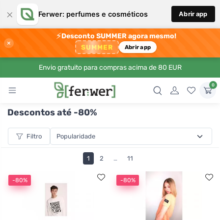
×
Ferwer: perfumes e cosméticos
Abrir app
⚡
Desconto SUMMER agora mesmo!
×
SUMMER
Abrir app
Envio gratuito para compras acima de 80 EUR
0
Descontos até -80%
Filtro
1
2
…
11
-80%
-80%