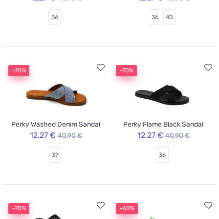
36
36
40
-70%
-70%
Perky Washed Denim Sandal
Perky Flame Black Sandal
12,27 €
12,27 €
40,90 €
40,90 €
37
36
-70%
-60%