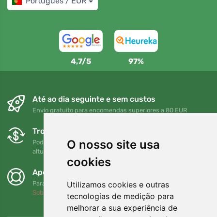
Português / EUR
4,7/5
97%
Até ao dia seguinte e sem custos
Envio gratuito para encomendas superiores a 80 EUR
Trocas e devoluções gratuitas
O nosso site usa
Pode devolver ou trocar a sua encomenda em qualquer
altura no prazo de 90 dias
cookies
Apoiamos a Trees.org
Utilizamos cookies e outras
Para cada encomenda plantamos uma árvore! Leia mais
Sobre nós
.
tecnologias de medição para
melhorar a sua experiência de