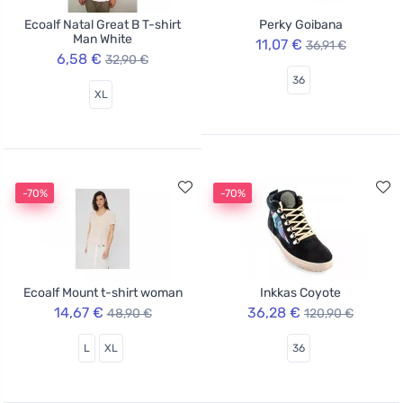
Ecoalf Natal Great B T-shirt
Perky Goibana
Man White
11,07 €
36,91 €
6,58 €
32,90 €
36
XL
-70%
-70%
Ecoalf Mount t-shirt woman
Inkkas Coyote
14,67 €
36,28 €
48,90 €
120,90 €
L
XL
36