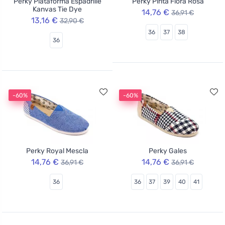
Perky Plataforma Espadrille
Perky Pinta Flora Rosa
Kanvas Tie Dye
14,76 €
36,91 €
13,16 €
32,90 €
36
37
38
36
-60%
-60%
Perky Royal Mescla
Perky Gales
14,76 €
14,76 €
36,91 €
36,91 €
36
36
37
39
40
41