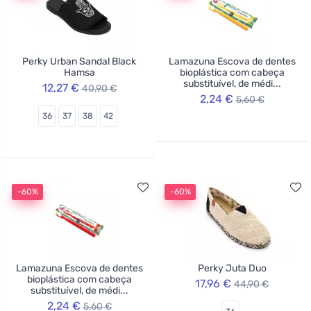
Perky Urban Sandal Black
Lamazuna Escova de dentes
Hamsa
bioplástica com cabeça
substituível, de médi...
12,27 €
40,90 €
2,24 €
5,60 €
36
37
38
42
-60%
-60%
Lamazuna Escova de dentes
Perky Juta Duo
bioplástica com cabeça
17,96 €
44,90 €
substituível, de médi...
2,24 €
5,60 €