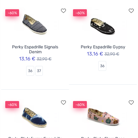
-60%
-60%
Perky Espadrille Signals
Perky Espadrille Gypsy
Denim
13,16 €
32,90 €
13,16 €
32,90 €
36
36
37
-60%
-60%