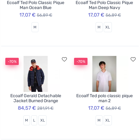
Ecoalf Ted Polo Classic Pique
Ecoalf Ted Polo Classic Pique
Man Ocean Blue
Man Deep Navy
17,07 €
17,07 €
56,89 €
56,89 €
M
M
XL
-70%
-70%
Ecoalf Gerald Detachable
Ecoalf Ted polo classic pique
Jacket Burned Orange
man 2
84,57 €
17,07 €
281,91 €
56,89 €
M
L
XL
M
XL