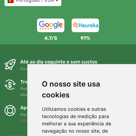
Português / EUR
4,7/5
97%
Até ao dia seguinte e sem custos
Envio gratuito para encomendas superiores a 80 EUR
Trocas e devoluções gratuitas
O nosso site usa
Pode devolver ou trocar a sua encomenda em qualquer
cookies
altura no prazo de 90 dias
Apoiamos a Trees.org
Utilizamos cookies e outras
Para cada encomenda plantamos uma árvore! Leia mais
tecnologias de medição para
Sobre nós
.
melhorar a sua experiência de
navegação no nosso site, de