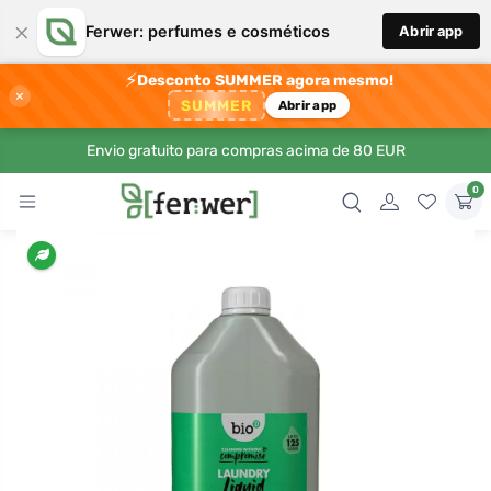
×
Ferwer: perfumes e cosméticos
Abrir app
⚡
Desconto SUMMER agora mesmo!
×
SUMMER
Abrir app
Envio gratuito para compras acima de 80 EUR
0