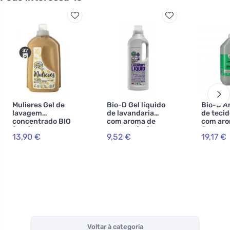
Mulieres Gel de
Bio-D Gel líquido
Bio-D A
lavagem
de lavandaria
de teci
concentrado BIO
com aroma de
com aro
(1,5 l) - citrinos
lavanda (1 L)
floresta 
13,90 €
9,52 €
19,17 €
frescos
L)
Voltar à categoria