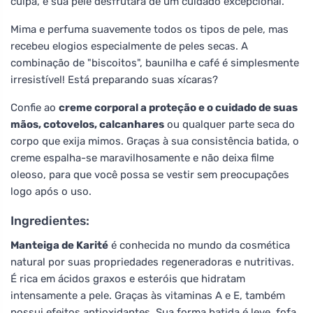
culpa, e sua pele desfrutará de um cuidado excepcional.
Mima e perfuma suavemente todos os tipos de pele, mas
recebeu elogios especialmente de peles secas. A
combinação de "biscoitos", baunilha e café é simplesmente
irresistível! Está preparando suas xícaras?
Confie ao
creme corporal a proteção e o cuidado de suas
mãos, cotovelos, calcanhares
ou qualquer parte seca do
corpo que exija mimos. Graças à sua consistência batida, o
creme espalha-se maravilhosamente e não deixa filme
oleoso, para que você possa se vestir sem preocupações
logo após o uso.
Ingredientes:
Manteiga de Karité
é conhecida no mundo da cosmética
natural por suas propriedades regeneradoras e nutritivas.
É rica em ácidos graxos e esteróis que hidratam
intensamente a pele. Graças às vitaminas A e E, também
possui efeitos antioxidantes. Sua forma batida é leve, fofa