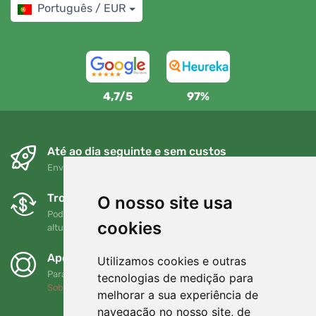
Português / EUR
4,7/5
97%
Até ao dia seguinte e sem custos
Envio gratuito para encomendas superiores a 80 EUR
Trocas e devoluções gratuitas
O nosso site usa
Pode devolver ou trocar a sua encomenda em qualquer
cookies
altura no prazo de 90 dias
Apoiamos a Trees.org
Utilizamos cookies e outras
Para cada encomenda plantamos uma árvore! Leia mais
tecnologias de medição para
Sobre nós
.
melhorar a sua experiência de
navegação no nosso site, de