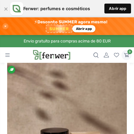
×
Ferwer: perfumes e cosméticos
Abrir app
⚡
Desconto SUMMER agora mesmo!
×
SUMMER
Abrir app
Envio gratuito para compras acima de 80 EUR
0