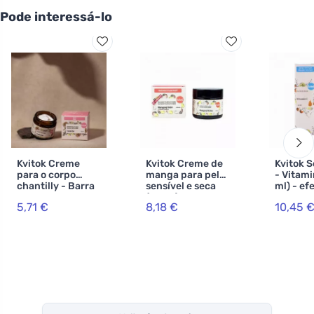
Pode interessá-lo
Kvitok Creme
Kvitok Creme de
Kvitok S
para o corpo
manga para pele
- Vitami
chantilly - Barra
sensível e seca
ml) - ef
de chocolate 60
(60 ml) - nova
envelhe
5,71 €
8,18 €
10,45 
ml
fórmula