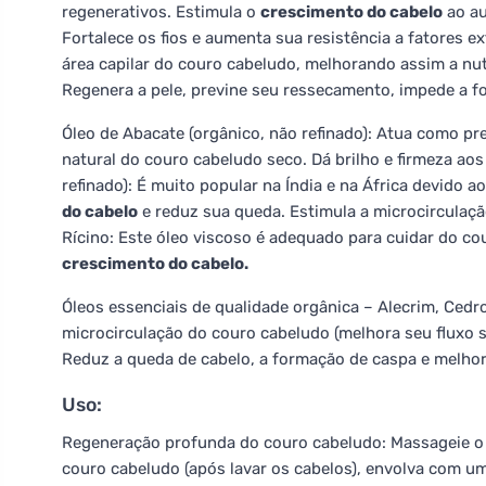
regenerativos. Estimula o
crescimento do cabelo
ao au
Fortalece os fios e aumenta sua resistência a fatores e
área capilar do couro cabeludo, melhorando assim a nutr
Regenera a pele, previne seu ressecamento, impede a f
Óleo de Abacate (orgânico, não refinado): Atua como p
natural do couro cabeludo seco. Dá brilho e firmeza ao
refinado): É muito popular na Índia e na África devido a
do cabelo
e reduz sua queda. Estimula a microcirculaçã
Rícino: Este óleo viscoso é adequado para cuidar do co
crescimento do cabelo.
Óleos essenciais de qualidade orgânica – Alecrim, Cedr
microcirculação do couro cabeludo (melhora seu fluxo 
Reduz a queda de cabelo, a formação de caspa e melhora
Uso:
Regeneração profunda do couro cabeludo: Massageie o 
couro cabeludo (após lavar os cabelos), envolva com um