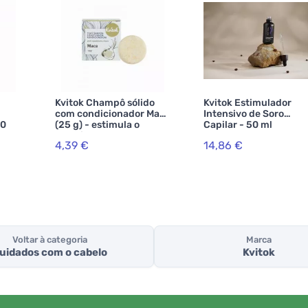
Kvitok Champô sólido
Kvitok Estimulador
com condicionador Maca
Intensivo de Soro
30
(25 g) - estimula o
Capilar - 50 ml
 e
crescimento do cabelo
4,39 €
14,86 €
Voltar à categoria
Marca
uidados com o cabelo
Kvitok