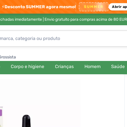
⚡
Desconto SUMMER agora mesmo!
SUMMER
Abrir a
achadas imediatamente |
Envio gratuito para compras acima de 80 EUR
Grossista
o
Corpo e higiene
Crianças
Homem
Saúde