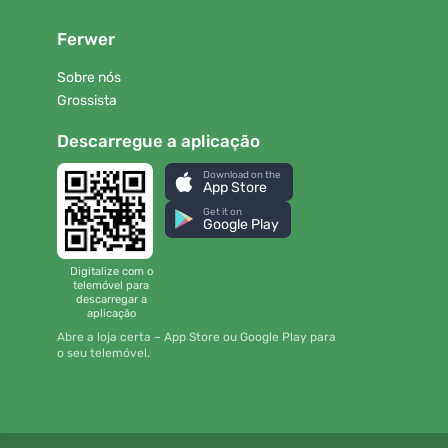
Ferwer
Sobre nós
Grossista
Descarregue a aplicação
Download on the
App Store
Get it on
Google Play
Digitalize com o
telemóvel para
descarregar a
aplicação
Abre a loja certa – App Store ou Google Play para
o seu telemóvel.