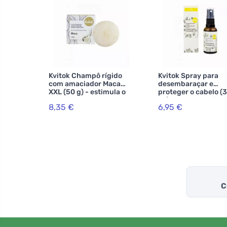
Kvitok Champô rígido
Kvitok Spray para
com amaciador Maca
desembaraçar e
XXL (50 g) - estimula o
proteger o cabelo (
crescimento do cabelo
ml) - com ceramidas
8,35 €
6,95 €
provitamina b5
C