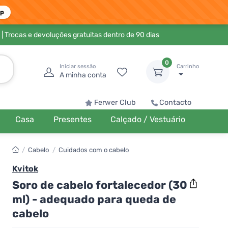
pp
| Trocas e devoluções gratuitas dentro de 90 dias
0
Iniciar sessão
Carrinho
A minha conta
Ferwer Club
Contacto
Casa
Presentes
Calçado / Vestuário
/
Cabelo
/
Cuidados com o cabelo
Kvitok
Soro de cabelo fortalecedor (30
ml) - adequado para queda de
cabelo