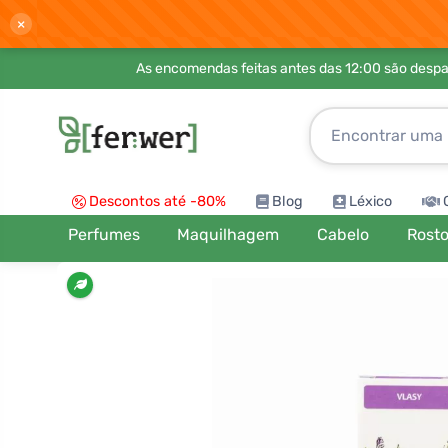
×
As encomendas feitas antes das 12:00 são desp
Descontos até -80%
Blog
Léxico
Perfumes
Maquilhagem
Cabelo
Rost