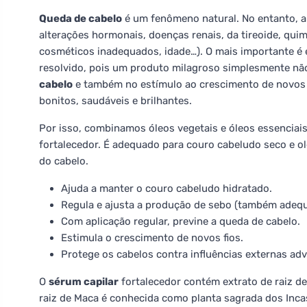
Queda de cabelo
é um fenômeno natural. No entanto, a
alterações hormonais, doenças renais, da tireoide, quimi
cosméticos inadequados, idade…). O mais importante é e
resolvido, pois um produto milagroso simplesmente não
cabelo
e também no estímulo ao crescimento de novos f
bonitos, saudáveis e brilhantes.
Por isso, combinamos óleos vegetais e óleos essencia
fortalecedor. É adequado para couro cabeludo seco e o
do cabelo.
Ajuda a manter o couro cabeludo hidratado.
Regula e ajusta a produção de sebo (também adequ
Com aplicação regular, previne a queda de cabelo.
Estimula o crescimento de novos fios.
Protege os cabelos contra influências externas adv
O
sérum capilar
fortalecedor contém extrato de raiz 
raiz de Maca é conhecida como planta sagrada dos Incas