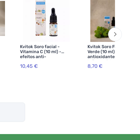
Kvitok Soro facial -
Kvitok Soro Facial - Chá
Vitamina C (10 ml) -
Verde (10 ml) - efeitos
efeitos anti-
antioxidantes e anti-
envelhecimento
inflamatórios
10,45 €
8,70 €