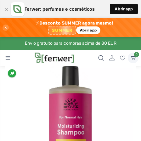
×
Ferwer: perfumes e cosméticos
Abrir app
⚡
Desconto SUMMER agora mesmo!
×
SUMMER
Abrir app
Envio gratuito para compras acima de 80 EUR
0