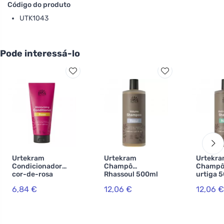
Código do produto
UTK1043
Pode interessá-lo
Urtekram
Urtekram
Urtekr
Condicionador
Champô
Champô
cor-de-rosa
Rhassoul 500ml
urtiga 
180ml BIO, VEG
BIO, VEG
VEG
6,84 €
12,06 €
12,06 €