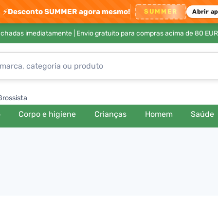
⚡
Desconto SUMMER agora mesmo!
SUMMER
Abrir a
achadas imediatamente |
Envio gratuito para compras acima de 80 EUR
Grossista
o
Corpo e higiene
Crianças
Homem
Saúde