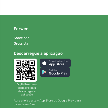
Ferwer
Sobre nós
Grossista
Descarregue a aplicação
Download on the
App Store
Get it on
Google Play
Digitalize com o
telemóvel para
descarregar a
aplicação
Abre a loja certa – App Store ou Google Play para
o seu telemóvel.