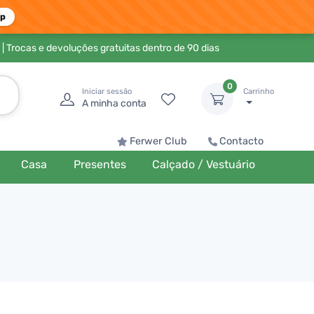
pp
| Trocas e devoluções gratuitas dentro de 90 dias
0
Iniciar sessão
Carrinho
A minha conta
Ferwer Club
Contacto
Casa
Presentes
Calçado / Vestuário