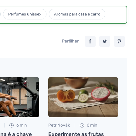
Perfumes unissex
Aromas para casa e carro
Partilhar
6 min
Petr Novák
6 min
ona é a chave
Experimente as frutas