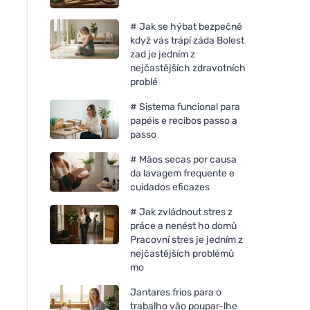
# Jak se hýbat bezpečně
když vás trápí záda Bolest
zad je jedním z
nejčastějších zdravotních
problé
# Sistema funcional para
papéis e recibos passo a
passo
# Mãos secas por causa
da lavagem frequente e
cuidados eficazes
# Jak zvládnout stres z
práce a nenést ho domů
Pracovní stres je jedním z
nejčastějších problémů
mo
Jantares frios para o
trabalho vão poupar-lhe