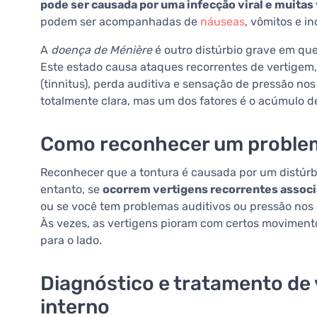
pode ser causada por uma infecção viral e muitas
podem ser acompanhadas de
náuseas
, vômitos e i
A
doença de Ménière
é outro distúrbio grave em que
Este estado causa ataques recorrentes de vertigem
(tinnitus), perda auditiva e sensação de pressão no
totalmente clara, mas um dos fatores é o acúmulo de
Como reconhecer um problem
Reconhecer que a tontura é causada por um distúrbio 
entanto, se
ocorrem vertigens recorrentes associ
ou se você tem problemas auditivos ou pressão nos o
Às vezes, as vertigens pioram com certos moviment
para o lado.
Diagnóstico e tratamento de 
interno