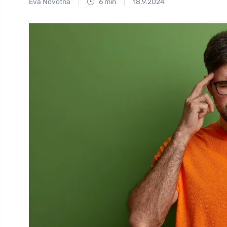
Eva Novotná
6 min
18.9.2024