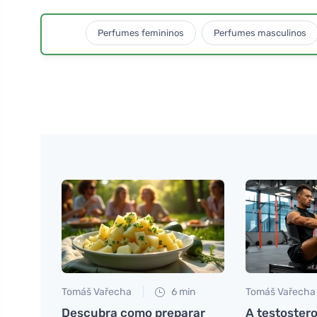
Perfumes femininos
Perfumes masculinos
Tomáš Vařecha
6 min
Tomáš Vařecha
Descubra como preparar
A testoster