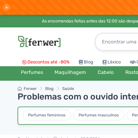
×
As encomendas feitas antes das 12:00 são desp
Descontos até -80%
Blog
Léxico
Perfumes
Maquilhagem
Cabelo
Rost
Ferwer
Blog
Saúde
Problemas com o ouvido inte
Perfumes femininos
Perfumes masculinos
Pe