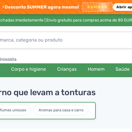
⚡
Desconto SUMMER agora mesmo!
SUMMER
Abrir a
achadas imediatamente |
Envio gratuito para compras acima de 80 EUR
Grossista
o
Corpo e higiene
Crianças
Homem
Saúde
rno que levam a tonturas
rfumes unissex
Aromas para casa e carro