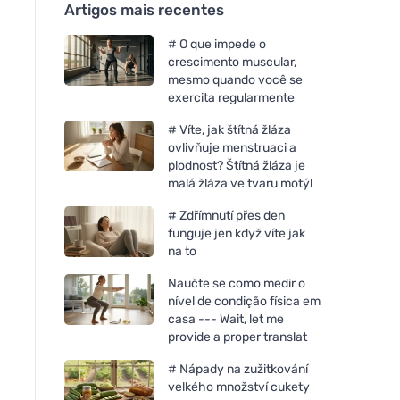
Artigos mais recentes
# O que impede o
crescimento muscular,
mesmo quando você se
exercita regularmente
# Víte, jak štítná žláza
ovlivňuje menstruaci a
plodnost? Štítná žláza je
malá žláza ve tvaru motýl
# Zdřímnutí přes den
funguje jen když víte jak
na to
Naučte se como medir o
nível de condição física em
casa --- Wait, let me
provide a proper translat
# Nápady na zužitkování
velkého množství cukety