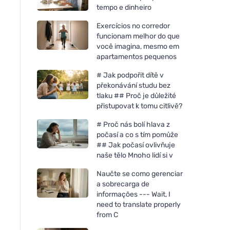
tempo e dinheiro
Exercícios no corredor
funcionam melhor do que
você imagina, mesmo em
apartamentos pequenos
# Jak podpořit dítě v
překonávání studu bez
tlaku ## Proč je důležité
přistupovat k tomu citlivě?
# Proč nás bolí hlava z
počasí a co s tím pomůže
## Jak počasí ovlivňuje
naše tělo Mnoho lidí si v
Naučte se como gerenciar
a sobrecarga de
informações --- Wait, I
need to translate properly
from C