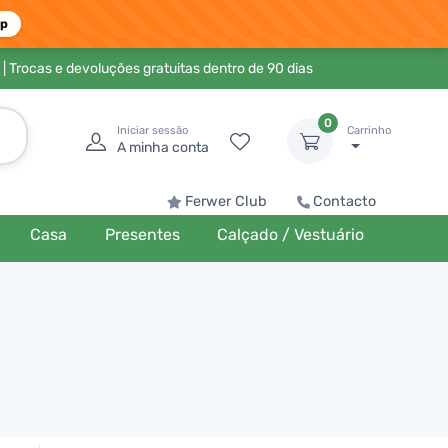
pp
| Trocas e devoluções gratuitas dentro de 90 dias
0
Iniciar sessão
Carrinho
A minha conta
Ferwer Club
Contacto
Casa
Presentes
Calçado / Vestuário