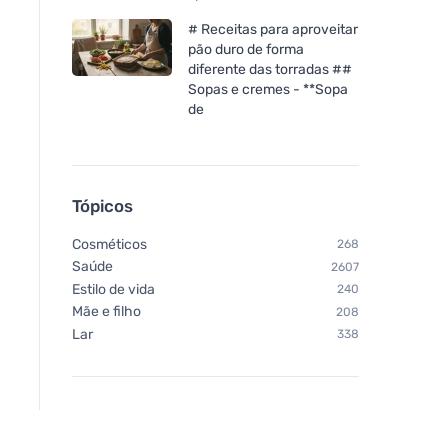
# Receitas para aproveitar
pão duro de forma
diferente das torradas ##
Sopas e cremes - **Sopa
de
Tópicos
Cosméticos
268
Saúde
2607
Estilo de vida
240
Mãe e filho
208
Lar
338