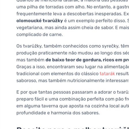
uma pilha de torradas com alho. No entanto, a gast
frequentemente leva a descobertas inesperadas. E
olomoucké tvarůžky
é um exemplo perfeito disso. 
vegetariana, mas ainda assim cheia de sabor. E mai
complicado de carne.
Os tvarůžky, também conhecidos como syrečky, têm 
produção praticamente não mudou ao longo dos séc
mas também
de baixo teor de gordura, ricos em p
Graças a isso, encontraram seu lugar na alimentaç
tradicional com elementos do clássico
tatarák
result
saboroso, mas também nutricionalmente interessan
E por que tantas pessoas passaram a adorar o tvarůž
preparo fácil e uma combinação perfeita com pão fr
em alguma taverna que aposta na cozinha local aut
profundidade e harmonia dos sabores.