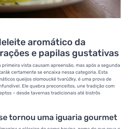
eleite aromático da
rações e papilas gustativas
à primeira vista causam apreensão, mas após a segunda
tarák certamente se encaixa nessa categoria. Esta
omáticos queijos olomoucké tvarůžky, é uma prova de
undível. Ele quebra preconceitos, une tradição com
tos – desde tavernas tradicionais até bistrôs
se tornou uma iguaria gourmet
imagina o clássico de carne bovina, gema de ovo crua e