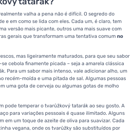
kový tatarák?
ealmente valha a pena não é difícil. O segredo do
de e em como se lida com eles. Cada um, é claro, tem
 uma versão mais picante, outros uma mais suave com
egras gerais que transformam uma tentativa comum
no
frescos, mas ligeiramente maturados, para que seu sabor
-se cebola finamente picada – seja a amarela clássica
ák. Para um sabor mais intenso, vale adicionar alho, um
no recém-moída e uma pitada de sal. Algumas pessoas
em uma gota de cerveja ou algumas gotas de molho
um pode temperar o tvarůžkový tatarák ao seu gosto. A
aço para variações pessoais é quase ilimitado. Alguns
m em um toque de azeite de oliva para suavizar. Cada
inha vegana, onde os tvarůžky são substituídos por