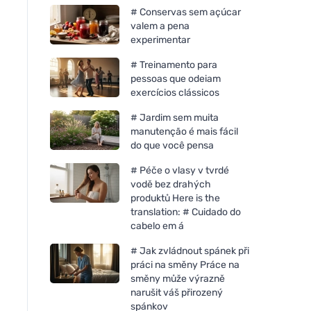
# Conservas sem açúcar
valem a pena
experimentar
# Treinamento para
pessoas que odeiam
exercícios clássicos
# Jardim sem muita
manutenção é mais fácil
do que você pensa
# Péče o vlasy v tvrdé
vodě bez drahých
produktů Here is the
translation: # Cuidado do
cabelo em á
# Jak zvládnout spánek při
práci na směny Práce na
směny může výrazně
narušit váš přirozený
spánkov