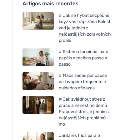
Artigos mais recentes
# Jak se hýbat bezpečně
když vás trápí záda Bolest
zad je jedním z
nejčastějších zdravotních
problé
# Sistema funcional para
papéis e recibos passo a
passo
# Mãos secas por causa
da lavagem frequente e
cuidados eficazes
# Jak zvládnout stres z
práce a nenést ho domů
Pracovní stres je jedním z
nejčastějších problémů
mo
Jantares frios para o