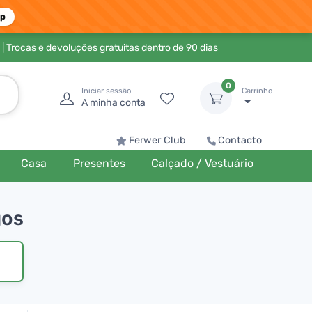
pp
| Trocas e devoluções gratuitas dentro de 90 dias
0
Iniciar sessão
Carrinho
A minha conta
Ferwer Club
Contacto
Casa
Presentes
Calçado / Vestuário
gos