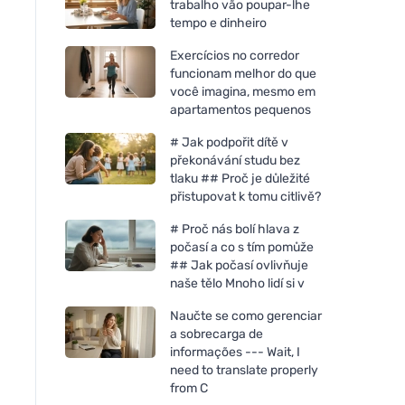
trabalho vão poupar-lhe
tempo e dinheiro
Exercícios no corredor
funcionam melhor do que
você imagina, mesmo em
apartamentos pequenos
# Jak podpořit dítě v
překonávání studu bez
tlaku ## Proč je důležité
přistupovat k tomu citlivě?
# Proč nás bolí hlava z
počasí a co s tím pomůže
## Jak počasí ovlivňuje
naše tělo Mnoho lidí si v
Naučte se como gerenciar
a sobrecarga de
informações --- Wait, I
need to translate properly
from C