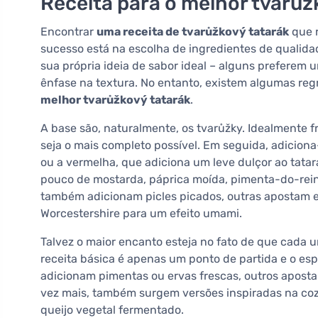
Receita para o melhor tvarůž
Encontrar
uma receita de tvarůžkový tatarák
que r
sucesso está na escolha de ingredientes de qualida
sua própria ideia de sabor ideal – alguns preferem
ênfase na textura. No entanto, existem algumas r
melhor tvarůžkový tatarák
.
A base são, naturalmente, os tvarůžky. Idealmente 
seja o mais completo possível. Em seguida, adiciona
ou a vermelha, que adiciona um leve dulçor ao tatar
pouco de mostarda, páprica moída, pimenta-do-rei
também adicionam picles picados, outras apostam 
Worcestershire para um efeito umami.
Talvez o maior encanto esteja no fato de que cada 
receita básica é apenas um ponto de partida e o esp
adicionam pimentas ou ervas frescas, outros aposta
vez mais, também surgem versões inspiradas na coz
queijo vegetal fermentado.