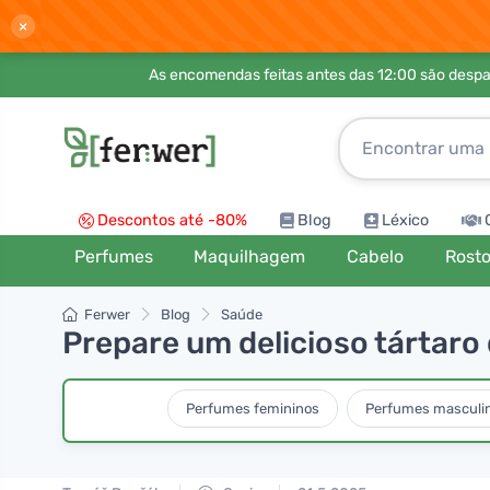
×
As encomendas feitas antes das 12:00 são desp
Descontos até -80%
Blog
Léxico
Perfumes
Maquilhagem
Cabelo
Rost
Ferwer
Blog
Saúde
Prepare um delicioso tártaro
Perfumes femininos
Perfumes masculi