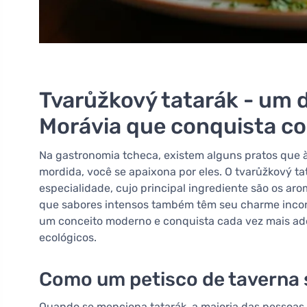
Tvarůžkový tatarák - um d
Morávia que conquista co
Na gastronomia tcheca, existem alguns pratos que 
mordida, você se apaixona por eles. O tvarůžkový ta
especialidade, cujo principal ingrediente são os ar
que sabores intensos também têm seu charme inconf
um conceito moderno e conquista cada vez mais adep
ecológicos.
Como um petisco de taverna 
Quando se menciona tatarák, a maioria das pessoas 