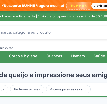
⚡
Desconto SUMMER agora mesmo!
SUMMER
Abrir a
achadas imediatamente |
Envio gratuito para compras acima de 80 EUR
Grossista
o
Corpo e higiene
Crianças
Homem
Saúde
 de queijo e impressione seus ami
nos
Perfumes unissex
Aromas para casa e carro