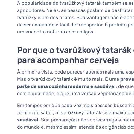
A popularidade do tvarůžkový tatarák também se esp
agricultores. Neles, as pessoas gostam de desfrutar
tvarůžky é um dos pilares. Sua vantagem não é apen
de ser compacto e fácil de transportar. É perfeito
um encontro noturno com amigos.
Por que o tvarůžkový tatarák
para acompanhar cerveja
À primeira vista, pode parecer apenas mais uma es
Mas o tvarůžkový tatarák é muito mais. É uma
prova
parte de uma cozinha moderna e saudável
, de qu
com a qualidade, e que uma versão vegetariana de
Em tempos em que cada vez mais pessoas buscam ali
termos de sabor, o tvarůžkový tatarák se encaixa p
saudável
. Sua preparação não sobrecarrega a natur
do mundo e, mesmo assim, atende às exigências dos